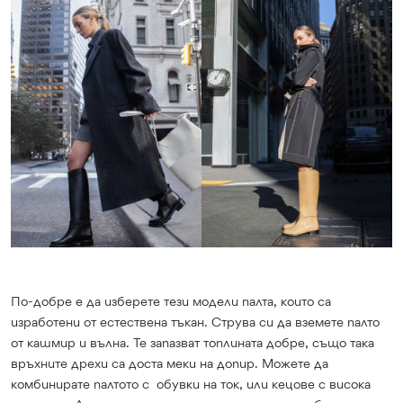
По-добре е да изберете тези модели палта, които са
изработени от естествена тъкан. Струва си да вземете палто
от кашмир и вълна. Те запазват топлината добре, също така
връхните дрехи са доста меки на допир. Можете да
комбинирате палтото с обувки на ток, или кецове с висока