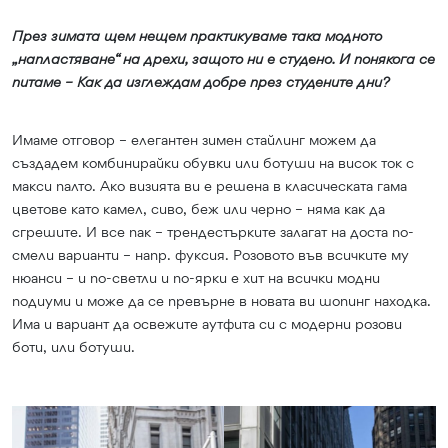
През зимата щем нещем практикуваме така модното
„напластяване“ на дрехи, защото ни е студено. И понякога се
питаме – Как да изглеждам добре през студените дни?
Имаме отговор – елегантен зимен стайлинг можем да
създадем комбинирайки обувки или ботуши на висок ток с
макси палто. Ако визията ви е решена в класическата гама
цветове като камел, сиво, беж или черно – няма как да
сгрешите. И все пак – трендестърките залагат на доста по-
смели варианти – напр. фуксия. Розовото във всичките му
нюанси – и по-светли и по-ярки е хит на всички модни
подиуми и може да се превърне в новата ви шопинг находка.
Има и вариант да освежите аутфита си с модерни розови
боти, или ботуши.