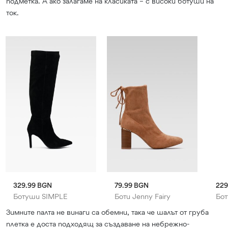
подметка. А ако залагаме на класиката – с високи ботуши на
ток.
329.99 BGN
79.99 BGN
229
Ботуши SIMPLE
Боти Jenny Fairy
Бо
Зимните палта не винаги са обемни, така че шалът от груба
плетка е доста подходящ за създаване на небрежно-