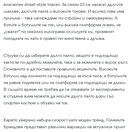
елегантен street-style тоалет. За сезон 23 се налагат дългите
шалове, дългите палта и високите токове. И всичко това има
причина – така изглеждаме по-стройни и самоуверени. А
ботите и ботушите на ток, или висока платформа освен, че
„свалят“ по няколко килограма от силуета ни, променят
походката ни като я правят по-женствена и дръзка.
Струва си да изберете дълго палто, защото е подходящо
както за по-дребни момичета, така и за момичета с висок ръст.
Основното е да поставите правилно акцентите. Високите
ботуши над коляното са подходящи за къса пола, а ботушите
на равна подметка или на платформа са подходящи за дънки.
В същото време не трябва да се отказвате от експерименти:
в студена зима можете да носите дълго палто дори със
спортен костюм и обувки на ток.
Карето уверено набира скорост като моден тренд. Големите
брандове представят различни вариации на актуалния принт