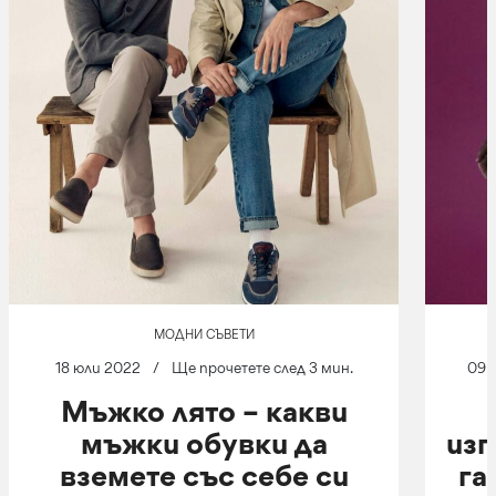
МОДНИ СЪВЕТИ
18 юли 2022
/
Ще прочетете след 3 мин.
09 
Мъжко лято – какви
мъжки обувки да
изг
вземете със себе си
га