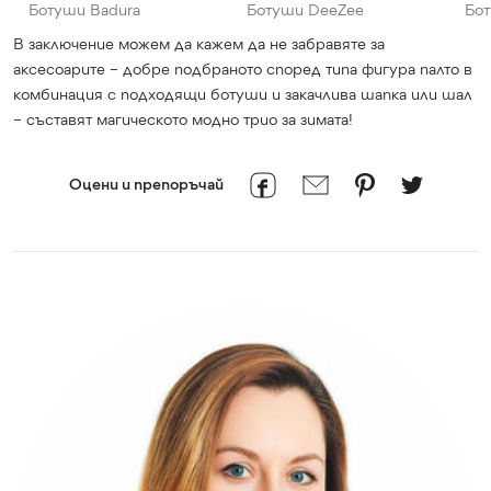
Ботуши Badura
Ботуши DeeZee
Бо
В заключение можем да кажем да не забравяте за
аксесоарите – добре подбраното според типа фигура палто в
комбинация с подходящи ботуши и закачлива шапка или шал
– съставят магическото модно трио за зимата!
Оцени и препоръчай