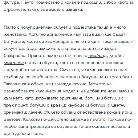
фигура. Палто, подчертано с колан е подходящ избор както за
стройните, така и за дамите с извивки.
Палто с полуприлепнал силует и подчертана талия е много
женствено. Логично допълнение към тази визия ще бъдат
ботушите, които си хармонират с него по цвят, така че вашият
силует ще бъде издължен, а краката ви ще изглеждат
безкрайни. Правото палто се съчетава с
оксфорд
, дерби,
мокасини
и други обувки, които са пренесени в женския
гардероб от мъжкия стил. Смята се, че класическото палто
трябва да се комбинира с елегантни ботуши или строги боти.
Такава визия обаче ще изглежда скучна. Можете да
разнообразите класическия модел и да добавите нови емоции
към него, като използвате: оригинални боти или ботуши с
ярък принт; ботуши с връзки; каубойски ботуши с цветни
орнаменти; лачени стилето обувки от естествена кожа в ярки
цветове. Колкото по-изчистено изглежда палтото, толкова по-
необичайни трябва да са обувките. Те ще освежат визията и
ще й добавят шик.