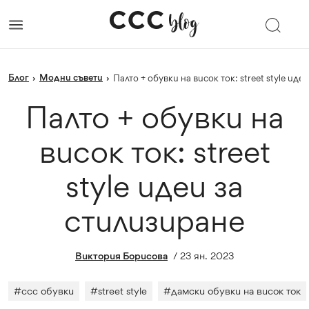
Блог
Модни съвети
›
›
Палто + обувки на висок ток: street style ид
Палто + обувки на
висок ток: street
style идеи за
стилизиране
Виктория Борисова
/
23 ян. 2023
#
ccc обувки
#
street style
#
дамски обувки на висок ток