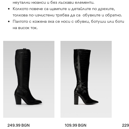
неутални нюанси и без лъскави елементи.
Колкото повече са щампите и детайлите по дрехите,
толкова по-изчистени трябва да са обувките и обратно.
Палтото с кожена яка се носи с обувки, ботуши или боти
на висок ток.
249.99 BGN
109.99 BGN
229