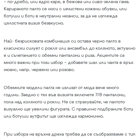
– по-дребо, или едро каре, в бежова или сиво-зелена гама.
Карираното палто се носи с изчистени кожени обувки, или
ботуши и боти в неутрални нюанси, за да не изглежда
цялостната визия безвкусно.
Най- безрисковата комбинация си остава черно палто в
класичски силует с рокля или ансамбъл до коляното, актуално
е и съчетанието с обемни панталони и риза. Акцентите са
много важни при този избор – добавете шал или чанта в ярък
нюанс, напр. червено или розово.
Обемните модели палта не излизат от мода вече много
години. Заедно с тях във визията включете 7/8 панталони,
пола над коляното и рокли. Не се страхувайте, че палтото
визуално ще увеличи фигурата. С правилно подбраните боти
или ботуши аутфитът ще изглежда хармонично.
При избора на връхна дреха трябва да се съобразяваме с тип