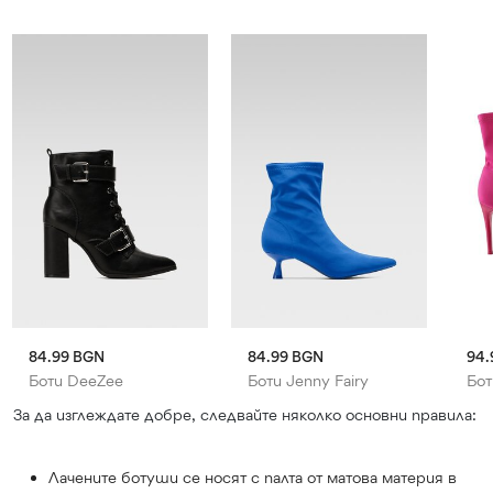
84.99 BGN
84.99 BGN
94.
Боти DeeZee
Боти Jenny Fairy
Бот
За да изглеждате добре, следвайте няколко основни правила:
Лачените ботуши се носят с палта от матова материя в