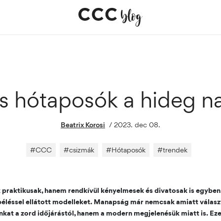
a
s hótaposók a hideg 
Beatrix Korosi
/
2023. dec 08.
#
CCC
#
csizmák
#
Hótaposók
#
trendek
praktikusak, hanem rendkívül kényelmesek és divatosak is egyben
béléssel ellátott modelleket. Manapság már nemcsak amiatt válasz
kat a zord időjárástól, hanem a modern megjelenésük miatt is. Eze