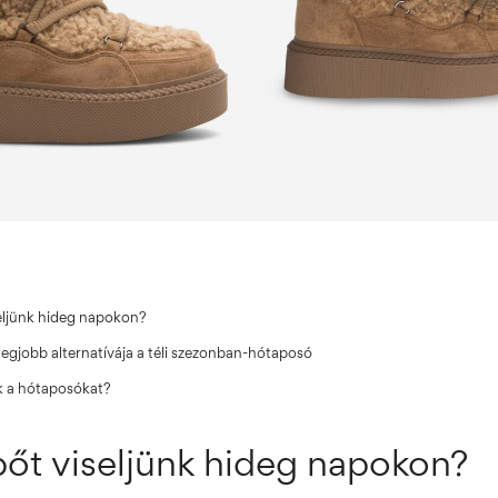
seljünk hideg napokon?
egjobb alternatívája a téli szezonban-hótaposó
uk a hótaposókat?
pőt viseljünk hideg napokon?