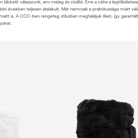
n lábbelit válasszunk, ami meleg és vízálló. Erre a célra a legtökélete
bbi években teljesen átalakult. Már nemcsak a praktikussága miatt vála
att is. A CCC-ben rengeteg stílusban megtaláljuk őket, így garantál
 párat.