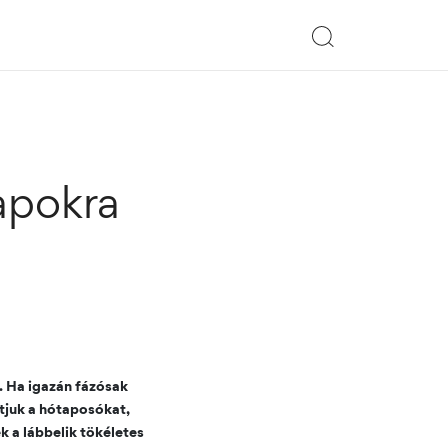
napokra
. Ha igazán fázósak
tjuk a hótaposókat,
k a lábbelik tökéletes