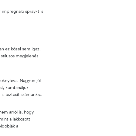
 impregnáló spray-t is
an ez közel sem igaz.
 stílusos megjelenés
zoknyával. Nagyon jól
st, kombináljuk
 is biztosít számunkra.
em arról is, hogy
mint a lakkozott
eldobják a