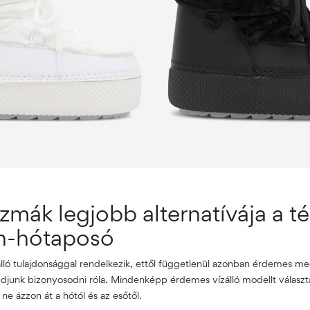
mák legjobb alternatívája a té
n-hótaposó
ló tulajdonsággal rendelkezik, ettől függetlenül azonban érdemes meg
tudjunk bizonyosodni róla. Mindenképp érdemes vízálló modellt válasz
ne ázzon át a hótól és az esőtől.