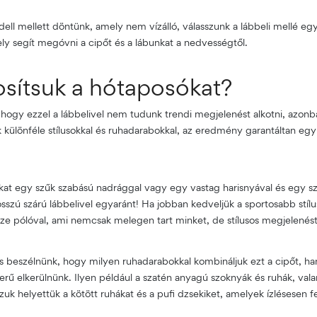
l mellett döntünk, amely nem vízálló, válasszunk a lábbeli mellé egy
ly segít megóvni a cipőt és a lábunkat a nedvességtől.
osítsuk a hótaposókat?
 hogy ezzel a lábbelivel nem tudunk trendi megjelenést alkotni, azonb
k különféle stílusokkal és ruhadarabokkal, az eredmény garantáltan egy
kat egy szűk szabású nadrággal vagy egy vastag harisnyával és egy s
sszú szárú lábbelivel egyaránt! Ha jobban kedveljük a sportosabb stílu
ize pólóval, ami nemcsak melegen tart minket, de stílusos megjelenést
beszélnünk, hogy milyen ruhadarabokkal kombináljuk ezt a cipőt, han
erű elkerülnünk. Ilyen például a szatén anyagú szoknyák és ruhák, vala
uk helyettük a kötött ruhákat és a pufi dzsekiket, amelyek ízlésesen f