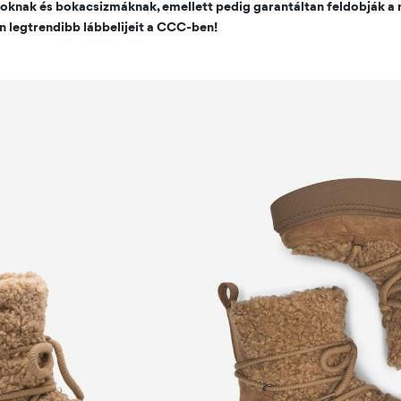
soknak és bokacsizmáknak, emellett pedig garantáltan feldobják a
on legtrendibb lábbelijeit a CCC-ben!