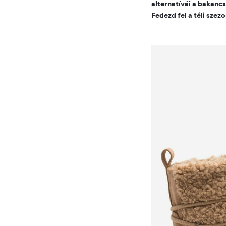
alternatívái a bakanc
Fedezd fel a téli szez