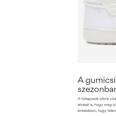
A gumicsiz
szezonba
A hótaposók zöme vízál
leírását is, hogy meg 
érdekében, hogy télen 