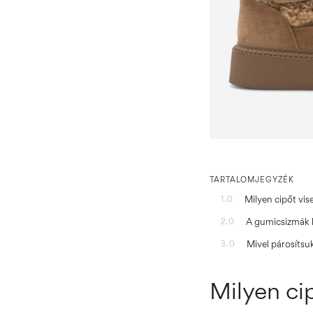
TARTALOMJEGYZÉK
Milyen cipőt vi
1.0
A gumicsizmák l
2.0
Mivel párosíts
3.0
Milyen ci