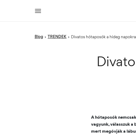
blog
TRENDEK
›
›
Divatos hótaposók a hideg napokr
Divato
A hótaposók nemcsak 
vagyunk, válasszuk a 
mert megóvják a lábun