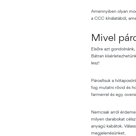
Amennyiben olyan model
a CCC kínálatából, ame
Mivel pár
Elsőre azt gondolnánk,
Bátran kísérletezhetün
lesz!
Párosítsuk a hótaposón
fog mutatni rövid és ho
farmerrel és egy overs
Nemcsak arról érdemes 
milyen darabokat célsz
anyagú kabátok. Válassz
megjelenésünket.