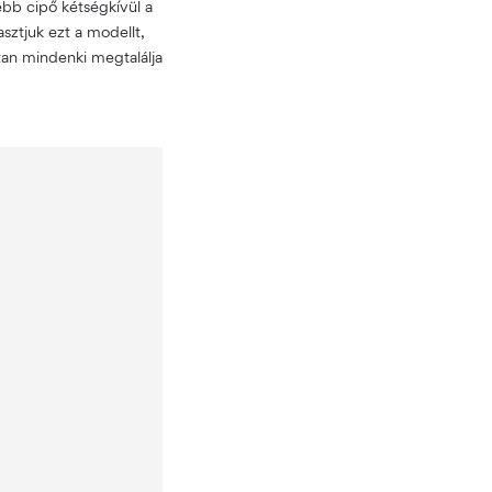
sebb cipő kétségkívül a
sztjuk ezt a modellt,
tan mindenki megtalálja