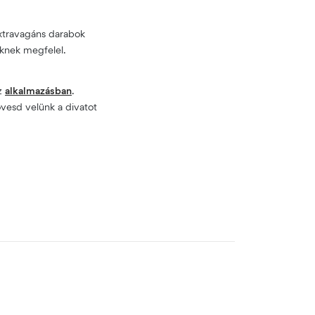
xtravagáns darabok
süknek megfelel.
az
alkalmazásban
.
vesd velünk a divatot