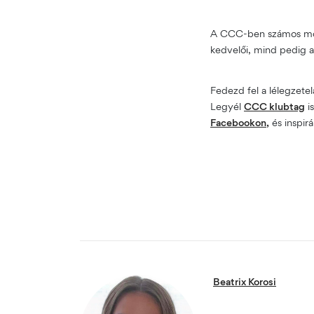
A CCC-ben számos mode
kedvelői, mind pedig a 
Fedezd fel a lélegzetel
Legyél
CCC klubtag
i
Facebookon,
és inspir
Beatrix Korosi