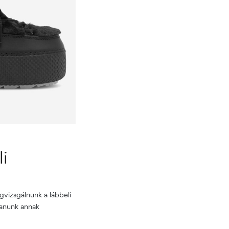
li
vizsgálnunk a lábbeli
tanunk annak