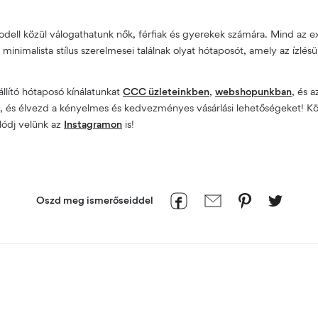
ll közül válogathatunk nők, férfiak és gyerekek számára. Mind az e
minimalista stílus szerelmesei találnak olyat hótaposót, amely az ízlé
állító hótaposó kínálatunkat
CCC üzleteinkben
,
webshopunkban
, és 
s, és élvezd a kényelmes és kedvezményes vásárlási lehetőségeket! Kö
álódj velünk az
Instagramon
is!
Oszd meg ismerőseiddel