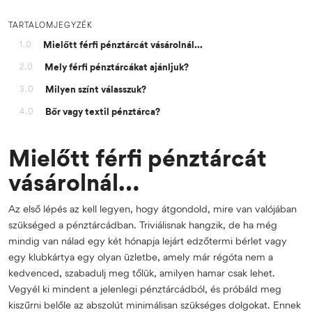
TARTALOMJEGYZÉK
Mielőtt férfi pénztárcát vásárolnál...
1.0
Mely férfi pénztárcákat ajánljuk?
2.0
Milyen színt válasszuk?
3.0
Bőr vagy textil pénztárca?
4.0
Mielőtt férfi pénztárcát
vásárolnál…
Az első lépés az kell legyen, hogy átgondold, mire van valójában
szükséged a pénztárcádban. Triviálisnak hangzik, de ha még
mindig van nálad egy két hónapja lejárt edzőtermi bérlet vagy
egy klubkártya egy olyan üzletbe, amely már régóta nem a
kedvenced, szabadulj meg tőlük, amilyen hamar csak lehet.
Vegyél ki mindent a jelenlegi pénztárcádból, és próbáld meg
kiszűrni belőle az abszolút minimálisan szükséges dolgokat. Ennek