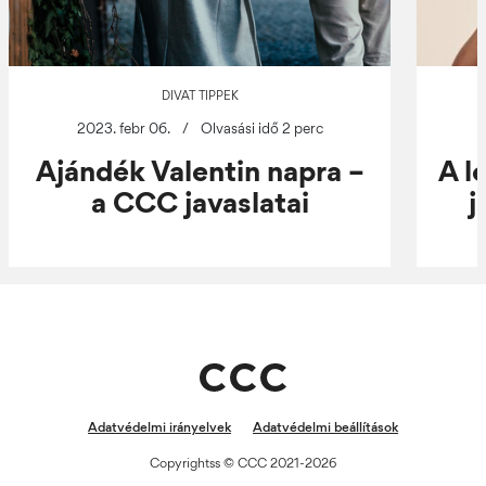
DIVAT TIPPEK
2023. febr 06.
/
Olvasási idő 2 perc
Ajándék Valentin napra –
A l
a CCC javaslatai
j
Adatvédelmi irányelvek
Adatvédelmi beállítások
Copyrightss © CCC 2021-2026