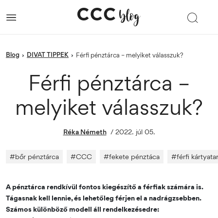
blog
DIVAT TIPPEK
›
›
Férfi pénztárca – melyiket válasszuk?
Férfi pénztárca –
melyiket válasszuk?
Réka Németh
/
2022. júl 05.
#
bőr pénztárca
#
CCC
#
fekete pénztáca
#
férfi kártyata
A pénztárca rendkívül fontos kiegészítő a férfiak számára is.
Tágasnak kell lennie, és lehetőleg férjen el a nadrágzsebben.
Számos különböző modell áll rendelkezésedre: