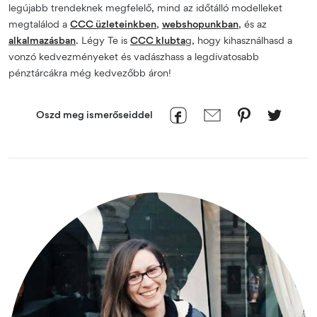
legújabb trendeknek megfelelő, mind az időtálló modelleket
megtalálod a
CCC üzleteinkben
,
webshopunkban
, és az
alkalmazásban
. Légy Te is
CCC klubta
g, hogy kihasználhasd a
vonzó kedvezményeket és vadászhass a legdivatosabb
pénztárcákra még kedvezőbb áron!
Oszd meg ismerőseiddel