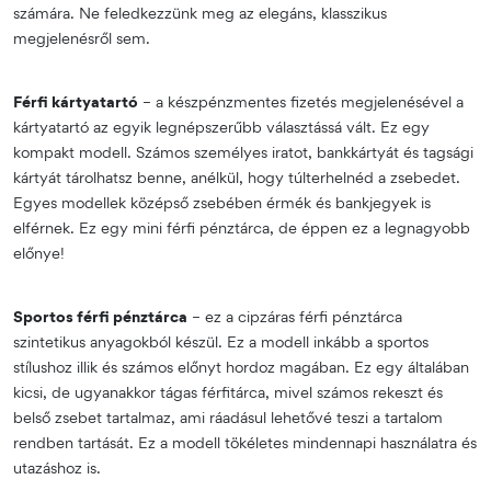
számára. Ne feledkezzünk meg az elegáns, klasszikus
megjelenésről sem.
Férfi kártyatartó
– a készpénzmentes fizetés megjelenésével a
kártyatartó az egyik legnépszerűbb választássá vált. Ez egy
kompakt modell. Számos személyes iratot, bankkártyát és tagsági
kártyát tárolhatsz benne, anélkül, hogy túlterhelnéd a zsebedet.
Egyes modellek középső zsebében érmék és bankjegyek is
elférnek. Ez egy mini férfi pénztárca, de éppen ez a legnagyobb
előnye!
Sportos férfi pénztárca
– ez a cipzáras férfi pénztárca
szintetikus anyagokból készül. Ez a modell inkább a sportos
stílushoz illik és számos előnyt hordoz magában. Ez egy általában
kicsi, de ugyanakkor tágas férfitárca, mivel számos rekeszt és
belső zsebet tartalmaz, ami ráadásul lehetővé teszi a tartalom
rendben tartását. Ez a modell tökéletes mindennapi használatra és
utazáshoz is.