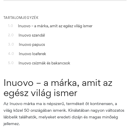
TARTALOMJEGYZÉK
Inuovo – a márka, amit az egész világ ismer
1.0
Inuovo szandál
2.0
Inuovo papucs
3.0
Inuovo loaferek
4.0
Inuovo csizmák és bakancsok
5.0
Inuovo – a márka, amit az
egész világ ismer
Az Inuovo márka ma is népszerű, termékeit öt kontinensen, a
világ közel 50 országában ismerik. Kínálatában nagyon változatos
lábbelik találhatók, melyeket eredeti dizájn és magas minőség
jellemez.