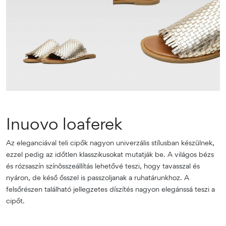
Inuovo loaferek
Az eleganciával teli cipők nagyon univerzális stílusban készülnek,
ezzel pedig az időtlen klasszikusokat mutatják be. A világos bézs
és rózsaszín színösszeállítás lehetővé teszi, hogy tavasszal és
nyáron, de késő ősszel is passzoljanak a ruhatárunkhoz. A
felsőrészen található jellegzetes díszítés nagyon elegánssá teszi a
cipőt.