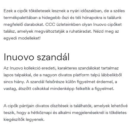
Ezek a cipők tökéletesek lesznek a nyári időszakban, de a széles
termékpalettában a hidegebb őszi és téli hónapokra is találunk
megfelelő darabokat. CCC üzleteinkben olyan Inuovo cipőket
találsz, amelyek megváltoztatják a ruhatáradat. Nézd meg az
egyedi modelleket!
Inuovo szandál
Az Inuovo kollekció eredeti, karakteres szandálokat tartalmaz
lapos talpakkal, de a nagyon divatos platform talpú lábbelikből
sincs hiány. A szandál felsőrésze külön figyelmet érdemel, a
vastag, átszőtt csíkokkal mindenképp felkeltik a figyelmet.
A cipők pántjain divatos díszítések is találhatók, amelyek lehetővé
teszik, hogy a hétköznapi és alkalmi megjelenéseknél is tökéletes
kiegészítők legyenek.