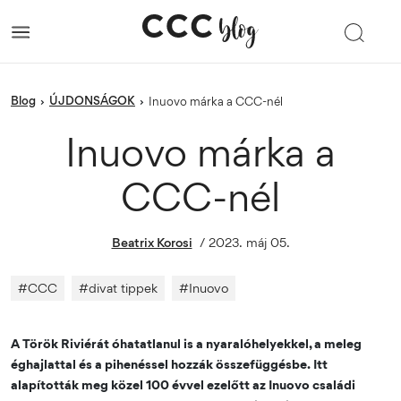
blog
ÚJDONSÁGOK
›
›
Inuovo márka a CCC-nél
Inuovo márka a
CCC-nél
Beatrix Korosi
/
2023. máj 05.
#
CCC
#
divat tippek
#
Inuovo
A Török Riviérát óhatatlanul is a nyaralóhelyekkel, a meleg
éghajlattal és a pihenéssel hozzák összefüggésbe. Itt
alapították meg közel 100 évvel ezelőtt az Inuovo családi