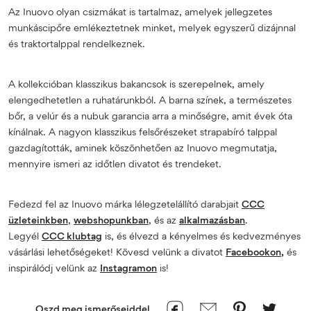
Az Inuovo olyan csizmákat is tartalmaz, amelyek jellegzetes
munkáscipőre emlékeztetnek minket, melyek egyszerű dizájnnal
és traktortalppal rendelkeznek.
A kollekcióban klasszikus bakancsok is szerepelnek, amely
elengedhetetlen a ruhatárunkból. A barna színek, a természetes
bőr, a velúr és a nubuk garancia arra a minőségre, amit évek óta
kínálnak. A nagyon klasszikus felsőrészeket strapabíró talppal
gazdagították, aminek köszönhetően az Inuovo megmutatja,
mennyire ismeri az időtlen divatot és trendeket.
Fedezd fel az Inuovo márka lélegzetelállító darabjait
CCC
üzleteinkben
,
webshopunkban
, és az
alkalmazásban
.
Legyél
CCC klubtag
is, és élvezd a kényelmes és kedvezményes
vásárlási lehetőségeket! Kövesd velünk a divatot
Facebookon,
és
inspirálódj velünk az
Instagramon
is!
Oszd meg ismerőseiddel