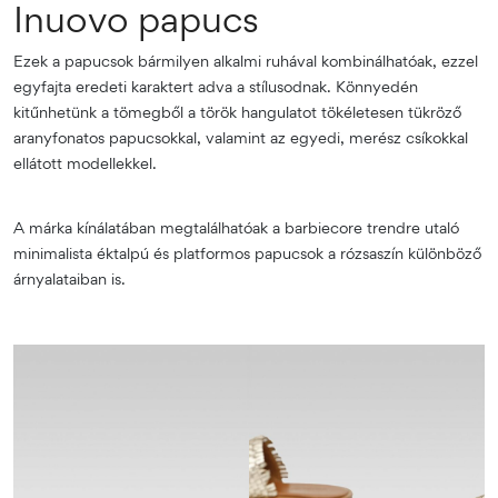
Inuovo papucs
Ezek a papucsok bármilyen alkalmi ruhával kombinálhatóak, ezzel
egyfajta eredeti karaktert adva a stílusodnak. Könnyedén
kitűnhetünk a tömegből a török ​​hangulatot tökéletesen tükröző
aranyfonatos papucsokkal, valamint az egyedi, merész csíkokkal
ellátott modellekkel.
A márka kínálatában megtalálhatóak a barbiecore trendre utaló
minimalista éktalpú és platformos papucsok a rózsaszín különböző
árnyalataiban is.