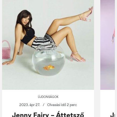
ÚJDONSÁGOK
2023. ápr 27.
/
Olvasási idő 2 perc
Jenny Fairy – Áttetsző
J