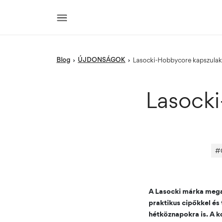
blog
ÚJDONSÁGOK
›
›
Lasocki-Hobbycore kapszulak
Lasocki
#
A Lasocki márka megal
praktikus cipőkkel és
hétköznapokra is. A k