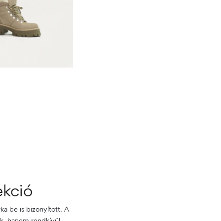
ekció
ka be is bizonyított. A
ak, hanem rendkívül