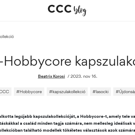
ollekció
-Hobbycore kapszulak
Beatrix Korosi
/
2023. nov 16.
CCC
#
Hobbycore
#
kapszulakollekció
#
lasocki
#
Újdonsá
kotta legújabb kapszulakollekcióját, a Hobbycore-t, amely tele v
 táskákkal a család minden tagja számára, nem mellesleg ideálisak v
ollekcióban található modellek tökéletes választások azok számára,