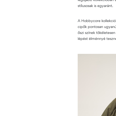
stílusosak is egyaránt.
A Hobbycore kollekció 
cipők pontosan ugyanúg
őszi színek tökéletesen
lépést élménnyé teszn