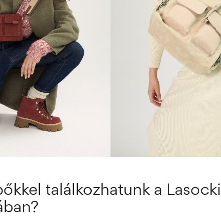
pőkkel találkozhatunk a Lasock
jában?