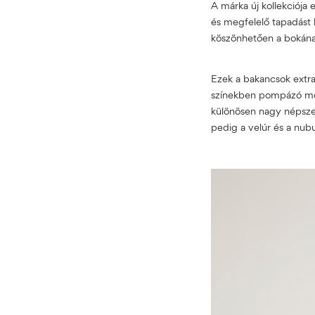
A márka új kollekciója 
és megfelelő tapadást 
köszönhetően a bokána
Ezek a bakancsok extra
színekben pompázó mode
különösen nagy népszer
pedig a velúr és a nu