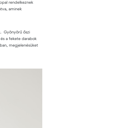
alppal rendelkeznek
átva, aminek
k. Gyönyörű őszi
 és a fekete darabok
sban, megjelenésüket