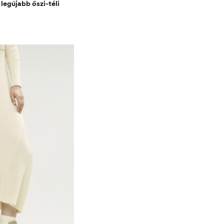
legújabb őszi-téli