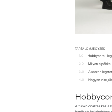
TARTALOMJEGYZÉK
Hobbycore - leg
1.0
Milyen cipőkkel
2.0
A szezon legtre
3.0
Hogyan viseljük
4.0
Hobbycore
A funkcionalitás kéz a 
legújabb kollekcióban 