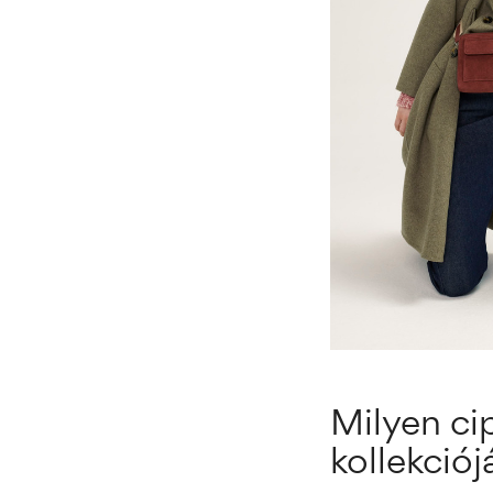
Milyen ci
kollekció