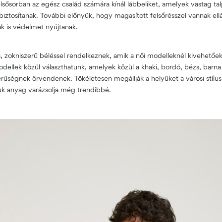
elsősorban az egész család számára kínál lábbeliket, amelyek vastag t
biztosítanak. További előnyük, hogy magasított felsőrésszel vannak ell
k is védelmet nyújtanak.
, zokniszerű béléssel rendelkeznek, amik a női modelleknél kivehetőe
llek közül választhatunk, amelyek közül a khaki, bordó, bézs, barna
űségnek örvendenek. Tökéletesen megállják a helyüket a városi stílu
buk anyag varázsolja még trendibbé.