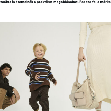
utcákra is átemelnék a praktikus megoldásokat. Fedezd fel a márka 