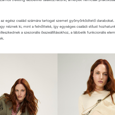
az egész család számára tartogat szemet gyönyörködtető darabokat. A
y néznek ki, mint a felnőtteké, így egységes családi stílust hozhatunk
 illeszkednek a szezonális összeállításokhoz, a lábbelik funkcionális e
ek.