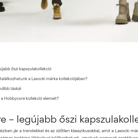
újabb őszi kapszulakollekció
 találkozhatunk a Lasocki márka kollekciójában?
ndibb táskái
 a Hobbycore kollekció elemeit?
 – legújabb őszi kapszulakoll
kézben jár a trendekkel és az időtlen klasszikusokkal, amit a Lasocki már
számos trekking lábbelivel találkozhatunk, amelyek nemcsak praktikus