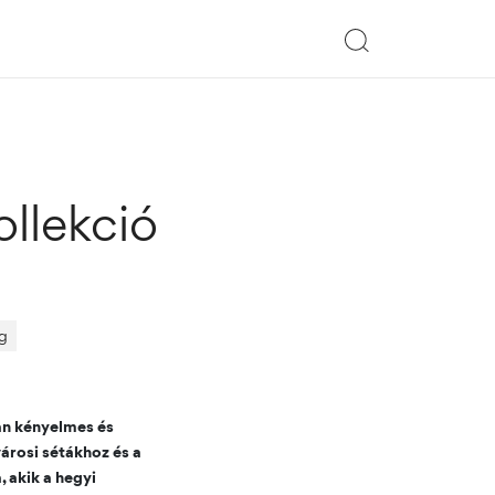
ollekció
g
an kényelmes és
árosi sétákhoz és a
 akik a hegyi