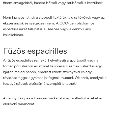
finom anyagokból, hanem bőrből vagy műbőrből is készülnek.
Nem hiányozhatnak a steppelt textúrák, a díszítőkövek vagy az
ékszerláncok és szegecsek sem. A CCC-ben platformos
espadrilleseket találhatsz a DeeZee vagy a Jenny Fairy
kollekcióban.
Fűzős espadrilles
A fűzős espadrilles remekül helyettesíti a sportcipőt vagy a
tornacipőt! Vászon és szövet felsőrészük remek választás egy
igazán meleg napon, emellett rakott szoknyával és egy
rövidnadrággal egyaránt jól fognak mutatni. Ők azok, amelyek a
fesztiválstílusok elsőszámú szereplői lehetnek!
A Jenny Fairy és a DeeZee márkánál megtalálhatod ezeket az
elbűvölő darabokat.