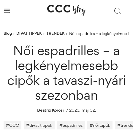
blog
DIVAT TIPPEK
TRENDEK
›
›
›
Női espadrilles – a legkényelmeseb
Női espadrilles – a
legkényelmesebb
cipők a tavaszi-nyári
szezonban
Beatrix Korosi
/
2023. máj 02.
#
CCC
#
divat tippek
#
espadrilles
#
női cipők
#
trend