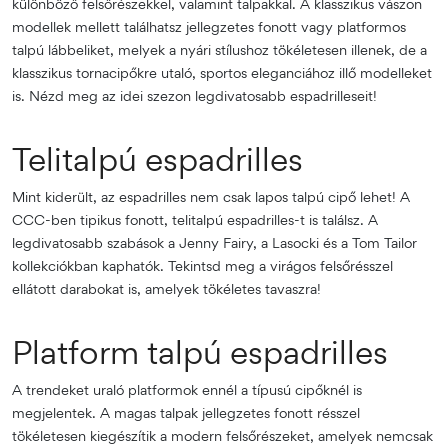
különböző felsőrészekkel, valamint talpakkal. A klasszikus vászon
modellek mellett találhatsz jellegzetes fonott vagy platformos
talpú lábbeliket, melyek a nyári stílushoz tökéletesen illenek, de a
klasszikus tornacipőkre utaló, sportos eleganciához illő modelleket
is. Nézd meg az idei szezon legdivatosabb espadrilleseit!
Telitalpú espadrilles
Mint kiderült, az espadrilles nem csak lapos talpú cipő lehet! A
CCC-ben tipikus fonott, telitalpú espadrilles-t is találsz. A
legdivatosabb szabások a Jenny Fairy, a Lasocki és a Tom Tailor
kollekciókban kaphatók. Tekintsd meg a virágos felsőrésszel
ellátott darabokat is, amelyek tökéletes tavaszra!
Platform talpú espadrilles
A trendeket uraló platformok ennél a típusú cipőknél is
megjelentek. A magas talpak jellegzetes fonott résszel
tökéletesen kiegészítik a modern felsőrészeket, amelyek nemcsak