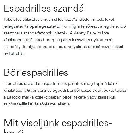
Espadrilles szandál
Tökéletes választás a nyári stílushoz. Az időtlen modelleket
jellegzetes talppal egészítettük ki, míg a felsőrészt a legtrendibb
szezonális szandálfazonok ihlették. A Jenny Fairy márka
kínálatában találhatod meg a tipikus klasszikus nyitott orrú
szandált, de olyan darabokat is, amelyeknek a felsőrésze sokkal
nyitottabb.
Bőr espadrilles
Eredeti és szokatlan espadrillesek jelentek meg topmárkáink
kínálatában. Gyönyörű és egyedi bőrből készült darabokat találsz
a Lasocki márka kollekciójában piros, fekete vagy klasszikus
színösszeállítású felsőrésszel ellátva.
Mit viseljünk espadrilles-
hez?