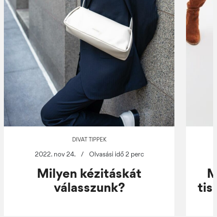
DIVAT TIPPEK
2022. nov 24.
/
Olvasási idő 2 perc
Milyen kézitáskát
M
válasszunk?
tis