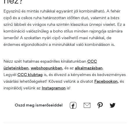
Egyszínű és mintás ruhákkal egyaránt jól kombinálható. A fehér
cipő és a csíkos ruha határozottan időtlen duó, valamint a bézs
színű lábbeli és virágos ruha szintén klasszikus ünnepi viselet. Ez a
kombináció valószínűleg a boho stílus minden rajongója számára
ismerős! A szokatlan nyári cipő viselhető maxi ruhákkal, de
érdemes elgondolkodni a miniruhákkal való kombináláson is.
Nézz szét hatalmas espadrilles kínálatunkban
CCC
üzleteinkben
,
webshopunkban
, és az
alkalmazásban
.
Legyél
CCC klubtag
is, és élvezd a kényelmes és kedvezményes
vásárlási lehetőségeket! Kövesd velünk a divatot
Facebookon,
és
inspirálódj velünk az
Instagramon
is!
Oszd meg ismerőseiddel