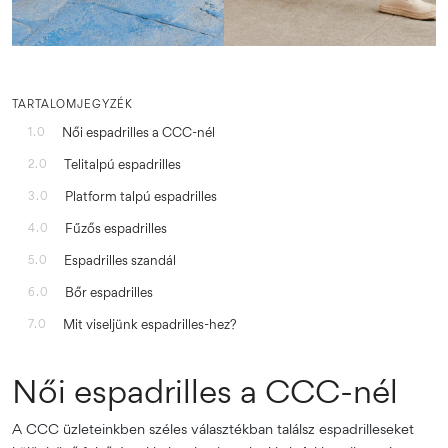
TARTALOMJEGYZÉK
Női espadrilles a CCC-nél
1.0
Telitalpú espadrilles
2.0
Platform talpú espadrilles
3.0
Fűzős espadrilles
4.0
Espadrilles szandál
5.0
Bőr espadrilles
6.0
Mit viseljünk espadrilles-hez?
7.0
Női espadrilles a CCC-nél
A CCC üzleteinkben széles választékban találsz espadrilleseket