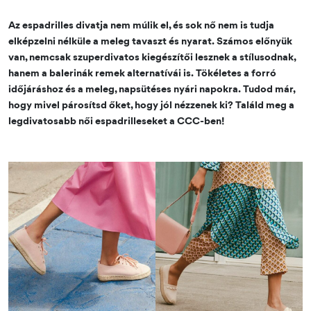
Az espadrilles divatja nem múlik el, és sok nő nem is tudja
elképzelni nélküle a meleg tavaszt és nyarat. Számos előnyük
van, nemcsak szuperdivatos kiegészítői lesznek a stílusodnak,
hanem a balerinák remek alternatívái is. Tökéletes a forró
időjáráshoz és a meleg, napsütéses nyári napokra. Tudod már,
hogy mivel párosítsd őket, hogy jól nézzenek ki? Találd meg a
legdivatosabb női espadrilleseket a CCC-ben!