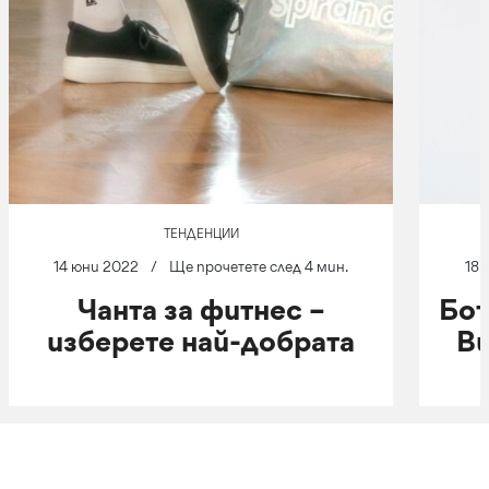
ТЕНДЕНЦИИ
14 юни 2022
/
Ще прочетете след 4 мин.
18 
Чанта за фитнес –
Бот
изберете най-добрата
Ви