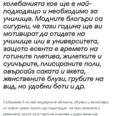
колебанията кое ще е най-
подходящо и необходимо за
училище. Модните блогъри са
сигурни, че тази година ще ви
мотивират да отидете на
училище или в университета,
защото есента е времето на
готините плетива, жилетките и
суичърите, плисираните поли,
овърсайз саката и якета,
женствените блузи, грубите на
вид, но удобни боти и др.
Събрахме 5 от най-модерните облекла, обувки и аксесоари
от новия сезон, които ще подхождат на тези момчета и
момичета, които са в горните класове и дори вече ще