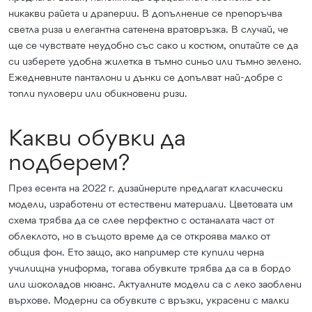
никакви райета и драперии. В допълнение се препоръчва
светла риза и елегантна сатенена вратовръзка. В случай, че
ще се чувствате неудобно със сако и костюм, опитайте се да
си изберете удобна жилетка в тъмно синьо или тъмно зелено.
Ежедневните панталони и дънки се допълват най-добре с
топли пуловери или обикновени ризи.
Какви обувки да
подберем?
През есента на 2022 г. дизайнерите предлагат класически
модели, изработени от естествени материали. Цветовата им
схема трябва да се слее перфектно с останалата част от
облеклото, но в същото време да се откроява малко от
общия фон. Ето защо, ако например сте купили черна
училищна униформа, тогава обувките трябва да са в бордо
или шоколадов нюанс. Актуалните модели са с леко заоблени
върхове. Модерни са обувките с връзки, украсени с малки