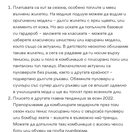
Плетивата са хит за сезона, особено топлите и меки
вълнени жилетки. На модния подиум можем да видим и
оригинални модели – дълги жилетки с ярки щампи, или
елементи от кожа. Но ако искате да попълните базовия
си гардероб – заложете на класиката – можете да
изберете класически изчистени или карирани модели,
които също са актуални. В детството неохотно обличахме
такива жилетки, а сега се радваме да ги носим върху
тениски, ризи и поло в комбинация с плисирани поли или
панталони тип палацо. Изключително актуални са
пуловерите без ръкав, както и другата крайност –
подчертано дългите ръкави. Обемните пуловери и
суичъри със супер дълги ръкави ще се впишат идеално
в училищната мода и ще ви топлят през есенните дни.
Плисето е другата главна тенденция за есен 2022.
Препоръчваме да комбинирате модерните през този
сезон къси тенис плисирани поли с овърсайз пуловери
или бомбър якета – визията е възможно най-тренди.
Можете да допълните тази комбинация с високи челси
боти или обувки на груба платформа.