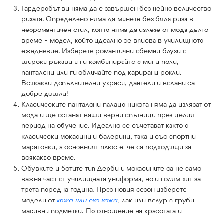
Гардеробът ви няма да е завършен без нейно величество
ризата. Определено няма да минете без бяла риза в
неоромантичен стил, която няма да излезе от мода дълго
време – модел, който идеално се вписва в училищното
ежедневие. Изберете романтични обемни блузи с
широки ръкави и ги комбинирайте с мини поли,
панталони или ги обличайте под карирани рокли.
Всякакви допълнителни украси, дантели и волани са
добре дошли!
Класическите панталони палацо никога няма да излязат от
мода и ще останат ваши верни спътници през целия
период на обучение. Идеално се съчетават както с
класически мокасини и балерини, така и със спортни
маратонки, а основният плюс е, че са подходящи за
всякакво време.
Обувките и ботите тип Дерби и мокасините са не само
важна част от училищната униформа, но и голям хит за
трета поредна година. През новия сезон изберете
модели от
кожа или еко кожа
, лак или велур с груби
масивни подметки. По отношение на красотата и