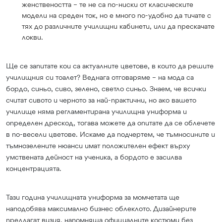
женствеността – те не са по-ниски от класическите
модели на среден ток, но е много по-удобно да тичате с
тях до различните училищни кабинети, или да прескачате
локви.
Ще се запитате кои са актуалните цветове, в които да решите
училищния си тоалет? Веднага отговаряме – на мода са
бордо, синьо, сиво, зелено, светло синьо. Знаем, че всички
считат сивото и черното за най-практични, но ако вашето
училище няма регламентирана училищна униформа и
определен дрескод, тогава можете да опитате да се облечете
в по-весели цветове. Искаме да подчертем, че тъмносините и
тъмнозелените нюанси имат положителен ефект върху
умствената дейност на ученика, а бордото е засилва
концентрацията.
Тази година училищната униформа за момчетата ще
наподобява максимално бизнес облеклото. Дизайнерите
предлагат визия, напомняща официалните костюми без