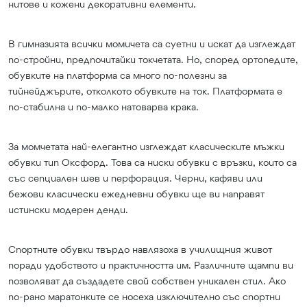
нитове и кожени декоративни елементи.
В гимназията всички момичета са суетни и искат да изглеждат
по-стройни, предпочитайки токчетата. Но, според ортопедите,
обувките на платформа са много по-полезни за
тийнейджърите, отколкото обувките на ток. Платформата е
по-стабилна и по-малко натоварва крака.
За момчетата най-елегантно изглеждат класическите мъжки
обувки тип Оксфорд. Това са ниски обувки с връзки, които са
със сепциален шев и перфорация. Черни, кафяви или
бежови класически ежедневни обувки ще ви направят
истински модерен денди.
Спортните обувки твърдо навлязоха в училищния живот
поради удобството и практичността им. Различните щампи ви
позволяват да създадете свой собствен уникален стил. Ако
по-рано маратонките се носеха изключително със спортни