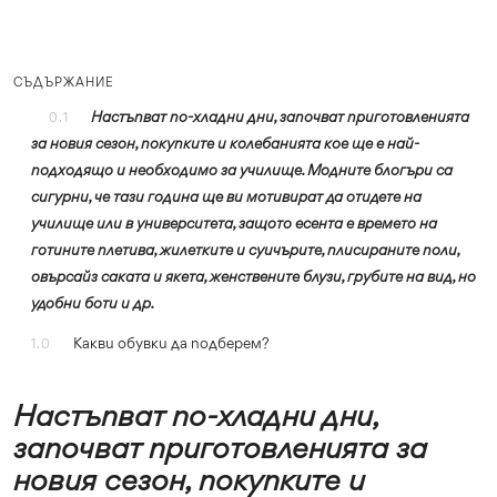
СЪДЪРЖАНИЕ
Настъпват по-хладни дни, започват приготовленията
0.1
за новия сезон, покупките и колебанията кое ще е най-
подходящо и необходимо за училище. Модните блогъри са
сигурни, че тази година ще ви мотивират да отидете на
училище или в университета, защото есента е времето на
готините плетива, жилетките и суичърите, плисираните поли,
овърсайз саката и якета, женствените блузи, грубите на вид, но
удобни боти и др.
Какви обувки да подберем?
1.0
Настъпват по-хладни дни,
започват приготовленията за
новия сезон, покупките и