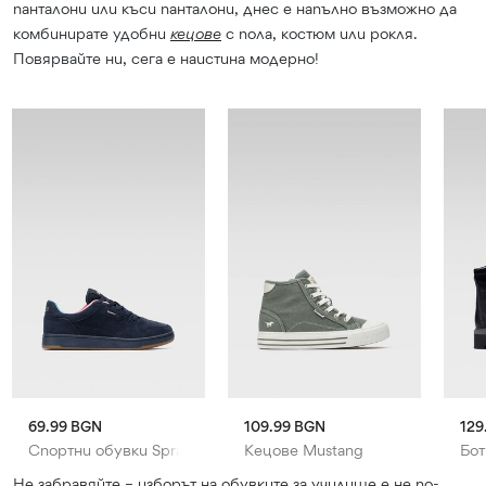
панталони или къси панталони, днес е напълно възможно да
комбинирате удобни
кецове
с пола, костюм или рокля.
Повярвайте ни, сега е наистина модерно!
69.99 BGN
109.99 BGN
129
Спортни обувки Sprandi
Кецове Mustang
Бот
Не забравяйте – изборът на обувките за училище е не по-