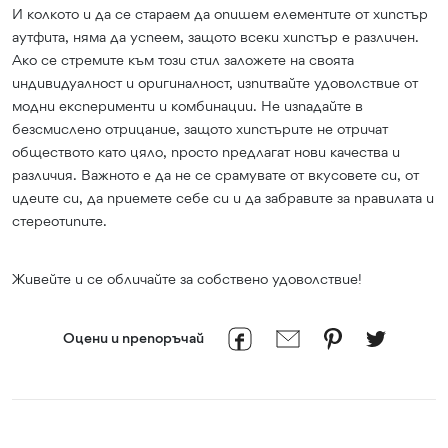
И колкото и да се стараем да опишем елементите от хипстър
аутфита, няма да успеем, защото всеки хипстър е различен.
Ако се стремите към този стил заложете на своята
индивидуалност и оригиналност, изпитвайте удоволствие от
модни експерименти и комбинации. Не изпадайте в
безсмислено отрицание, защото хипстърите не отричат
обществото като цяло, просто предлагат нови качества и
различия. Важното е да не се срамувате от вкусовете си, от
идеите си, да приемете себе си и да забравите за правилата и
стереотипите.
Живейте и се обличайте за собствено удоволствие!
Оцени и препоръчай