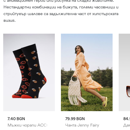
с анимационен герой или рисунка на сладко животинче.
Нестандартни комбинации на бижута, големи часовници и
стрийтуеър шалове са задължителна част от хипстърската
визия.
7.40 BGN
79.99 BGN
84.
no Rossi
Мъжки чорапи ACCCESSORIES
Чанта Jenny Fairy
Дам