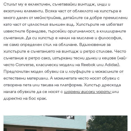
Стилът му е еклектичен, съчетавайки винтидж, инди и
екзотични елементи. Всяка част от облеклото на хипстъра е
много далеч от мейнстрийма, детайлите са добре премислени
като част от цялостния външен вид. Хипстърите не избягват
известните брандове, търсейки оригиналност, а клишираните
съчетания. Да си хипстър е начин на мислене и философия,
не само определен стил на обличане. Вдъхновение за
хипстърите е съчетанието на винтидж и ретро стилове. Често
съчетание е ретро сако, изтъркани тесни дънки и кецове (най-
често Converse, класически модели на Reebok или Adidas).
Предпочитан модел обувки са и лоуфърите и мокасините от
естествени материали. А момичетата често носят обувки с
отворена пета или такива на платформа. Хипстър дрескода
налага обувките да се носят с
шарени високи чорапи
или
директно на бос крак.