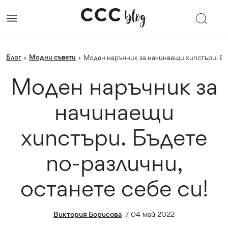
Блог
Модни съвети
›
›
Моден наръчник за начинаещи хипстъри. Бъ
Моден наръчник за
начинаещи
хипстъри. Бъдете
по-различни,
останете себе си!
Виктория Борисова
/
04 май 2022