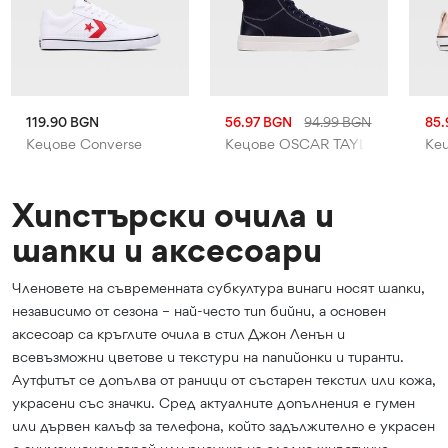
119.90 BGN
56.97 BGN
94.99 BGN
85.
on
Кецове Converse
Кецове OSCAR TAYLOR
Кец
Хипстърски очила и
шапки и аксесоари
Членовете на съвременната субкултура винаги носят шапки,
независимо от сезона – най-често тип бийни, а основен
аксесоар са кръглите очила в стил Джон Ленън и
всевъзможни цветове и текстури на папийонки и тиранти.
Аутфитът се допълва от раници от състарен текстил или кожа,
украсени със значки. Сред актуалните допълнения е гумен
или дървен калъф за телефона, който задължително е украсен