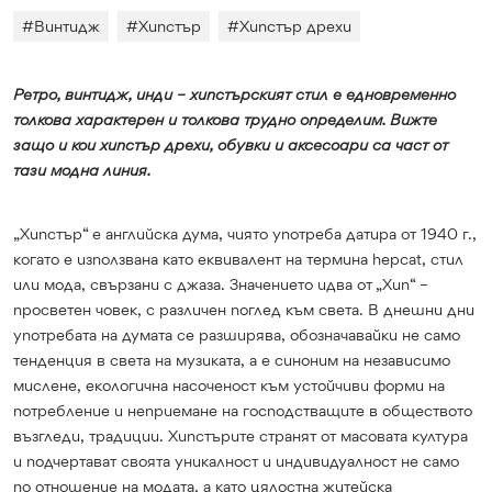
#
Винтидж
#
Хипстър
#
Хипстър дрехи
Ретро, винтидж, инди – хипстърският стил е едновременно
толкова характерен и толкова трудно определим. Вижте
защо и кои хипстър дрехи, обувки и аксесоари са част от
тази модна линия.
„Хипстър“ е английска дума, чиято употреба датира от 1940 г.,
когато е използвана като еквивалент на термина hepcat, стил
или мода, свързани с джаза. Значението идва от „Хип“ –
просветен човек, с различен поглед към света. В днешни дни
употребата на думата се разширява, обозначавайки не само
тенденция в света на музиката, а е синоним на независимо
мислене, екологична насоченост към устойчиви форми на
потребление и неприемане на господстващите в обществото
възгледи, традиции. Хипстърите странят от масовата култура
и подчертават своята уникалност и индивидуалност не само
по отношение на модата, а като цялостна житейска