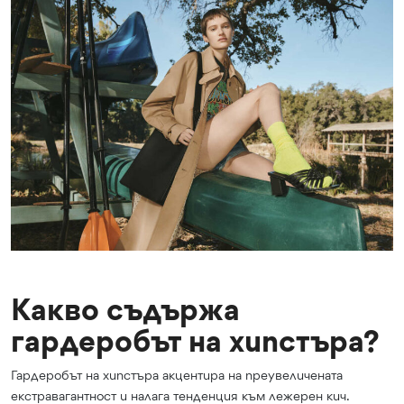
Какво съдържа
гардеробът на хипстъра?
Гардеробът на хипстъра акцентира на преувеличената
екстравагантност и налага тенденция към лежерен кич.