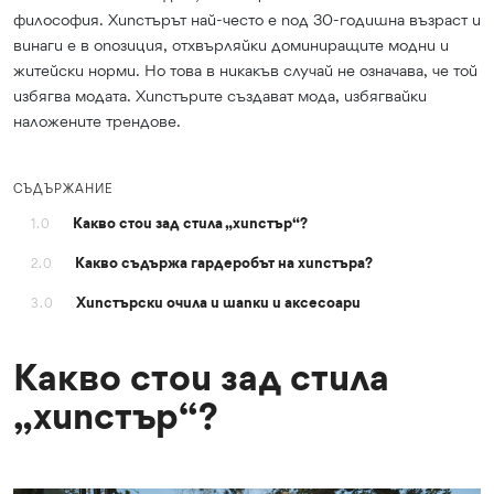
философия. Хипстърът най-често е под 30-годишна възраст и
винаги е в опозиция, отхвърляйки доминиращите модни и
житейски норми. Но това в никакъв случай не означава, че той
избягва модата. Хипстърите създават мода, избягвайки
наложените трендове.
СЪДЪРЖАНИЕ
Какво стои зад стила „хипстър“?
1.0
Какво съдържа гардеробът на хипстъра?
2.0
Хипстърски очила и шапки и аксесоари
3.0
Какво стои зад стила
„хипстър“?