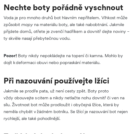
Nechte boty pořádně vyschnout
Voda je pro mnoho druhů bot hlavním nepřítelem. Vlhkost může
způsobit
mapy
na materiálu boty, ale také nabobtnání. Jakmile
přijdete domů, otřete je zvenčí hadříkem a dovnitř dejte noviny –
ty skvěle nasají přebytečnou vodu.
Pozor!
Boty nikdy nepokládejte na topení či kamna. Mohlo by
dojít k deformaci obuvi nebo popraskání materiálu.
Při nazouvání používejte lžíci
Jakmile se prodře pata, už není cesty zpět. Boty proto
vždy obouvejte s citem a nikdy netlačte nohu dovnitř či ven na
sílu. Životnost bot může prodloužit i obyčejná lžíce, která by
neměla chybět v žádném botníku. Se lžící je nazouvání bot nejen
rychlejší, ale také pohodlnější.