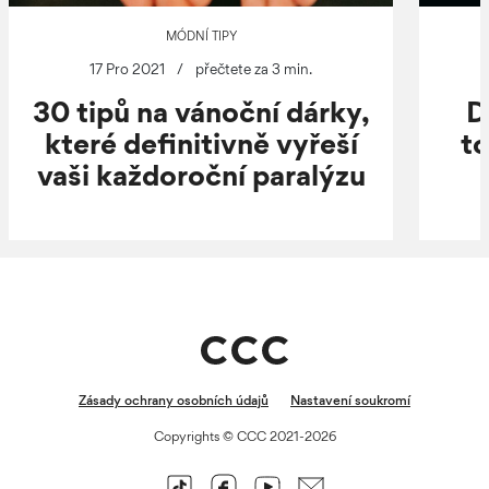
MÓDNÍ TIPY
17 Pro 2021
/
přečtete za 3 min.
30 tipů na vánoční dárky,
D
které definitivně vyřeší
to
vaši každoroční paralýzu
Zásady ochrany osobních údajů
Nastavení soukromí
Copyrights © CCC 2021-2026