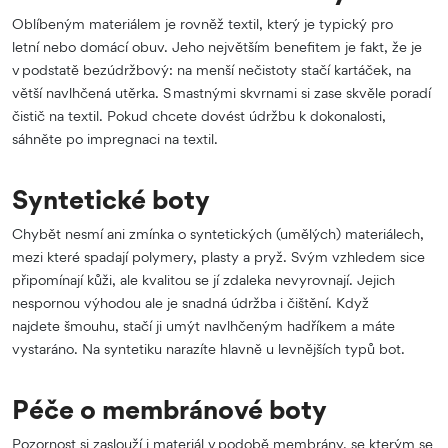
Oblíbeným materiálem je rovněž textil, který je typický pro
letní nebo domácí obuv. Jeho největším benefitem je fakt, že je
v podstatě bezúdržbový: na menší nečistoty stačí kartáček, na
větší navlhčená utěrka. S mastnými skvrnami si zase skvěle poradí
čistič na textil. Pokud chcete dovést údržbu k dokonalosti,
sáhněte po impregnaci na textil.
Syntetické boty
Chybět nesmí ani zmínka o syntetických (umělých) materiálech,
mezi které spadají polymery, plasty a pryž. Svým vzhledem sice
připomínají kůži, ale kvalitou se jí zdaleka nevyrovnají. Jejich
nespornou výhodou ale je snadná údržba i čištění. Když
najdete šmouhu, stačí ji umýt navlhčeným hadříkem a máte
vystaráno. Na syntetiku narazíte hlavně u levnějších typů bot.
Péče o membránové boty
Pozornost si zaslouží i materiál v podobě membrány, se kterým se