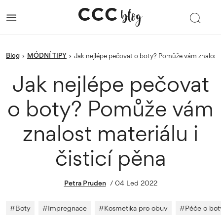
blog
MÓDNÍ TIPY
›
›
Jak nejlépe pečovat o boty? Pomůže vám znalost m
Jak nejlépe pečovat
o boty? Pomůže vám
znalost materiálu i
čisticí pěna
Petra Pruden
/
04 Led 2022
#
Boty
#
Impregnace
#
Kosmetika pro obuv
#
Péče o bot