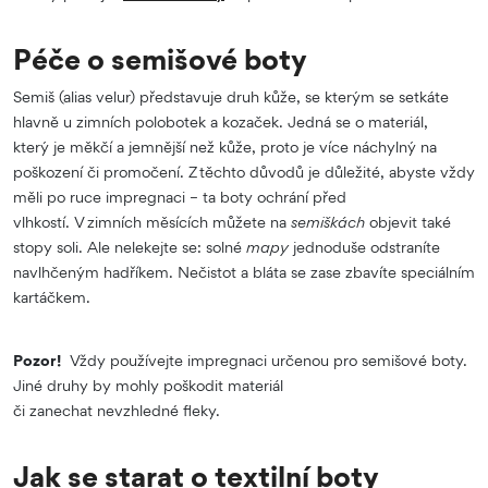
Péče o semišové boty
Semiš (alias velur) představuje druh kůže, se kterým se setkáte
hlavně u zimních polobotek a kozaček. Jedná se o materiál,
který je měkčí a jemnější než kůže, proto je více náchylný na
poškození či promočení. Z těchto důvodů je důležité, abyste vždy
měli po ruce impregnaci – ta boty ochrání před
vlhkostí. V zimních měsících můžete na
semiškách
objevit také
stopy soli. Ale nelekejte se: solné
mapy
jednoduše odstraníte
navlhčeným hadříkem. Nečistot a bláta se zase zbavíte speciálním
kartáčkem.
Pozor!
Vždy používejte impregnaci určenou pro semišové boty.
Jiné druhy by mohly poškodit materiál
či zanechat nevzhledné fleky.
Jak se starat o textilní boty