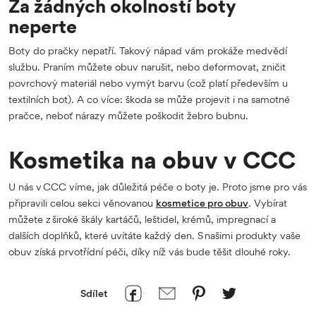
Za žádných okolností boty
neperte
Boty do pračky nepatří. Takový nápad vám prokáže medvědí
službu. Praním můžete obuv narušit, nebo deformovat, zničit
povrchový materiál nebo vymýt barvu (což platí především u
textilních bot). A co více: škoda se může projevit i na samotné
pračce, neboť nárazy můžete poškodit žebro bubnu.
Kosmetika na obuv v CCC
U nás v CCC víme, jak důležitá péče o boty je. Proto jsme pro vás
připravili celou sekci věnovanou
kosmetice pro obuv
. Vybírat
můžete z široké škály kartáčů, leštidel, krémů, impregnací a
dalších doplňků, které uvítáte každý den. S našimi produkty vaše
obuv získá prvotřídní péči, díky níž vás bude těšit dlouhé roky.
Sdílet