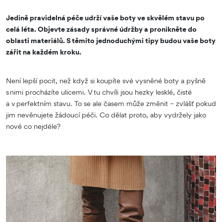
Jedině pravidelná péče udrží vaše boty ve skvělém stavu po
celá léta. Objevte zásady správné údržby a pronikněte do
oblasti materiálů. S těmito jednoduchými tipy budou vaše boty
zářit na každém kroku.
Není lepší pocit, než když si koupíte své vysněné boty a pyšně
s nimi procházíte ulicemi. V tu chvíli jsou hezky lesklé, čisté
a v perfektním stavu. To se ale časem může změnit – zvlášť pokud
jim nevěnujete žádoucí péči. Co dělat proto, aby vydržely jako
nové co nejdéle?