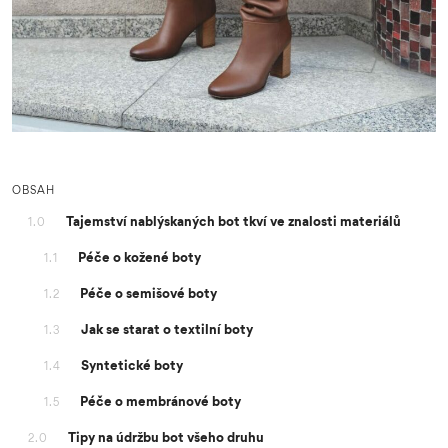
OBSAH
Tajemství nablýskaných bot tkví ve znalosti materiálů
1.0
Péče o kožené boty
1.1
Péče o semišové boty
1.2
Jak se starat o textilní boty
1.3
Syntetické boty
1.4
Péče o membránové boty
1.5
Tipy na údržbu bot všeho druhu
2.0