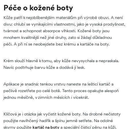
Péče o kožené boty
Kůže patří k nejoblíbenějším materiálům při výrobě obuvi. A není
divu: chlubí se vynikajícími vlastnostmi, jako je vysoká prodyšnost,
tvárnost a schopnost absorpce vlhkosti. Kožené boty jsou
mnohem kvalitnější než jiné druhy, zato si žádají důkladnou
péči. A při ní se neobejdete bez krému a kartáče na boty.
Krém slouží hlavně k tomu, aby kůže nevysychala a nepraskala.
Navíc podtrhuje barvu kůže a dodává jí lesk.
Aplikace je snadná: tenkou vrstvu naneste na lešticí kartáč a
pečlivě rozetřete po celé botě. Tento proces opakujte alespoň
jednou měsíčně, v zimních měsících i vícekrát.
Klíčová je i otázka jak vyčistit kožené boty. Na drobné nečistoty
použijte navlhčený hadřík a špínu jemně setřete. Na odolné
skvrny použijte
kartáč na boty
a speciální čisticí pěnu na kůži.