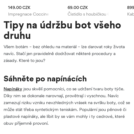
149.00 CZK
69.00 CZK
899
Impregnace Coccine
Čistidlo s houbičkou Coccine
Kab
Tipy na údržbu bot všeho
druhu
Všem botám – bez ohledu na materiál – lze darovat roky života
navíc. Stačí jen pravidelně dodržovat některé procedury a
zásady. Které to jsou?
Sáhněte po napínácích
Napínáky
jsou skvělí pomocníci, co se udržení tvaru boty týče.
Díky nim se dokonale narovnají, provětrají i vyschnou. Navíc
zamezují riziku vzniku nevzhledných vrásek na svršku boty, což se
může stát třeba syntetickým teniskám. Populární jsou pěnové či
plastové napínáky, ale líbit by se vám mohly i ty cedrové, které
obuv příjemně provoní.