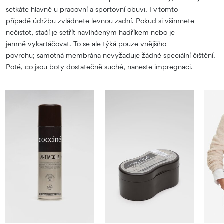
setkáte hlavně u pracovní a sportovní obuvi. I v tomto
případě údržbu zvládnete levnou zadní. Pokud si všimnete
nečistot, stačí je setřít navlhčeným hadříkem nebo je
jemně vykartáčovat. To se ale týká pouze vnějšího
povrchu; samotná membrána nevyžaduje žádné speciální čištění.
Poté, co jsou boty dostatečně suché, naneste impregnaci.