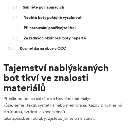
Sáhněte po napínácích
2.1
Nechte boty pořádně vyschnout
2.2
Při nazouvání používejte lžíci
2.3
Za žádných okolností boty neperte
2.4
Kosmetika na obuv v CCC
3.0
Tajemství nablýskaných
bot tkví ve znalosti
materiálů
Při nákupu bot se setkáte s 5 hlavními materiály:
kůže, semiš, textil, syntetika nebo membrána. Každý z nich se liší
strukturou, tvrdostí a koneckonců
také způsobem údržby. Zjistěte, jak se o ně starat.