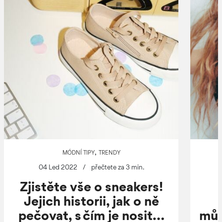
,
MÓDNÍ TIPY
TRENDY
04 Led 2022
/
přečtete za 3 min.
Zjistěte vše o sneakers!
Jejich historii, jak o ně
pečovat, s čím je nosit…
můž