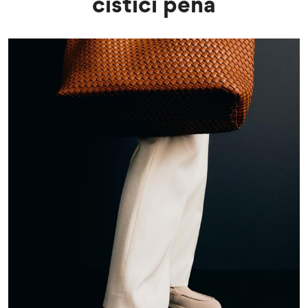
čisticí pěna