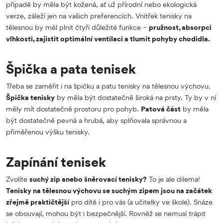
případě by měla být kožená, ať už přírodní nebo ekologická
verze, záleží jen na vašich preferencích. Vnitřek tenisky na
tělesnou by měl plnit čtyři důležité funkce –
pružnost, absorpci
vlhkosti, zajistit optimální ventilaci a tlumit pohyby chodidla.
Špička a pata tenisek
Třeba se zaměřit i na špičku a patu tenisky na tělesnou výchovu.
Špička tenisky
by měla být dostatečně široká na prsty. Ty by v ní
měly mít dostatečně prostoru pro pohyb.
Patová část
by měla
být dostatečně pevná a hrubá, aby splňovala správnou a
přiměřenou výšku tenisky.
Zapínání tenisek
Zvolíte
suchý zip anebo šněrovací tenisky?
To je ale dilema!
Tenisky na tělesnou výchovu se suchým zipem jsou na začátek
zřejmě praktičtější
pro dítě i pro vás (a učitelky ve škole). Snáze
se obouvají, mohou být i bezpečnější. Rovněž se nemusí trápit