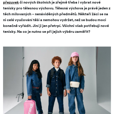
přezuvek
či nových školních je zřejmě třeba i vybrat nové
tenisky pro tělesnou výchovu. Tělesná výchova je právě jeden z
těch milovaných – nenáviděných předmětů. Někteří žáci se na
ni celé vyučování těší a nemohou vydržet, než se budou moci
konečně vyřádit. Jiní ji jen přetrpí. Všichni však potřebují nové
tenisky. Na co je nutno se při jejich výběru zaměřit?