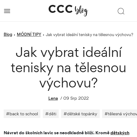
blog
MÓDNÍ TIPY
›
›
Jak vybrat ideální tenisky na tělesnou výchovu?
Jak vybrat ideální
tenisky na tělesnou
výchovu?
Lena
/
09 Srp 2022
#
back to school
#
děti
#
dětské topánky
#
tělesná výcho
Návrat do školních lavic se neodkladně blíží. Kromě
dětských