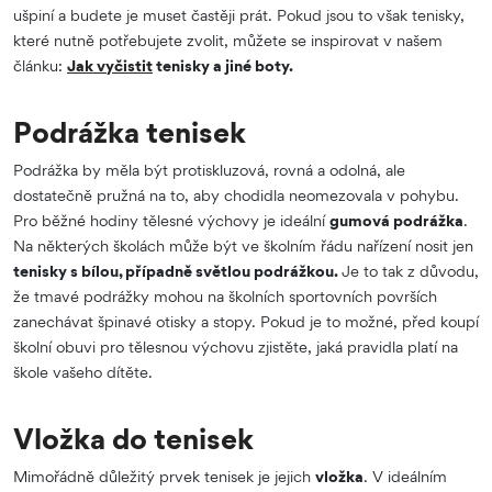
ušpiní a budete je muset častěji prát. Pokud jsou to však tenisky,
které nutně potřebujete zvolit, můžete se inspirovat v našem
článku:
Jak vyčistit
tenisky a jiné boty.
Podrážka tenisek
Podrážka by měla být protiskluzová, rovná a odolná, ale
dostatečně pružná na to, aby chodidla neomezovala v pohybu.
Pro běžné hodiny tělesné výchovy je ideální
gumová podrážka
.
Na některých školách může být ve školním řádu nařízení nosit jen
tenisky s bílou, případně světlou podrážkou.
Je to tak z důvodu,
že tmavé podrážky mohou na školních sportovních površích
zanechávat špinavé otisky a stopy. Pokud je to možné, před koupí
školní obuvi pro tělesnou výchovu zjistěte, jaká pravidla platí na
škole vašeho dítěte.
Vložka do tenisek
Mimořádně důležitý prvek tenisek je jejich
vložka
. V ideálním