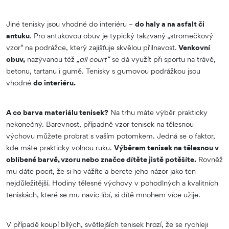
Jiné tenisky jsou vhodné do interiéru –
do haly a na asfalt či
antuku
. Pro antukovou obuv je typický takzvaný „stromečkový
vzor“ na podrážce, který zajišťuje skvělou přilnavost.
Venkovní
obuv,
nazývanou též
„all court“
se dá využít při sportu na trávě,
betonu, tartanu i gumě. Tenisky s gumovou podrážkou jsou
vhodné
do interiéru.
A co barva materiálu tenisek?
Na trhu máte výběr prakticky
nekonečný. Barevnost, případně vzor tenisek na tělesnou
výchovu můžete probrat s vaším potomkem. Jedná se o faktor,
kde máte prakticky volnou ruku.
Výběrem tenisek na tělesnou v
oblíbené barvě, vzoru nebo značce dítěte jistě potěšíte.
Rovněž
mu dáte pocit, že si ho vážíte a berete jeho názor jako ten
nejdůležitější. Hodiny tělesné výchovy v pohodlných a kvalitních
teniskách, které se mu navíc líbí, si dítě mnohem více užije.
V případě koupí bílých, světlejších tenisek hrozí, že se rychleji