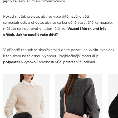
jejich zavazováním ani rozvazováním.
Pokud si však přejete, aby se vaše dítě naučilo větší
samostatnosti, a chcete, aby se už konečně vázat šňůrky naučilo,
můžete se inspirovat v našem článku:
Vázání šňůrek umí být
oříšek. Jak to naučit vaše děti?
V případě tenisek se tkaničkami si dejte pozor i na kvalitu tkaniček
k teniskám na tělesnou výchovu. Nejideálnější materiál je
polyester
s vysokou odolností vůči přetržení či odírání.