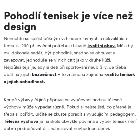
Pohodlí tenisek je více než
design
Nenechte se splést pěkným vzhledem levných a nekvalitních
tenisek. Dítě při cvičení potřebuje hlavně
kvalitní obuv.
Měla by
mu dokonale sedět, být pohodlná, snadno se obouvat a
zavazovat, jednoduše se v nich cítit jako v druhé kůži.
Nejdůležitější je, aby si děti při sportování neublížily. Je třeba
dbát na jejich
bezpečnost
– to znamená zejména
kvalitu tenisek
a jejich pohodlnost.
Koupě výbavy či jiná příprava na vyučovací hodinu tělesné
výchovy může vypadat různě. Pokud si nejste jisti, co přesně je
třeba si pořídit, určitě se zkuste poradit s vyučujícím pedagogem.
Tělesná výchova
je na škole obvykle povinná a výběr tenisek není
dobré podceňovat či ji nahrazovat nevhodnou obuví.