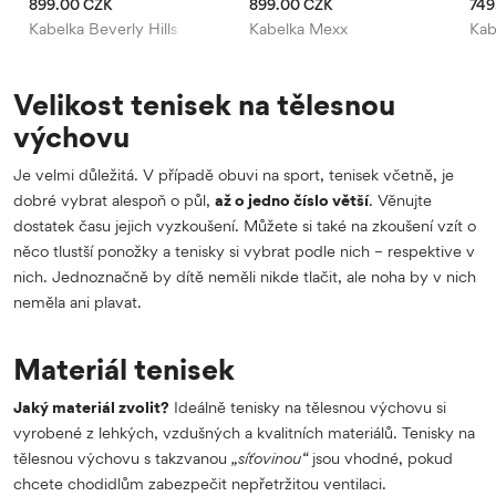
899.00 CZK
899.00 CZK
749
Kabelka Beverly Hills Polo Club
Kabelka Mexx
Kab
Velikost tenisek na tělesnou
výchovu
Je velmi důležitá. V případě obuvi na sport, tenisek včetně, je
dobré vybrat alespoň o půl,
až o jedno číslo větší
. Věnujte
dostatek času jejich vyzkoušení. Můžete si také na zkoušení vzít o
něco tlustší ponožky a tenisky si vybrat podle nich – respektive v
nich. Jednoznačně by dítě neměli nikde tlačit, ale noha by v nich
neměla ani plavat.
Materiál tenisek
Jaký materiál zvolit?
Ideálně tenisky na tělesnou výchovu si
vyrobené z lehkých, vzdušných a kvalitních materiálů. Tenisky na
tělesnou výchovu s takzvanou
„síťovinou“
jsou vhodné, pokud
chcete chodidlům zabezpečit nepřetržitou ventilaci.