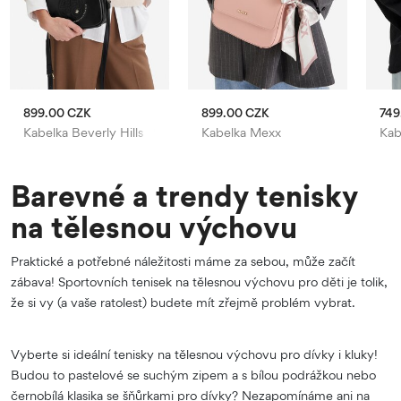
899.00 CZK
899.00 CZK
749
Kabelka Beverly Hills Polo Club
Kabelka Mexx
Kab
Barevné a trendy tenisky
na tělesnou výchovu
Praktické a potřebné náležitosti máme za sebou, může začít
zábava! Sportovních tenisek na tělesnou výchovu pro děti je tolik,
že si vy (a vaše ratolest) budete mít zřejmě problém vybrat.
Vyberte si ideální tenisky na tělesnou výchovu pro dívky i kluky!
Budou to pastelové se suchým zipem a s bílou podrážkou nebo
černobílá klasika se šňůrkami pro dívky? Nezapomínáme ani na