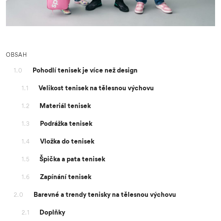
OBSAH
Pohodlí tenisek je více než design
1.0
Velikost tenisek na tělesnou výchovu
1.1
Materiál tenisek
1.2
Podrážka tenisek
1.3
Vložka do tenisek
1.4
Špička a pata tenisek
1.5
Zapínání tenisek
1.6
Barevné a trendy tenisky na tělesnou výchovu
2.0
Doplňky
2.1