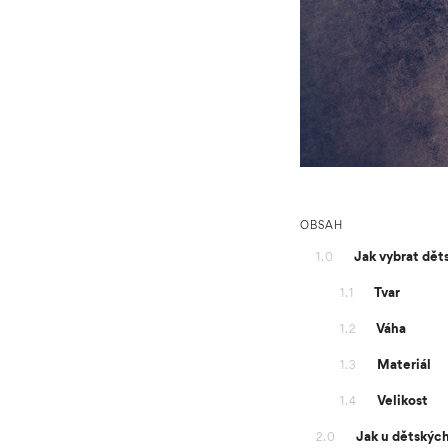
OBSAH
Jak vybrat dět
1.0
Tvar
1.1
Váha
1.2
Materiál
1.3
Velikost
1.4
Jak u dětských
2.0