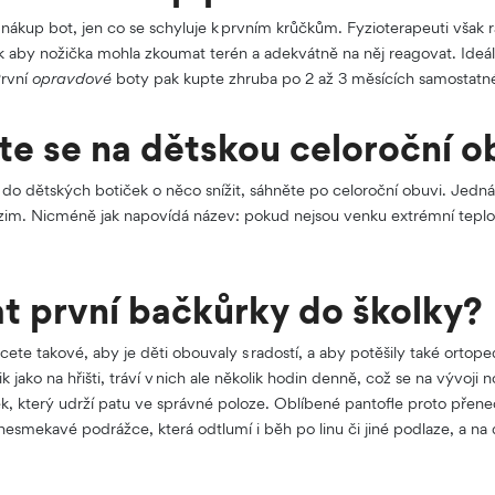
 nákup bot, jen co se schyluje k prvním krůčkům. Fyzioterapeuti však r
k aby nožička mohla zkoumat terén a adekvátně na něj reagovat. Ideáln
První
opravdové
boty pak kupte zhruba po 2 až 3 měsících samostatné
te se na dětskou celoroční o
 do dětských botiček o něco snížit, sáhněte po celoroční obuvi. Jedn
zim. Nicméně jak napovídá název: pokud nejsou venku extrémní teploty
t první bačkůrky do školky?
ete takové, aby je děti obouvaly s radostí, a aby potěšily také ortop
ik jako na hřišti, tráví v nich ale několik hodin denně, což se na vývoji
ek, který udrží patu ve správné poloze. Oblíbené pantofle proto př
 nesmekavé podrážce, která odtlumí i běh po linu či jiné podlaze, a na