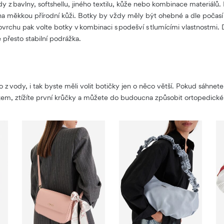
 z bavlny, softshellu, jiného textilu, kůže nebo kombinace materiálů.
t na měkkou přírodní kůži. Botky by vždy měly být ohebné a dle počas
vrchu pak volte botky v kombinaci s podešví s tlumícími vlastnostmi. D
 přesto stabilní podrážka.
ko z vody, i tak byste měli volit botičky jen o něco větší. Pokud sáhne
kem, ztížíte první krůčky a můžete do budoucna způsobit ortopedick