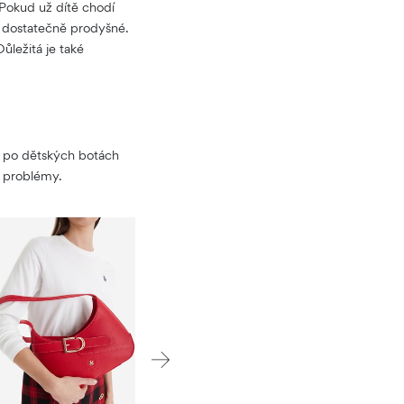
 Pokud už dítě chodí
í dostatečně prodyšné.
ůležitá je také
te po dětských botách
é problémy.