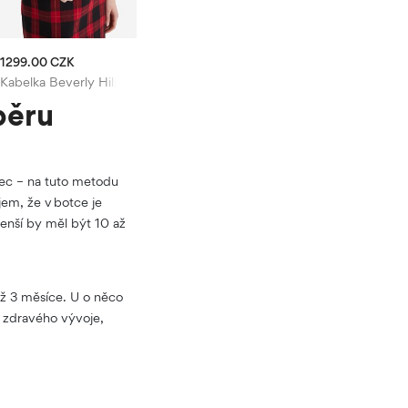
1299.00 CZK
Kabelka Beverly Hills Polo Club
běru
alec – na tuto metodu
jem, že v botce je
menší by měl být 10 až
až 3 měsíce. U o něco
o zdravého vývoje,