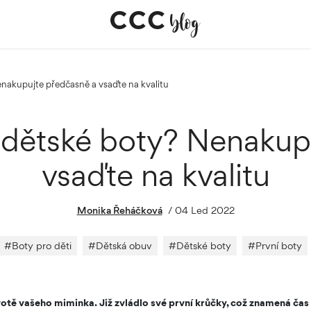
enakupujte předčasně a vsaďte na kvalitu
í dětské boty? Nenakup
vsaďte na kvalitu
Monika Řeháčková
/
04 Led 2022
#
Boty pro děti
#
Dětská obuv
#
Dětské boty
#
První boty
životě vašeho miminka. Již zvládlo své první krůčky, což znamená čas