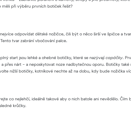
 měli při výběru prvních botiček řešit?
nejvíce odpovídat dětské nožičce, čili být o něco širší ve špičce a tv
 Tento tvar zabrání vbočování palce.
lný start jsou lehké a ohebné botičky, které se nazývají
capáčky
. Pr
 a přes nárt – a neposkytovat noze nadbytečnou oporu. Botičky také
lte nižší botičky, kotníkové nechte až na dobu, kdy bude nožička ví
ejte co nejlehčí, ideálně takové aby o nich batole ani nevědělo. Čím 
sledné krůčky.