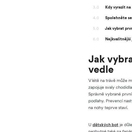
Kdy vyrazit na
3.0
Spolehněte se
4.0
Jak vybrat prv
5.0
Nejkvalitnější
6.0
Jak vybra
vedle
V létě na trávě může m
zapojuje svaly chodid
Správně vybrané první 
podlahy. Prevencí nast
na nohy teprve staví.
U
dětských bot
je důle
nezbytné také na ťapán