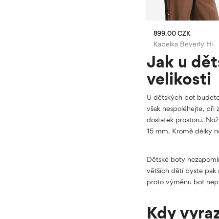
ZK
999.00 CZK
899.00 CZK
erly Hills Polo Club
Sportovní obuv adidas
Kabelka Beverly Hill
Jak u dět
velikosti
U dětských bot budete 
však nespoléhejte, při 
dostatek prostoru. Nož
15 mm. Kromě délky nož
Dětské boty nezapomíne
větších dětí byste pak
proto výměnu bot nep
Kdy vyraz