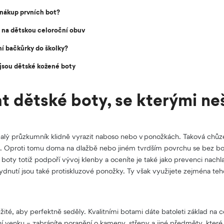
 nákup prvních bot?
 na dětskou celoroční obuv
ní bačkůrky do školky?
 jsou dětské kožené boty
t dětské boty, se kterými ne
alý průzkumník klidně vyrazit naboso nebo v ponožkách. Taková chůze
la. Oproti tomu doma na dlažbě nebo jiném tvrdším povrchu se bez bo
boty totiž podpoří vývoj klenby a oceníte je také jako prevenci nach
ydnutí jsou také protiskluzové ponožky. Ty však využijete zejména te
žité, aby perfektně seděly. Kvalitními botami dáte batoleti základ na c
í venku – zabráníte poranění o kameny, střepy a jiné předměty, kter