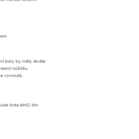
arem
vní boty by měly skvěle
 nesmí nožičku
ce vyvinutá.
bude bota lehčí, tím