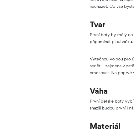
nacházet. Co vše byste
Tvar
První boty by měly co 
připomínat ploutvičku.
Výtečnou volbou pro úp
sedět – zejména v patě
omezovat. Na poprvé vo
Váha
První dětské boty vybír
snazší budou první i ná
Materiál