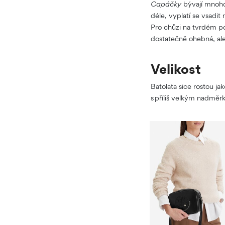
Capáčky
bývají mnohdy
déle, vyplatí se vsadi
Pro chůzi na tvrdém po
dostatečně ohebná, ale
Velikost
Batolata sice rostou ja
s příliš velkým nadměr