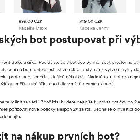
899.00 CZK
749.00 CZK
s Polo Club
Kabelka Mexx
Kabelka Jenny
ských bot postupovat při vý
řešit délku a šířku. Povídá se, že v botičce by měl zbýt prostor na p
zatlačení na botu batole instinktivně skrčí prsty, čímž vytvoří mylný do
ičku proto raději změřte, ideálně několikrát. Nadměrek u bot pro nej
ičky změřte také šířku chodidla v místě prstních kloubů.
jte měnit za větší. Zpočátku budete nejspíše kupovat botičky co 2 
 měli pořizovat nové botičky alespoň 2× za rok. Jedná se o investici d
odceňujte.
it na nákup prvních bot?