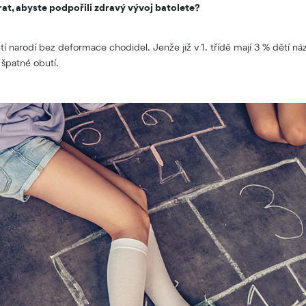
rat, abyste podpořili zdravý vývoj batolete?
ětí narodí bez deformace chodidel. Jenže již v 1. třídě mají 3 % dětí ná
ě špatné obutí.