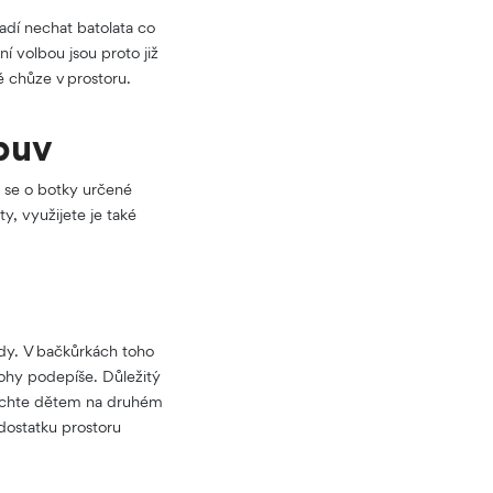
adí nechat batolata co
í volbou jsou proto již
 chůze v prostoru.
buv
á se o botky určené
, využijete je také
edy. V bačkůrkách toho
 nohy podepíše. Důležitý
enechte dětem na druhém
 dostatku prostoru