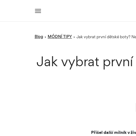
blog
MÓDNÍ TIPY
›
›
Jak vybrat první dětské boty? N
Jak vybrat prvn
Přišel další milník v 