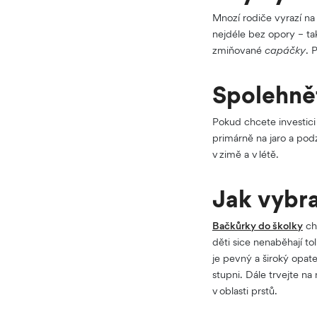
Mnozí rodiče vyrazí na
nejdéle bez opory – ta
zmiňované
capáčky
. 
Spolehně
Pokud chcete investici
primárně na jaro a pod
v zimě a v létě.
Jak vybra
Bačkůrky do školky
chc
děti sice nenaběhají tol
je pevný a široký opat
stupni. Dále trvejte na
v oblasti prstů.