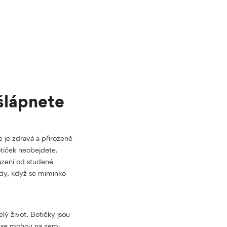
šlápnete
 je zdravá a přirozeně
tiček neobejdete.
lazení od studené
hdy, když se miminko
elý život. Botičky jsou
é se mohou na zemi