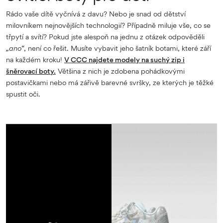
Rádo vaše dítě vyčnívá z davu? Nebo je snad od dětství
milovníkem nejnovějších technologií? Případně miluje vše, co se
třpytí a svítí? Pokud jste alespoň na jednu z otázek odpověděli
„ano“
, není co řešit. Musíte vybavit jeho šatník botami, které září
na každém kroku!
V CCC najdete modely na suchý zip i
šněrovací boty.
Většina z nich je zdobena pohádkovými
postavičkami nebo má zářivě barevné svršky, ze kterých je těžké
spustit oči.