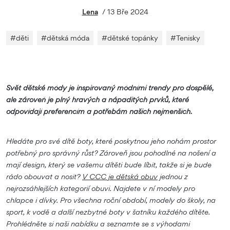
Lena
/
13 Bře 2024
#
děti
#
dětská móda
#
dětské topánky
#
Tenisky
Svět dětské módy je inspirovaný módními trendy pro dospělé,
ale zároveň je plný hravých a nápaditých prvků, které
odpovídají preferencím a potřebám našich nejmenších.
Hledáte pro své dítě boty, které poskytnou jeho nohám prostor
potřebný pro správný růst? Zároveň jsou pohodlné na nošení a
mají design, který se vašemu dítěti bude líbit, takže si je bude
rádo obouvat a nosit?
V CCC je dětská obuv
jednou z
nejrozsáhlejších kategorií obuvi. Najdete v ní modely pro
chlapce i dívky. Pro všechna roční období, modely do školy, na
sport, k vodě a další nezbytné boty v šatníku každého dítěte.
Prohlédněte si naši nabídku a seznamte se s výhodami