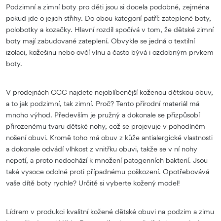
Podzimní a zimní boty pro děti jsou si docela podobné, zejména
pokud jde o jejich střihy. Do obou kategorií patří: zateplené boty,
polobotky a kozačky. Hlavní rozdíl spočívá v tom, že dětské zimní
boty mají zabudované zateplení. Obvykle se jedná o textilní
izolaci, kožešinu nebo ovčí vlnu a často bývá i ozdobným prvkem
boty.
V prodejnách CCC najdete nejoblíbenější koženou dětskou obuv,
a to jak podzimní, tak zimní. Proč? Tento přírodní materiál má
mnoho výhod. Především je pružný a dokonale se přizpůsobí
přirozenému tvaru dětské nohy, což se projevuje v pohodlném
nošení obuvi. Kromě toho má obuv z kůže antialergické vlastnosti
a dokonale odvádí vlhkost z vnitřku obuvi, takže se v ní nohy
nepotí, a proto nedochází k množení patogenních bakterií. Jsou
také vysoce odolné proti případnému poškození. Opotřebovává
vaše dítě boty rychle? Určitě si vyberte kožený model!
Lídrem v produkci kvalitní kožené dětské obuvi na podzim a zimu