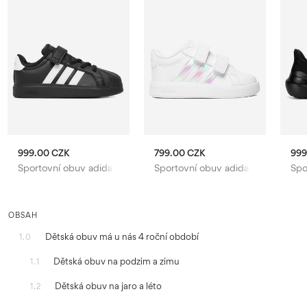
999.00 CZK
799.00 CZK
999
Sportovní obuv adidas
Sportovní obuv adidas
Spo
OBSAH
Dětská obuv má u nás 4 roční období
1.0
Dětská obuv na podzim a zimu
1.1
Dětská obuv na jaro a léto
1.2