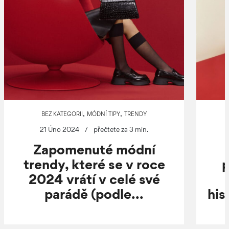
,
,
BEZ KATEGORII
MÓDNÍ TIPY
TRENDY
21 Úno 2024
/
přečtete za 3 min.
Zapomenuté módní
trendy, které se v roce
p
2024 vrátí v celé své
parádě (podle...
his