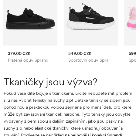
379.00 CZK
549.00 CZK
599
Plátěná obuv Sprandi
Sportovní obuv Sprandi
Spo
Tkaničky jsou výzva?
Pokud vaše dítě bojuje s tkaničkami, určitě nebudete mít problém
si u nás vybrat tenisky na suchý zip! Dětské tenisky se zipem jsou
pohodlnou a praktickou volbou zejména pro menší děti, pro které
může být zavazování tkaniček náročné. Tyto tenisky jsou obvykle
vybaveny zipem spolu s dalším zapínáním, jako jsou pásky na
suchý zip nebo elastické tkaničky, které usnadňují obouvání a
zouvání. Podívejte se například
na nejnovější kolekci Sprandi!