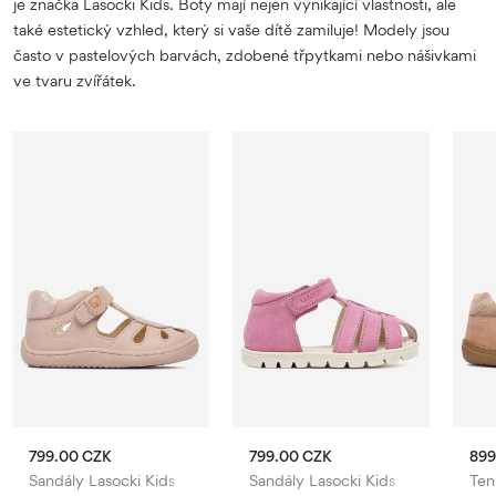
je značka Lasocki Kids. Boty mají nejen vynikající vlastnosti, ale
také estetický vzhled, který si vaše dítě zamiluje! Modely jsou
často v pastelových barvách, zdobené třpytkami nebo nášivkami
ve tvaru zvířátek.
799.00 CZK
799.00 CZK
899
Sandály Lasocki Kids
Sandály Lasocki Kids
Ten