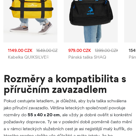
1149.00 CZK
1649.00 CZK
979.00 CZK
1399.00 CZK
154
Kabelka QUIKSILVER
Pánská taška SHAQ
Pán
Rozměry a kompatibilita s
příručním zavazadlem
Pokud cestujete letadlem, je důležité, aby byla taška schválena
jako příruční zavazadlo. Většina leteckých společností povoluje
rozměry do
55 x 40 x 20 cm
, ale vždy je dobré ověřit si konkrétní
požadavky dopravce. Ty se v poslední době poměrně často mění
a v rámci leteckých služebních cest je asi nejjistější malý kufřík, do
kterého snadno uložíte vše důležité a máte jistotu, že ho