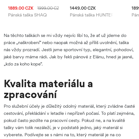
1889.00 CZK
1999.00 CZK
1449.00 CZK
189
Pánská taška SHAQ
Pánská taška HUNTER
Pán
Na těchto taškách se mi vždy nejvíc líbí to, že ať už jdeme do
práce „naškrobení“ nebo naopak možná až příliš uvolnění, taška
nás vždy prozradí. Jestli jsme sportovní typ, elegantní, pohodoví,
jaké barvy máme rádi. Jak by řekli pánové z Elánu, hned je jasné,
„kdo za koho kope“.
Kvalita materiálu a
zpracování
Pro služební účely je důležitý odolný materiál, který zvládne časté
cestování, překládání v letadle i nepřízeň počasí. To platí zejména,
pokud často jezdíte na pracovní cesty. Pokud ne, a na kvalitě
tašky vám tolik nezáleží, je v podstatě jedno, jaký materiál si
vyberete. Podívejte se s námi na to, který materiál je na co