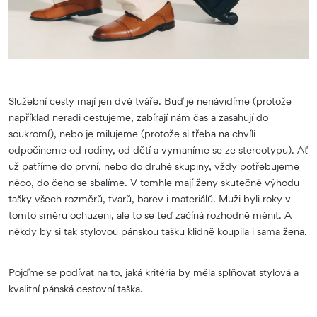
Služební cesty mají jen dvě tváře. Buď je nenávidíme (protože
například neradi cestujeme, zabírají nám čas a zasahují do
soukromí), nebo je milujeme (protože si třeba na chvíli
odpočineme od rodiny, od dětí a vymaníme se ze stereotypu). Ať
už patříme do první, nebo do druhé skupiny, vždy potřebujeme
něco, do čeho se sbalíme. V tomhle mají ženy skutečně výhodu –
tašky všech rozměrů, tvarů, barev i materiálů. Muži byli roky v
tomto směru ochuzeni, ale to se teď začíná rozhodně měnit. A
někdy by si tak stylovou pánskou tašku klidně koupila i sama žena.
Pojďme se podívat na to, jaká kritéria by měla splňovat stylová a
kvalitní pánská cestovní taška.