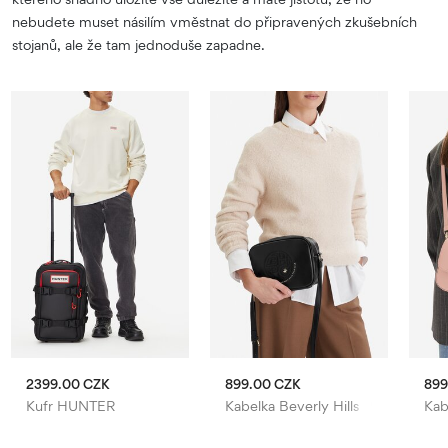
nebudete muset násilím vměstnat do připravených zkušebních
stojanů, ale že tam jednoduše zapadne.
2399.00 CZK
899.00 CZK
899
Kufr HUNTER
Kabelka Beverly Hills Polo Club
Kab