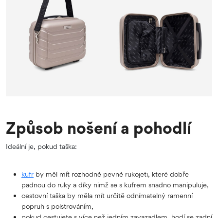
Způsob nošení a pohodlí
Ideální je, pokud taška:
kufr
by měl mít rozhodně pevné rukojeti, které dobře
padnou do ruky a díky nimž se s kufrem snadno manipuluje,
cestovní taška by měla mít určitě odnímatelný ramenní
popruh s polstrováním,
pokud cestujete s více než jedním zavazadlem, hodí se zadní