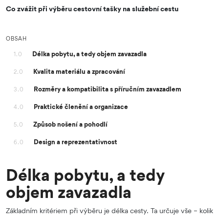
Co zvážit při výběru cestovní tašky na služební cestu
OBSAH
Délka pobytu, a tedy objem zavazadla
1.0
Kvalita materiálu a zpracování
2.0
Rozměry a kompatibilita s příručním zavazadlem
3.0
Praktické členění a organizace
4.0
Způsob nošení a pohodlí
5.0
Design a reprezentativnost
6.0
Délka pobytu, a tedy
objem zavazadla
Základním kritériem při výběru je délka cesty. Ta určuje vše – kolik