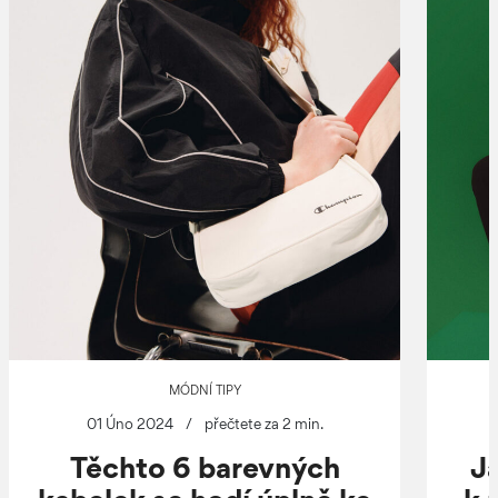
MÓDNÍ TIPY
01 Úno 2024
/
přečtete za 2 min.
Těchto 6 barevných
J