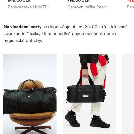
949.00 CZK
799.00 CZK
141
Pánská taška HUNTER
Cestovní taška Reebok
Pán
Na vícedenní cesty
se doporučuje objem 35–50 litrů – takzvaná
„weekender“ taška, která pohodlně pojme oblečení, obuv i
hygienické potřeby.