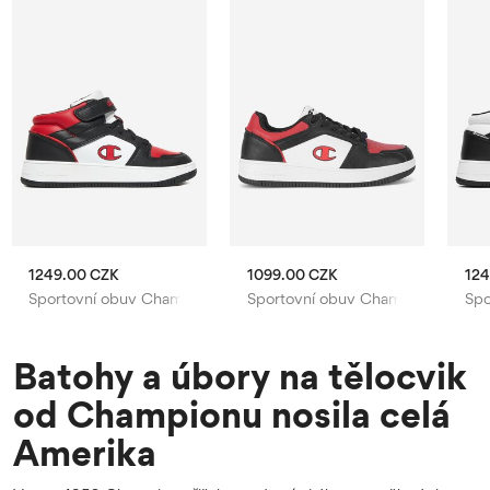
1249.00 CZK
1099.00 CZK
124
Sportovní obuv Champion
Sportovní obuv Champion
Spo
Batohy a úbory na tělocvik
od Championu nosila celá
Amerika