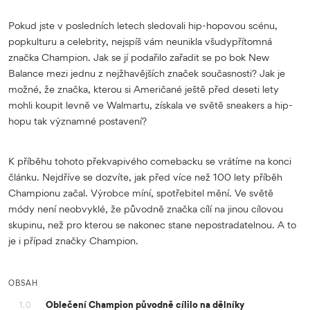
Pokud jste v posledních letech sledovali hip-hopovou scénu,
popkulturu a celebrity, nejspíš vám neunikla všudypřítomná
značka Champion. Jak se jí podařilo zařadit se po bok New
Balance mezi jednu z nejžhavějších značek současnosti? Jak je
možné, že značka, kterou si Američané ještě před deseti lety
mohli koupit levně ve Walmartu, získala ve světě sneakers a hip-
hopu tak významné postavení?
K příběhu tohoto překvapivého comebacku se vrátíme na konci
článku. Nejdříve se dozvíte, jak před více než 100 lety příběh
Championu začal. Výrobce míní, spotřebitel mění. Ve světě
módy není neobvyklé, že původně značka cílí na jinou cílovou
skupinu, než pro kterou se nakonec stane nepostradatelnou. A to
je i případ značky Champion.
OBSAH
Oblečení Champion původně cílilo na dělníky
1.0