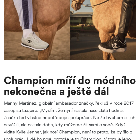
Champion míří do módního
nekonečna a ještě dál
Manny Martinez, globální ambasador značky, řekl už v roce 2017
časopisu Esquire: „Myslím, že nyní nastala naše zlatá hodina.
Značka teď vlastně nepotřebuje spolupráce. Ne že bychom si jich
nevážili, ale nastala doba, kdy můžeme žít sami o sobě. Když
vidíte Kylie Jenner, jak nosí Champion, není to proto, že by šlo o
spolupráci. Lidé ho nosí, protože je to Champion. V tom je jeho