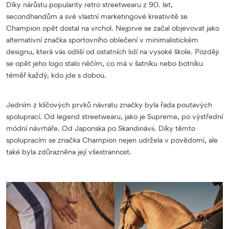
Díky nárůstu popularity retro streetwearu z 90. let,
secondhandům a své vlastní marketingové kreativitě se
Champion opět dostal na vrchol. Nejprve se začal objevovat jako
alternativní značka sportovního oblečení v minimalistickém
designu, která vás odliší od ostatních lidí na vysoké škole. Později
se opět jeho logo stalo něčím, co má v šatníku nebo botníku
téměř každý, kdo jde s dobou.
Jedním z klíčových prvků návratu značky byla řada poutavých
spoluprací. Od legend streetwearu, jako je Supreme, po výstřední
módní návrháře. Od Japonska po Skandinávii. Díky těmto
spolupracím se značka Champion nejen udržela v povědomí, ale
také byla zdůrazněna její všestrannost.