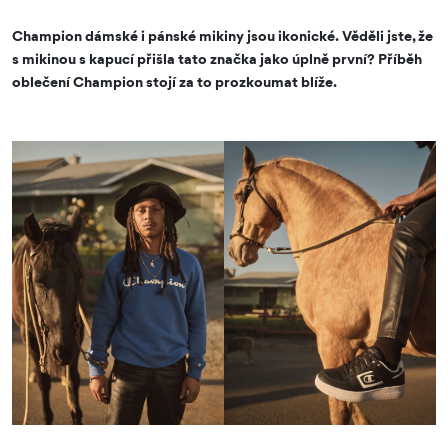
Champion dámské i pánské mikiny jsou ikonické. Věděli jste, že
s mikinou s kapucí přišla tato značka jako úplně první? Příběh
oblečení Champion stojí za to prozkoumat blíže.