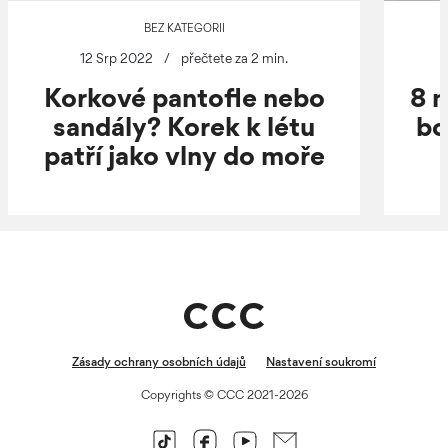
BEZ KATEGORII
12 Srp 2022
/
přečtete za 2 min.
Korkové pantofle nebo
8 n
sandály? Korek k létu
bo
patří jako vlny do moře
Zásady ochrany osobních údajů
Nastavení soukromí
Copyrights © CCC 2021-2026