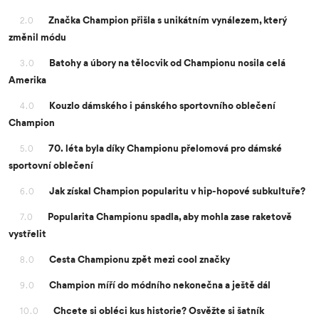
Značka Champion přišla s unikátním vynálezem, který
2.0
změnil módu
Batohy a úbory na tělocvik od Championu nosila celá
3.0
Amerika
Kouzlo dámského i pánského sportovního oblečení
4.0
Champion
70. léta byla díky Championu přelomová pro dámské
5.0
sportovní oblečení
Jak získal Champion popularitu v hip-hopové subkultuře?
6.0
Popularita Championu spadla, aby mohla zase raketově
7.0
vystřelit
Cesta Championu zpět mezi cool značky
8.0
Champion míří do módního nekonečna a ještě dál
9.0
Chcete si obléci kus historie? Osvěžte si šatník
10.0