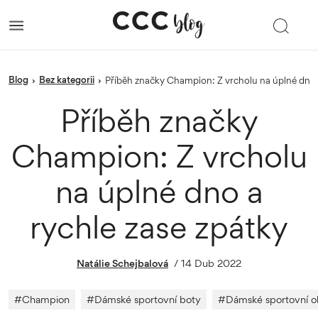
blog
Bez kategorii
›
›
Příběh značky Champion: Z vrcholu na úplné dno 
Příběh značky
Champion: Z vrcholu
na úplné dno a
rychle zase zpátky
Natálie Schejbalová
/
14 Dub 2022
#
Champion
#
Dámské sportovní boty
#
Dámské sportovní o