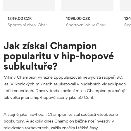
1249.00 CZK
1099.00 CZK
124
Sportovní obuv Champion
Sportovní obuv Champion
Spo
Jak získal Champion
popularitu v hip-hopové
subkultuře?
Mikiny Champion výrazně zpopularizovali newyorští rappeři 90.
let. V ikonických mikinách se ukazovali v hudebních videoklipech
i při koncertech. Dnes v tradici nošení mikin Champion pokračují
tak velká jména hip-hopové scény jako 50 Cent.
A stejně jako hip-hop, i Champion se stal součástí všeobecné
popkultury. A ačkoliv dnes Champion běžně nosí hvězdy v
televizních rozhovorech, zažila značka i těžké časy.