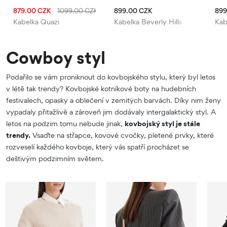
879.00 CZK
1099.00 CZK
899.00 CZK
899
Kabelka Quazi
Kabelka Beverly Hills Polo Club
Kab
Cowboy styl
Podařilo se vám proniknout do kovbojského stylu, který byl letos
v létě tak trendy? Kovbojské kotníkové boty na hudebních
festivalech, opasky a oblečení v zemitých barvách. Díky nim ženy
vypadaly přitažlivě a zároveň jim dodávaly intergalaktický styl. A
letos na podzim tomu nebude jinak,
kovbojský styl je stále
trendy.
Vsaďte na střapce, kovové cvočky, pletené prvky, které
rozveselí každého kovboje, který vás spatří procházet se
deštivým podzimním světem.