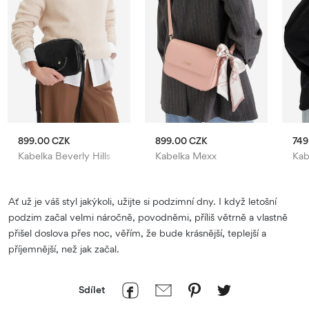
899.00 CZK
899.00 CZK
749
Kabelka Beverly Hills Polo Club
Kabelka Mexx
Kab
Ať už je váš styl jakýkoli, užijte si podzimní dny. I když letošní
podzim začal velmi náročně, povodněmi, příliš větrně a vlastně
přišel doslova přes noc, věřím, že bude krásnější, teplejší a
příjemnější, než jak začal.
Sdílet