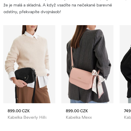
že je malá a skladná. A když vsadíte na nečekané barevné
odstíny, překvapíte dvojnásob!
899.00 CZK
899.00 CZK
749
Kabelka Beverly Hills Polo Club
Kabelka Mexx
Kab