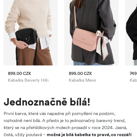
899.00 CZK
899.00 CZK
749
Kabelka Beverly Hills Polo Club
Kabelka Mexx
Kab
Jednoznačně bílá!
První barva, která vás napadne při pomyšlení na podzim,
rozhodně není bílá. A přesto je to jednoznačný barevný trend,
který se na přehlídkových molech prosadil v roce 2024. Jasná,
čistá, vždy poutavá –
možná je bílá kabelka to pravé, co rozzáří