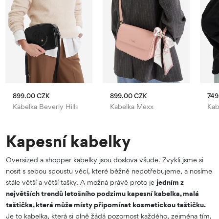
899.00 CZK
899.00 CZK
749
Kabelka Beverly Hills Polo Club
Kabelka Mexx
Kab
Kapesní kabelky
Oversized a shopper kabelky jsou doslova všude. Zvykli jsme si
nosit s sebou spoustu věcí, které běžně nepotřebujeme, a nosíme
stále větší a větší tašky. A možná právě proto je
jedním z
největších trendů letošního podzimu kapesní kabelka, malá
taštička, která může místy připomínat kosmetickou taštičku.
Je to kabelka, která si plně žádá pozornost každého, zejména tím,