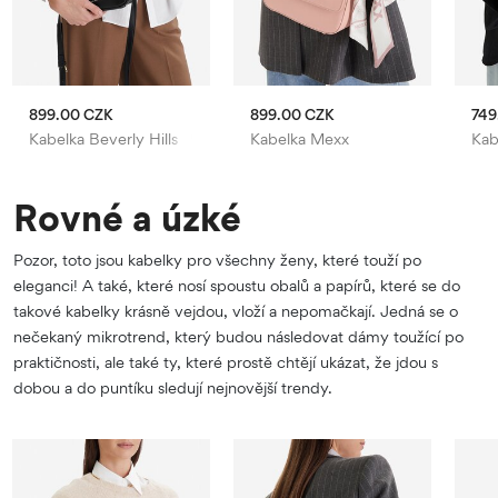
899.00 CZK
899.00 CZK
749
Kabelka Beverly Hills Polo Club
Kabelka Mexx
Kab
Rovné a úzké
Pozor, toto jsou kabelky pro všechny ženy, které touží po
eleganci! A také, které nosí spoustu obalů a papírů, které se do
takové kabelky krásně vejdou, vloží a nepomačkají. Jedná se o
nečekaný mikrotrend, který budou následovat dámy toužící po
praktičnosti, ale také ty, které prostě chtějí ukázat, že jdou s
dobou a do puntíku sledují nejnovější trendy.