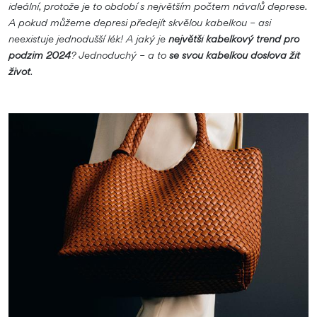
ideální, protože je to období s největším počtem návalů deprese.
A pokud můžeme depresi předejít skvělou kabelkou – asi
neexistuje jednodušší lék! A jaký je
největší kabelkový trend pro
podzim 2024
? Jednoduchý – a to
se svou kabelkou doslova žít
život
.