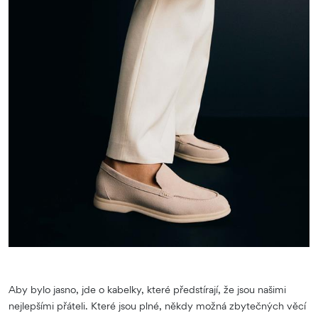
Aby bylo jasno, jde o kabelky, které předstírají, že jsou našimi
nejlepšími přáteli. Které jsou plné, někdy možná zbytečných věcí