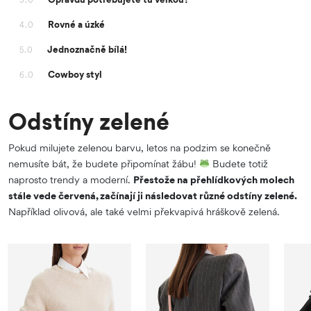
Rovné a úzké
4.0
Jednoznačně bílá!
5.0
Cowboy styl
6.0
Odstíny zelené
Pokud milujete zelenou barvu, letos na podzim se konečně
nemusíte bát, že budete připomínat žábu!
Budete totiž
naprosto trendy a moderní.
Přestože na přehlídkových molech
stále vede červená, začínají ji následovat různé odstíny zelené.
Například olivová, ale také velmi překvapivá hráškově zelená.