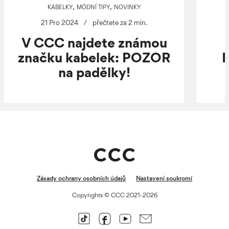
,
,
KABELKY
MÓDNÍ TIPY
NOVINKY
21 Pro 2024
/
přečtete za 2 min.
V CCC najdete známou
značku kabelek: POZOR
N
na padělky!
Zásady ochrany osobních údajů
Nastavení soukromí
Copyrights © CCC 2021-2026