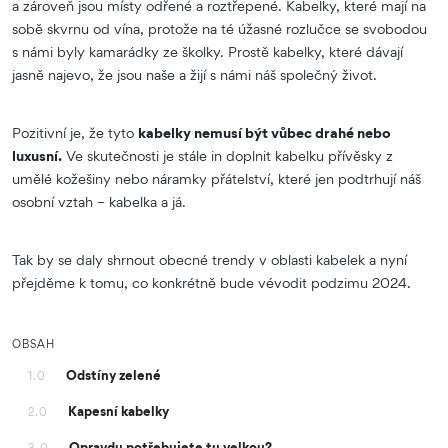
a zároveň jsou místy odřené a roztřepené. Kabelky, které mají na
sobě skvrnu od vína, protože na té úžasné rozlučce se svobodou
s námi byly kamarádky ze školky. Prostě kabelky, které dávají
jasně najevo, že jsou naše a žijí s námi náš společný život.
Pozitivní je, že tyto
kabelky nemusí být vůbec drahé nebo
luxusní.
Ve skutečnosti je stále in doplnit kabelku přívěsky z
umělé kožešiny nebo náramky přátelství, které jen podtrhují náš
osobní vztah – kabelka a já.
Tak by se daly shrnout obecné trendy v oblasti kabelek a nyní
přejděme k tomu, co konkrétně bude vévodit podzimu 2024.
OBSAH
Odstíny zelené
1.0
Kapesní kabelky
2.0
Opravdu potřebujete tu velkou?
3.0