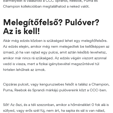
Bármelyiket is választod a CCC Sprandi, Reebok, Puma és
Champion kollekcióiban megtalálhatod a neked valót.
Melegítőfelső? Pulóver?
Az is kell!
Akár még edzés közben is szükséged lehet egy melegítőfelsőre.
Az edzés elején, amikor még nem melegedtek be kellőképpen az
izmaid, jó ha van rajtad egy pulcsi, amit aztán később levehetsz,
amikor már nincs rá szükséged. Az edzés végén viszont azonnal
vedd is vissza, mert a fizikai igénybevétel megszűntével túl
hirtelen lehűlnek az izmok.
Cipzáras pulcsit, vagy kenguruzsebes felsőt is találsz a Champion,
Puma, Reebok és Sprandi márkájú pulóvereink közt a CCC-ben.
Sőt! Az őszi, és a téli szezonban, amikor a hőmérséklet 0 fok alá is
süllyed, vagy erős szél fúj, nem árt, ha sapka és sál is van nálad,