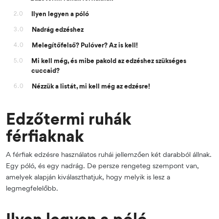
Ilyen legyen a póló
2.0
Nadrág edzéshez
3.0
Melegítőfelső? Pulóver? Az is kell!
4.0
Mi kell még, és mibe pakold az edzéshez szükséges
5.0
cuccaid?
Nézzük a listát, mi kell még az edzésre!
6.0
Edzőtermi ruhák
férfiaknak
A férfiak edzésre használatos ruhái jellemzően két darabból állnak.
Egy póló, és egy nadrág. De persze rengeteg szempont van,
amelyek alapján kiválaszthatjuk, hogy melyik is lesz a
legmegfelelőbb.
Ilyen legyen a póló