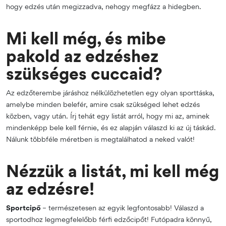
hogy edzés után megizzadva, nehogy megfázz a hidegben.
Mi kell még, és mibe
pakold az edzéshez
szükséges cuccaid?
Az edzőterembe járáshoz nélkülözhetetlen egy olyan sporttáska,
amelybe minden belefér, amire csak szükséged lehet edzés
közben, vagy után. Írj tehát egy listát arról, hogy mi az, aminek
mindenképp bele kell férnie, és ez alapján válaszd ki az új táskád.
Nálunk többféle méretben is megtalálhatod a neked valót!
Nézzük a listát, mi kell még
az edzésre!
Sportcipő
– természetesen az egyik legfontosabb! Válaszd a
sportodhoz legmegfelelőbb férfi edzőcipőt! Futópadra könnyű,