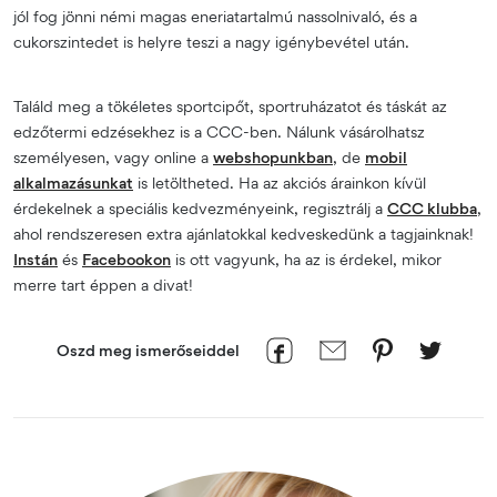
jól fog jönni némi magas eneriatartalmú nassolnivaló, és a
cukorszintedet is helyre teszi a nagy igénybevétel után.
Találd meg a tökéletes sportcipőt, sportruházatot és táskát az
edzőtermi edzésekhez is a CCC-ben. Nálunk vásárolhatsz
személyesen, vagy online a
webshopunkban
, de
mobil
alkalmazásunkat
is letöltheted. Ha az akciós árainkon kívül
érdekelnek a speciális kedvezményeink, regisztrálj a
CCC klubba
,
ahol rendszeresen extra ajánlatokkal kedveskedünk a tagjainknak!
Instán
és
Facebookon
is ott vagyunk, ha az is érdekel, mikor
merre tart éppen a divat!
Oszd meg ismerőseiddel