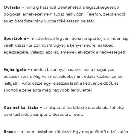
Övtáska
– mindig hasznos! Beleteheted a legszükségesebb
dolgokat, amelyeket nem tudsz nélkülözni. Telefon, zsebkendők
és az öltözőszekrény kulcsa tökéletesen belefér.
Sportzokni
– mindenképp legyen! Soha ne sportolj a mindennap
viselt klasszikus zokniban! Ügyelj a kényelmedre, és lábad
egészségére, válaszd azokat, amelyek elvezetik a nedvességet!
Fejhallgató
– minden bizonnyal hasznos lesz a magányos
edzések során. Alig van motiválóbb, mint edzés közben zenét
hallgatni. Állíts össze egy lejátszási listát a kedvenceidből, és
sportolj a zene adta még nagyobb lendülettel!
Kozmetikai táska
– az alapvető tisztálkodó szereknek. Tehetsz
bele tusfürdőt, sampont, dezodort, fésűt.
Snack
– minden táskában kötelező! Egy megerőltető edzés után