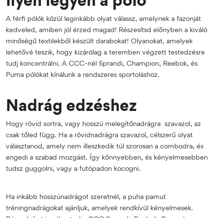
A férfi pólók közül leginkább olyat válassz, amelynek a fazonját
kedveled, amiben jól érzed magad! Részesítsd előnyben a kiváló
minőségű textilekből készült darabokat! Olyanokat, amelyek
lehetővé teszik, hogy kizárólag a teremben végzett testedzésre
tudj koncentrálni. A CCC-nél Sprandi, Champion, Reebok, és
Puma pólókat kínálunk a rendszeres sportoláshoz.
Nadrág edzéshez
Hogy rövid sortra, vagy hosszú melegítőnadrágra szavazol, az
csak tőled függ. Ha a rövidnadrágra szavazol, célszerű olyat
választanod, amely nem illeszkedik túl szorosan a combodra, és
engedi a szabad mozgást. Így könnyebben, és kényelmesebben
tudsz guggolni, vagy a futópadon kocogni.
Ha inkább hosszúnadrágot szeretnél, a puha pamut
tréningnadrágokat ajánljuk, amelyek rendkívül kényelmesek.