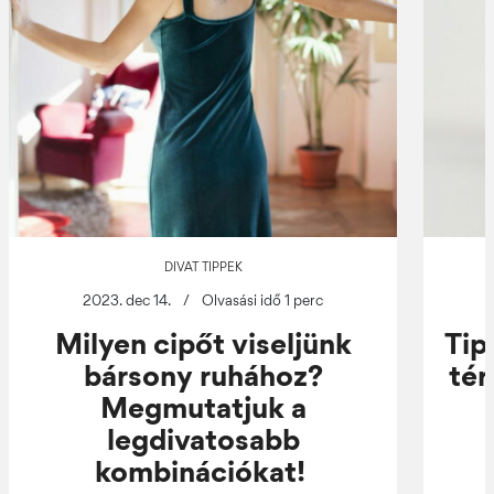
DIVAT TIPPEK
2023. dec 14.
/
Olvasási idő 1 perc
Milyen cipőt viseljünk
Tip
bársony ruhához?
tér
Megmutatjuk a
legdivatosabb
kombinációkat!