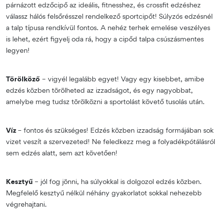
párnázott edzőcipő az ideális, fitnesshez, és crossfit edzéshez
válassz hálós felsőrésszel rendelkező sportcipőt! Súlyzós edzésnél
a talp típusa rendkívül fontos. A nehéz terhek emelése veszélyes
is lehet, ezért figyelj oda rá, hogy a cipőd talpa csúszásmentes
legyen!
Törölköző
– vigyél legalább egyet! Vagy egy kisebbet, amibe
edzés közben törölheted az izzadságot, és egy nagyobbat,
amelybe meg tudsz törölközni a sportolást követő tusolás után.
Víz
– fontos és szükséges! Edzés közben izzadság formájában sok
vizet veszít a szervezeted! Ne feledkezz meg a folyadékpótálásról
sem edzés alatt, sem azt követően!
Kesztyű
– jól fog jönni, ha súlyokkal is dolgozol edzés közben.
Megfelelő kesztyű nélkül néhány gyakorlatot sokkal nehezebb
végrehajtani.