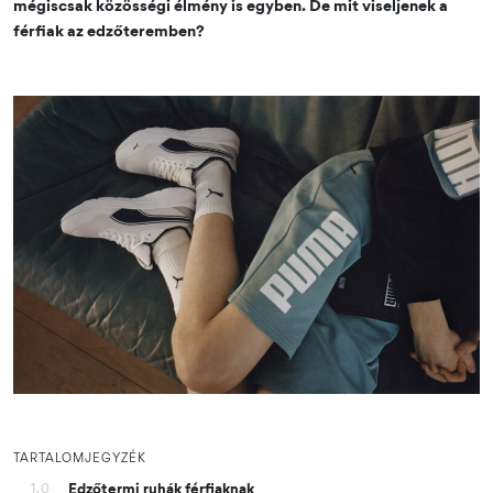
mégiscsak közösségi élmény is egyben. De mit viseljenek a
férfiak az edzőteremben?
TARTALOMJEGYZÉK
Edzőtermi ruhák férfiaknak
1.0