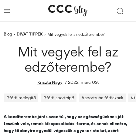
blog
DIVAT TIPPEK
›
›
Mit vegyek fel az edzőterembe?
Mit vegyek fel az
edzőterembe?
Kriszta Nagy
/
2022. márc 09.
#
férfi melegítő
#
férfi sportcipő
#
sportruha férfiaknak
#
t
A konditerembe járás azon túl, hogy az egészségünknek jót
teszünk vele, remek kikapcsolódási forma, és annak ellenére,
hogy többnyire egyedül végezzük a gyakorlatokat, azért