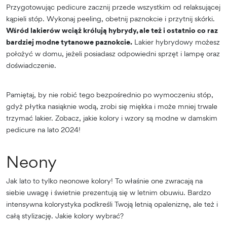
Przygotowując pedicure zacznij przede wszystkim od relaksującej
kąpieli stóp. Wykonaj peeling, obetnij paznokcie i przytnij skórki.
Wśród lakierów wciąż królują hybrydy, ale też i ostatnio co raz
bardziej modne tytanowe paznokcie.
Lakier hybrydowy możesz
położyć w domu, jeżeli posiadasz odpowiedni sprzęt i lampę oraz
doświadczenie.
Pamiętaj, by nie robić tego bezpośrednio po wymoczeniu stóp,
gdyż płytka nasiąknie wodą, zrobi się miękka i może mniej trwale
trzymać lakier. Zobacz, jakie kolory i wzory są modne w damskim
pedicure na lato 2024!
Neony
Jak lato to tylko neonowe kolory! To właśnie one zwracają na
siebie uwagę i świetnie prezentują się w letnim obuwiu. Bardzo
intensywna kolorystyka podkreśli Twoją letnią opaleniznę, ale też i
całą stylizację. Jakie kolory wybrać?