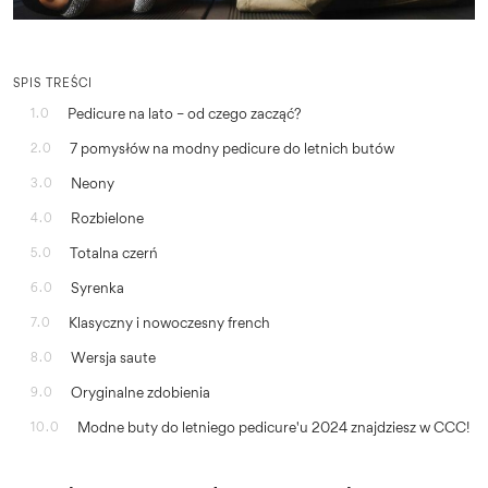
SPIS TREŚCI
Pedicure na lato – od czego zacząć?
1.0
7 pomysłów na modny pedicure do letnich butów
2.0
Neony
3.0
Rozbielone
4.0
Totalna czerń
5.0
Syrenka
6.0
Klasyczny i nowoczesny french
7.0
Wersja saute
8.0
Oryginalne zdobienia
9.0
Modne buty do letniego pedicure'u 2024 znajdziesz w CCC!
10.0