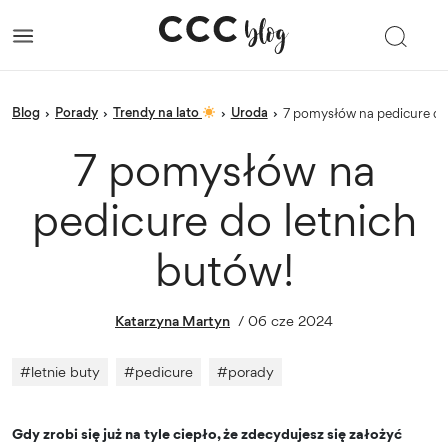
blog
porady
Trendy na lato
Uroda
›
›
›
›
7 pomysłów na pedicure do
7 pomysłów na
pedicure do letnich
butów!
Katarzyna Martyn
/
06 cze 2024
#
letnie buty
#
pedicure
#
porady
Gdy zrobi się już na tyle ciepło, że zdecydujesz się założyć