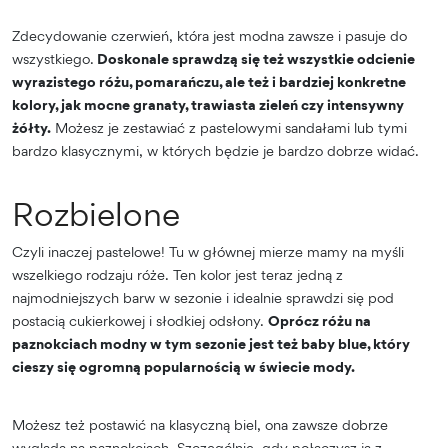
Zdecydowanie czerwień, która jest modna zawsze i pasuje do
wszystkiego.
Doskonale sprawdzą się też wszystkie odcienie
wyrazistego różu, pomarańczu, ale też i bardziej konkretne
kolory, jak mocne granaty, trawiasta zieleń czy intensywny
żółty.
Możesz je zestawiać z pastelowymi sandałami lub tymi
bardzo klasycznymi, w których będzie je bardzo dobrze widać.
Rozbielone
Czyli inaczej pastelowe! Tu w głównej mierze mamy na myśli
wszelkiego rodzaju róże. Ten kolor jest teraz jedną z
najmodniejszych barw w sezonie i idealnie sprawdzi się pod
postacią cukierkowej i słodkiej odsłony.
Oprócz różu na
paznokciach modny w tym sezonie jest też baby blue, który
cieszy się ogromną popularnością w świecie mody.
Możesz też postawić na klasyczną biel, ona zawsze dobrze
wygląda na paznokciach. Szczególnie, gdy połączysz ją z