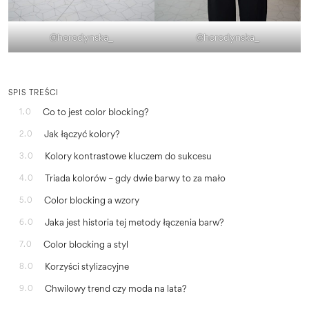
@horodynska_
@horodynska_
SPIS TREŚCI
Co to jest color blocking?
1.0
Jak łączyć kolory?
2.0
Kolory kontrastowe kluczem do sukcesu
3.0
Triada kolorów – gdy dwie barwy to za mało
4.0
Color blocking a wzory
5.0
Jaka jest historia tej metody łączenia barw?
6.0
Color blocking a styl
7.0
Korzyści stylizacyjne
8.0
Chwilowy trend czy moda na lata?
9.0