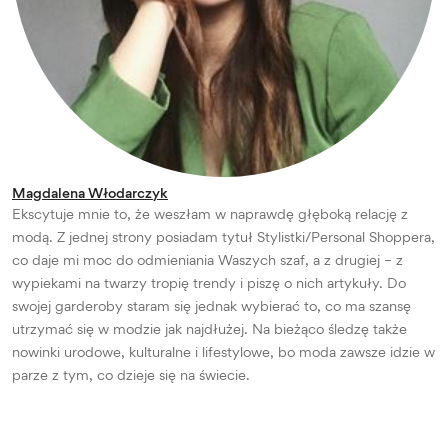
Magdalena Włodarczyk
Ekscytuje mnie to, że weszłam w naprawdę głęboką relację z
modą. Z jednej strony posiadam tytuł Stylistki/Personal Shoppera,
co daje mi moc do odmieniania Waszych szaf, a z drugiej – z
wypiekami na twarzy tropię trendy i piszę o nich artykuły. Do
swojej garderoby staram się jednak wybierać to, co ma szansę
utrzymać się w modzie jak najdłużej. Na bieżąco śledzę także
nowinki urodowe, kulturalne i lifestylowe, bo moda zawsze idzie w
parze z tym, co dzieje się na świecie.