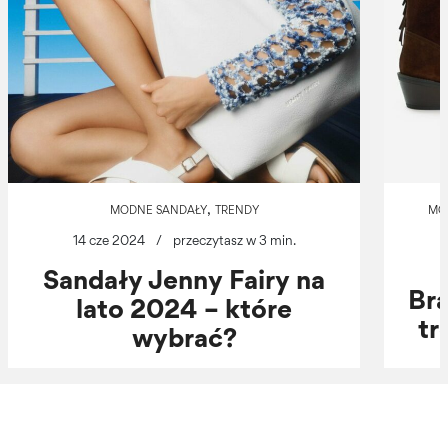
,
MODNE SANDAŁY
TRENDY
MO
14 cze 2024
/
przeczytasz w 3 min.
Sandały Jenny Fairy na
Br
lato 2024 – które
tr
wybrać?