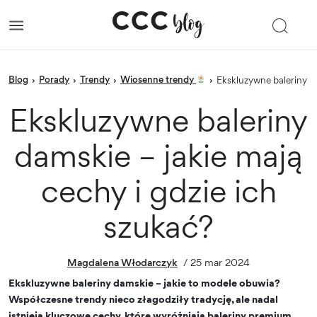
blog
porady
trendy
Wiosenne trendy
›
›
›
›
Ekskluzywne baleriny d
Ekskluzywne baleriny
damskie – jakie mają
cechy i gdzie ich
szukać?
Magdalena Włodarczyk
/
25 mar 2024
Ekskluzywne baleriny damskie – jakie to modele obuwia?
Współczesne trendy nieco złagodziły tradycję, ale nadal
istnieją kluczowe cechy, które wyróżniają baleriny premium.