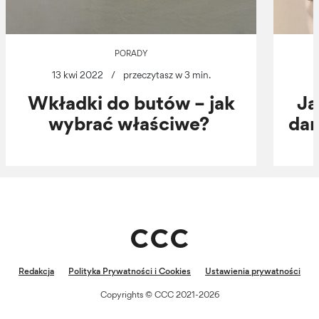
PORADY
13 kwi 2022
/
przeczytasz w 3 min.
Wkładki do butów – jak
Ja
wybrać właściwe?
dam
Redakcja
Polityka Prywatności i Cookies
Ustawienia prywatności
Copyrights © CCC 2021-2026