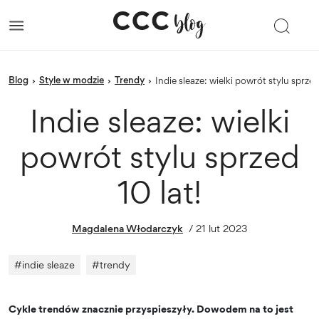
blog
Style w modzie
trendy
›
›
›
Indie sleaze: wielki powrót stylu sprzed
Indie sleaze: wielki
powrót stylu sprzed
10 lat!
Magdalena Włodarczyk
/
21 lut 2023
#
indie sleaze
#
trendy
Cykle trendów znacznie przyspieszyły. Dowodem na to jest