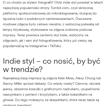
O co chodzi ze stylem fotografii? Otóż indie styl powstał w latach
najwyższej popularności strony Tumblr.com, czyli skróconej
platformy społecznościowej do mikroblogowania, służącej do
łączenia ludzi o podobnych zainteresowaniach. Ówczesne
modowe zdjęcia były celowo nieostre, z widoczną poświatą od
lampy błyskowej, stylizowane na zdjęcia zrobione podczas
imprezy. Teraz powraca zarówno styl indie, widoczny na
zdjęciach, jak i sam styl fotografowania, który już cieszy się
popularnością na Instagramie i TikToku.
Indie styl – co nosić, by być
w trendzie?
Największą bazą inspiracji są zdjęcia Kate Moss, Alexy Chung lub
Sienny Miller sprzed dekady. Co wtedy nosiły? Ciemne, obcisłe
jeansy, obszerne koszulki z graficznymi nadrukami, uzupełnione
naszyjnikami z perłami i krzyżykami, a także kokardkami na
głowie. Do tego mokasyny ze skarpetkami, które teraz także są
głośnym trendem!