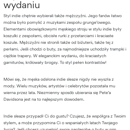
wydaniu
Styl indie chętnie wybierali także mężczyźni. Jego fanów łatwo
można było pomylić z muzykami zespołu grunge’owego.
Elementami obowiązkowymi męskiego stroju w stylu indie były
koszulki z zespołami, obcisłe rurki z przetarciami i kraciaste
koszule. Mężczyźni nie stronili także od biżuterii, także tej z
perłami. Jeśli chodzi o buty, za najmodniejsze uchodziły trampki i
ciężkie trapery. W eleganckim wydaniu, do kraciastych
garniturów, królowały brogsy. To styl pełen kontrastów!
Mówi się, że męska odsłona indie sleaze nigdy nie wyszła z
mody. Wielu muzyków, artystów i celebrytów pozostała mu
wierna przez lata. Niezmienny sposób ubierania się Pete’a
Davidsona jest na to najlepszym dowodem.
Indie sleaze przypadł Ci do gustu? Czujesz, że współgra z Twoim
stylem, a może przypomina Ci o wspaniałych latach Twojego
życia? Jeśli chcesz uzupełnić swoją garderobę o buty w nim