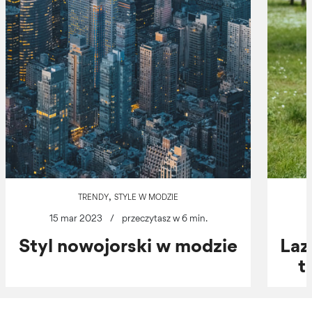
,
TRENDY
STYLE W MODZIE
15 mar 2023
/
przeczytasz w 6 min.
Styl nowojorski w modzie
Laz
t