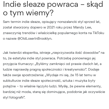
Indie sleaze powraca – skąd
o tym wiemy?
Sam termin indie sleaze, opisujący nonszalancki styl sprzed lat,
został stworzony dopiero w 2021 roku przez Mandy Lee,
znawczynię trendów i właścicielkę popularnego konta na TikToku
o nazwie @OldLoserInBrooklyn.
Jak twierdzi ekspertka, istnieje „nieprzyzwoita ilość dowodów” na
to, że estetyka indie styl powraca. Potrzebę ponownego jej
przyjęcia tłumaczy: „Byliśmy zamknięci od prawie dwóch lat, a
ludzie naprawdę pragną społeczności i kreatywności”. Dodaje
także swoje spostrzeżenia: „Wydaje mi się, że 15 lat temu w
subkulturze indie sleaze społeczność, sztuka i muzyka były
potężne – to właśnie łączyło ludzi. Myślę, że pewne elementy,
bardziej niż moda, staną się dominujące, podobnie jak oczywiście
styl fotografii”.