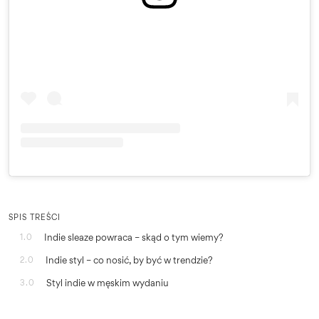
SPIS TREŚCI
Indie sleaze powraca – skąd o tym wiemy?
1.0
Indie styl – co nosić, by być w trendzie?
2.0
Styl indie w męskim wydaniu
3.0