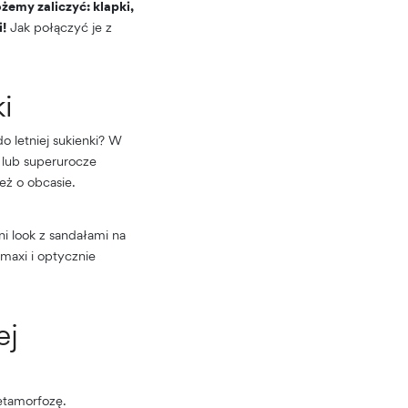
żemy zaliczyć: klapki,
i!
Jak połączyć je z
i
o letniej sukienki? W
lub superurocze
eż o obcasie.
ni look z sandałami na
 maxi i optycznie
ej
etamorfozę.