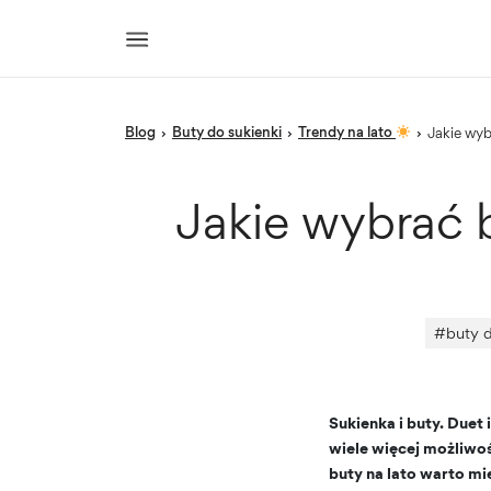
blog
Buty do sukienki
Trendy na lato
›
›
›
Jakie wy
Jakie wybrać b
#
buty 
Sukienka i buty. Duet
wiele więcej możliwośc
buty na lato warto mi