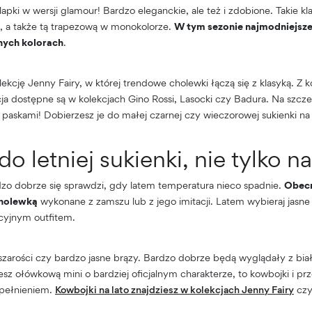
lapki w wersji glamour! Bardzo eleganckie, ale też i zdobione. Takie kl
ą, a także tą trapezową w monokolorze.
W tym sezonie najmodniejsze 
nych kolorach
.
kcję Jenny Fairy, w której trendowe cholewki łączą się z klasyką. Z k
a dostępne są w kolekcjach Gino Rossi, Lasocki czy Badura. Na szcz
 paskami! Dobierzesz je do małej czarnej czy wieczorowej sukienki na 
o letniej sukienki, nie tylko na
dzo dobrze się sprawdzi, gdy latem temperatura nieco spadnie.
Obecn
cholewką
wykonane z zamszu lub z jego imitacji. Latem wybieraj jasne 
cyjnym outfitem.
zarości czy bardzo jasne brązy. Bardzo dobrze będą wyglądały z biał
rzesz ołówkową mini o bardziej oficjalnym charakterze, to kowbojki i 
pełnieniem.
Kowbojki na lato znajdziesz w kolekcjach Jenny Fairy
czy