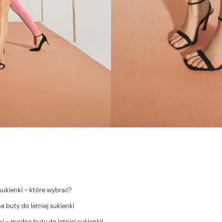
sukienki – które wybrać?
e buty do letniej sukienki
ki – modne buty do letniej sukienki!