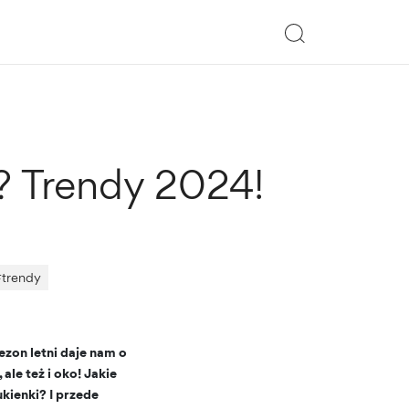
i? Trendy 2024!
#
trendy
ezon letni daje nam o
ale też i oko! Jakie
kienki? I przede