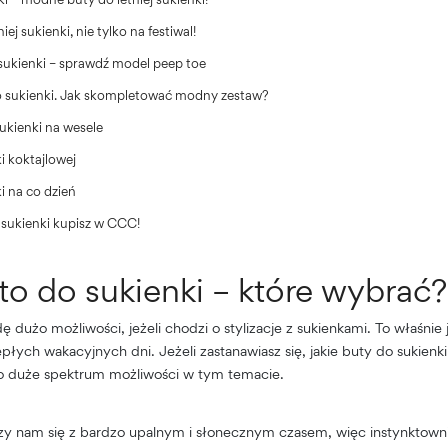
iej sukienki, nie tylko na festiwal!
 sukienki – sprawdź model peep toe
do sukienki. Jak skompletować modny zestaw?
sukienki na wesele
i koktajlowej
i na co dzień
j sukienki kupisz w CCC!
ato do sukienki – które wybrać?
 dużo możliwości, jeżeli chodzi o stylizacje z sukienkami. To właśnie
płych wakacyjnych dni. Jeżeli zastanawiasz się, jakie buty do sukienki 
o duże spektrum możliwości w tym temacie.
arzy nam się z bardzo upalnym i słonecznym czasem, więc instynktow