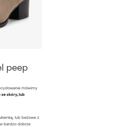
el peep
 zdecydowanie mówimy
ze skóry, lub
ukienką, lub beżowe z
ów bardzo dobrze