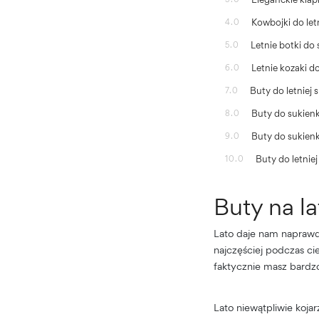
Kowbojki do letn
4.0
Letnie botki do
5.0
Letnie kozaki 
6.0
Buty do letniej 
7.0
Buty do sukienk
8.0
Buty do sukienk
9.0
Buty do letnie
10.0
Buty na l
Lato daje nam naprawdę
najczęściej podczas cie
faktycznie masz bardz
Lato niewątpliwie koj