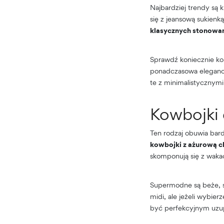
Najbardziej trendy są k
się z jeansową sukienk
klasycznych stonowa
Sprawdź koniecznie kole
ponadczasowa elegancj
te z minimalistycznymi
Kowbojki d
Ten rodzaj obuwia bar
kowbojki z ażurową 
skomponują się z waka
Supermodne są beże, s
midi, ale jeżeli wybie
być perfekcyjnym uzu