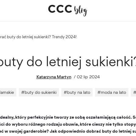
brać buty do letniej sukienki? Trendy 2024!
uty do letniej sukienk
Katarzyna Martyn
/
02 lip 2024
damskie
#
buty do sukienki
#
buty na lato
#
moda na lato
 idealny, który perfekcyjnie tworzy ze sobą oszałamiającą całość. S
i do wyboru różnego rodzaju obuwia, które cieszy nie tylko stopy, 
eć w swojej garderobie? Jak odpowiednio dobrać buty do letniej su