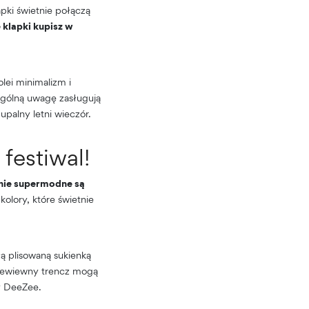
apki świetnie połączą
klapki kupisz w
olei minimalizm i
ególną uwagę zasługują
upalny letni wieczór.
 festiwal!
ie supermodne są
kolory, które świetnie
ą plisowaną sukienką
przewiewny trencz mogą
 DeeZee.