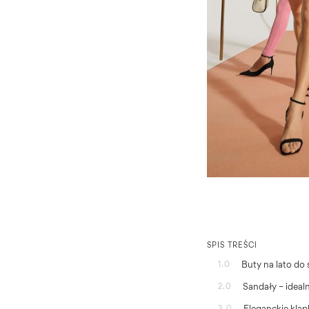
SPIS TREŚCI
Buty na lato do 
1.0
Sandały – idealn
2.0
Eleganckie klap
3.0