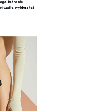
ego, które nie
 szafie, wybierz też