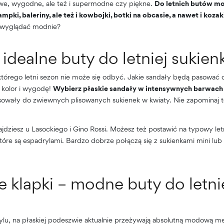
we, wygodne, ale też i supermodne czy piękne.
Do letnich butów mo
mpki, baleriny, ale też i kowbojki, botki na obcasie, a nawet i kozak
s wyglądać modnie?
idealne buty do letniej sukienk
którego letni sezon nie może się odbyć. Jakie sandały będą pasować d
 kolor i wygodę!
Wybierz
płaskie sandały w intensywnych barwach
sowały do zwiewnych plisowanych sukienek w kwiaty. Nie zapominaj t
ajdziesz u Lasockiego i Gino Rossi. Możesz też postawić na typowy let
które są espadrylami. Bardzo dobrze połączą się z sukienkami mini lub
e klapki – modne buty do letni
tylu, na płaskiej podeszwie aktualnie przeżywają absolutną modową m