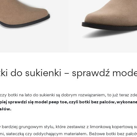
tki do sukienki – sprawdź mod
ę czy botki na lato do sukienki są dobrym rozwiązaniem, to już teraz
piej sprawdzi się model peep toe, czyli botki bez palców, wykonane 
ałów.
 bardziej grungowym stylu, które zestawisz z limonkową kopertową s
i, siateczką czy oddychającym materiałem. Beżowe botki bez palc