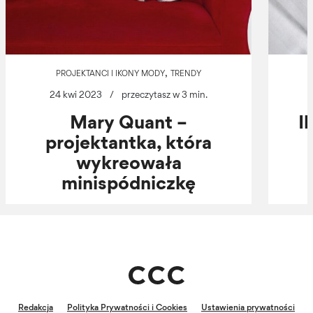
,
PROJEKTANCI I IKONY MODY
TRENDY
24 kwi 2023
/
przeczytasz w 3 min.
Mary Quant –
I
projektantka, która
wykreowała
minispódniczkę
Redakcja
Polityka Prywatności i Cookies
Ustawienia prywatności