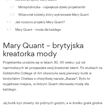
Minispódniczka – największe dzieło projektantki
2.1
Wizerunek kobiety, który wykreowała Mary Quant
2.2
Jak noszono projekty Mary Quant?
3.0
Mary Quant – moda dla każdego
4.0
Mary Quant – brytyjska
kreatorka mody
Projektantka urodziła się w latach 30. XX wieku i już od
najmłodszych lat przejawiała swój kreatorski talent. Po studiach na
Goldsmiths College of Art otworzyła swój pierwszy butik w
londyńskim Chelsea o chwytliwej nazwie „Bazaar”. Było to
wyjątkowe miejsce, w którym Quant oferowała modę dla
każdego.
Jej butik był otwarty do późnych godzin, a w środku grała głośna