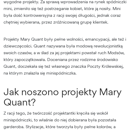
wygodne projekty. Za sprawą wprowadzenia na rynek spódniczki
mini, zmieniło się też postrzeganie kobiet, które ją nosiły. Mini
była dość kontrowersyjna z racji swojej długości, jednak coraz
chętniej wybierana, przez zróżnicowaną grupę klientek.
Projekty Mary Quant były pełne wolności, emancypacji, ale też i
dziewczęcości. Quant nazywana była modową rewolucjonistką
swoich czasów, a w ślad za jej projektami powstał ruch Modsów,
który zapoczątkowała. Doceniana przez rodzime środowisko
Quant, doczekała się też własnego znaczka Poczty Królewskiej,
na którym znalazła się minispódniczka.
Jak noszono projekty Mary
Quant?
Z racji tego, że twórczość projektantki kręciła się wokół
minispódniczki, to właśnie do niej dobierana była pozostała
garderoba. Stylizacje, które tworzyła były pełne kolorów, a