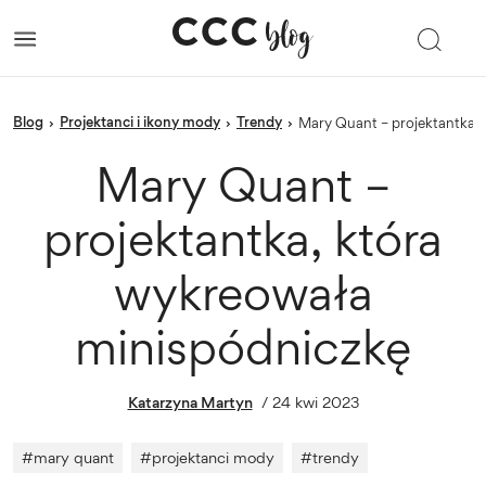
blog
Projektanci i ikony mody
trendy
›
›
›
Mary Quant – projektantka
Mary Quant –
projektantka, która
wykreowała
minispódniczkę
Katarzyna Martyn
/
24 kwi 2023
#
mary quant
#
projektanci mody
#
trendy