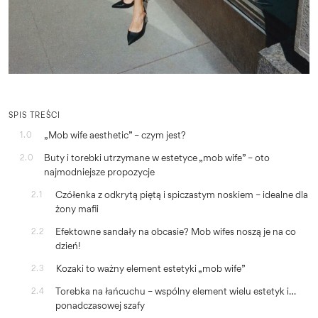
SPIS TREŚCI
„Mob wife aesthetic” – czym jest?
1.0
Buty i torebki utrzymane w estetyce „mob wife” – oto
2.0
najmodniejsze propozycje
Czółenka z odkrytą piętą i spiczastym noskiem – idealne dla
2.1
żony mafii
Efektowne sandały na obcasie? Mob wifes noszą je na co
2.2
dzień!
Kozaki to ważny element estetyki „mob wife”
2.3
Torebka na łańcuchu – wspólny element wielu estetyk i…
2.4
ponadczasowej szafy