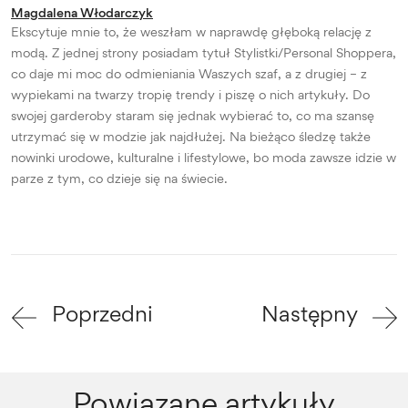
Magdalena Włodarczyk
Ekscytuje mnie to, że weszłam w naprawdę głęboką relację z
modą. Z jednej strony posiadam tytuł Stylistki/Personal Shoppera,
co daje mi moc do odmieniania Waszych szaf, a z drugiej – z
wypiekami na twarzy tropię trendy i piszę o nich artykuły. Do
swojej garderoby staram się jednak wybierać to, co ma szansę
utrzymać się w modzie jak najdłużej. Na bieżąco śledzę także
nowinki urodowe, kulturalne i lifestylowe, bo moda zawsze idzie w
parze z tym, co dzieje się na świecie.
Poprzedni
Następny
Powiązane artykuły