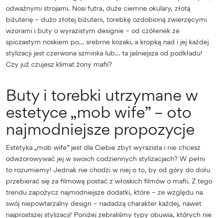
odważnymi strojami. Nosi futra, duże ciemne okulary, złotą
biżuterię – dużo złotej biżuterii, torebkę ozdobioną zwierzęcymi
wzorami i buty o wyrazistym designie – od czółenek ze
spiczastym noskiem po… srebrne kozaki, a kropką nad i jej każdej
stylizacji jest czerwona szminka lub… ta jaśniejsza od podkładu!
Czy już czujesz klimat żony mafii?
Buty i torebki utrzymane w
estetyce „mob wife” – oto
najmodniejsze propozycje
Estetyka „mob wife” jest dla Ciebie zbyt wyrazista i nie chcesz
odwzorowywać jej w swoich codziennych stylizacjach? W pełni
to rozumiemy! Jednak nie chodzi w niej o to, by od góry do dołu
przebierać się za filmową postać z włoskich filmów o mafii. Z tego
trendu zapożycz najmodniejsze dodatki, które – ze względu na
swój niepowtarzalny design – nadadzą charakter każdej, nawet
najprostszej stylizacji! Poniżej zebraliśmy typy obuwia, których nie