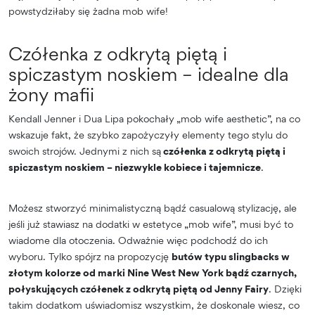
powstydziłaby się żadna mob wife!
Czółenka z odkrytą piętą i
spiczastym noskiem – idealne dla
żony mafii
Kendall Jenner i Dua Lipa pokochały „mob wife aesthetic”, na co
wskazuje fakt, że szybko zapożyczyły elementy tego stylu do
swoich strojów. Jednymi z nich są
czółenka z odkrytą piętą i
spiczastym noskiem – niezwykle kobiece i tajemnicze
.
Możesz stworzyć minimalistyczną bądź casualową stylizację, ale
jeśli już stawiasz na dodatki w estetyce „mob wife”, musi być to
wiadome dla otoczenia. Odważnie więc podchodź do ich
wyboru. Tylko spójrz na propozycję
butów typu slingbacks w
złotym kolorze od marki Nine West New York bądź czarnych,
połyskujących czółenek z odkrytą piętą od Jenny Fairy
. Dzięki
takim dodatkom uświadomisz wszystkim, że doskonale wiesz, co