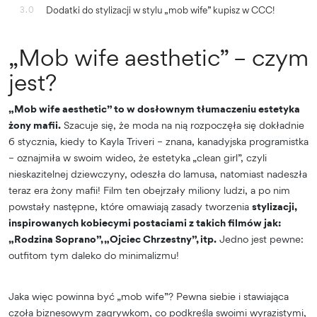
Dodatki do stylizacji w stylu „mob wife” kupisz w CCC!
3.0
„Mob wife aesthetic” – czym
jest?
„Mob wife aesthetic” to w dosłownym tłumaczeniu estetyka
żony mafii.
Szacuje się, że moda na nią rozpoczęła się dokładnie
6 stycznia, kiedy to Kayla Triveri – znana, kanadyjska programistka
– oznajmiła w swoim wideo, że estetyka „clean girl”, czyli
nieskazitelnej dziewczyny, odeszła do lamusa, natomiast nadeszła
teraz era żony mafii! Film ten obejrzały miliony ludzi, a po nim
powstały następne, które omawiają zasady tworzenia
stylizacji,
inspirowanych kobiecymi postaciami z takich filmów jak:
„Rodzina Soprano”, „Ojciec Chrzestny”, itp.
Jedno jest pewne:
outfitom tym daleko do minimalizmu!
Jaka więc powinna być „mob wife”? Pewna siebie i stawiająca
czoła biznesowym zagrywkom, co podkreśla swoimi wyrazistymi,