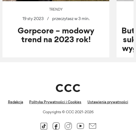
TRENDY
19 sty 2023
/
przeczytasz w 3 min.
Gorpcore – modowy
But
trend na 2023 rok!
suk
wyg
Redakcja
Polityka Prywatności i Cookies
Ustawienia prywatności
Copyrights © CCC 2021-2026