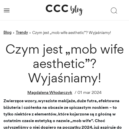
blog
trendy
›
›
Czym jest „mob wife aesthetic”? Wyjaśniamy!
Czym jest „mob wife
aesthetic”?
Wyjaśniamy!
Magdalena Włodarczyk
/
01 mar 2024
Zwierzęce wzory, wyraziste makijaże, duże futra, efektowna
biżuteria i czółenka na obcasie ze spiczastym noskiem – to
tylko niektóre z elementów, które kojarzone są z głośną w
ostatnim czasie estetyką o nazwie „mob wife”. Choć
usłyszeliśmy o niej dopiero na początku 2024, już aspiruje do