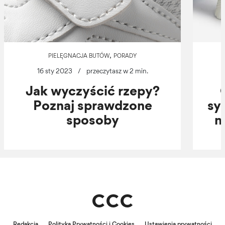
,
PIELĘGNACJA BUTÓW
PORADY
16 sty 2023
/
przeczytasz w 2 min.
Jak wyczyścić rzepy?
Poznaj sprawdzone
sy
sposoby
n
Redakcja
Polityka Prywatności i Cookies
Ustawienia prywatności