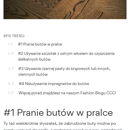
SPIS TREŚCI
#1 Pranie butów w pralce
1.0
#2 Używanie szczotek z ostrym włosiem do czyszczenia
2.0
delikatnych butów
#3 Używanie czarnej pasty do brązowych lub innych,
3.0
ciemnych butów
#4 Nieużywanie impregnatów do butów
4.0
Więcej porad znajdziesz na naszym Fashion Blogu CCC!
5.0
#1 Pranie butów w pralce
Ty też wielokrotnie słyszałeś, że zabrudzone buty można po
prostu wrzucić do pralki, a następnie wyjąć je z niej, pozostawić