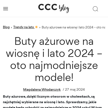
blog
Trendy na lato
›
›
Buty ażurowe na wiosnę i lato 2024 – oto na
Buty ażurowe na
wiosnę i lato 2024 –
oto najmodniejsze
modele!
Magdalena Włodarczyk
/
27 maj 2024
Buty ażurowe, dzięki licznym otworom w cholewkach, są
najchętniej wybierane na wiosnę i lato. Sprawdzamy, jakie
modele będą uchodzić za najmodniejsze w 2024 roku! W tym