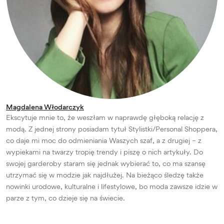
Magdalena Włodarczyk
Ekscytuje mnie to, że weszłam w naprawdę głęboką relację z
modą. Z jednej strony posiadam tytuł Stylistki/Personal Shoppera,
co daje mi moc do odmieniania Waszych szaf, a z drugiej – z
wypiekami na twarzy tropię trendy i piszę o nich artykuły. Do
swojej garderoby staram się jednak wybierać to, co ma szansę
utrzymać się w modzie jak najdłużej. Na bieżąco śledzę także
nowinki urodowe, kulturalne i lifestylowe, bo moda zawsze idzie w
parze z tym, co dzieje się na świecie.