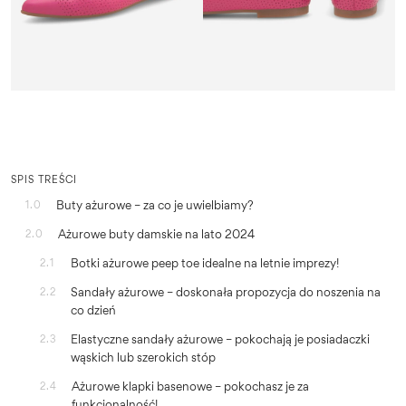
SPIS TREŚCI
Buty ażurowe – za co je uwielbiamy?
1.0
Ażurowe buty damskie na lato 2024
2.0
Botki ażurowe peep toe idealne na letnie imprezy!
2.1
Sandały ażurowe – doskonała propozycja do noszenia na
2.2
co dzień
Elastyczne sandały ażurowe – pokochają je posiadaczki
2.3
wąskich lub szerokich stóp
Ażurowe klapki basenowe – pokochasz je za
2.4
funkcjonalność!