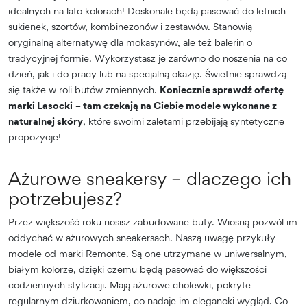
idealnych na lato kolorach! Doskonale będą pasować do letnich
sukienek, szortów, kombinezonów i zestawów. Stanowią
oryginalną alternatywę dla mokasynów, ale też balerin o
tradycyjnej formie. Wykorzystasz je zarówno do noszenia na co
dzień, jak i do pracy lub na specjalną okazję. Świetnie sprawdzą
się także w roli butów zmiennych.
Koniecznie sprawdź ofertę
marki Lasocki
– tam czekają na Ciebie modele wykonane z
naturalnej skóry
, które swoimi zaletami przebijają syntetyczne
propozycje!
Ażurowe sneakersy – dlaczego ich
potrzebujesz?
Przez większość roku nosisz zabudowane buty. Wiosną pozwól im
oddychać w ażurowych sneakersach. Naszą uwagę przykuły
modele od marki Remonte. Są one utrzymane w uniwersalnym,
białym kolorze, dzięki czemu będą pasować do większości
codziennych stylizacji. Mają ażurowe cholewki, pokryte
regularnym dziurkowaniem, co nadaje im elegancki wygląd. Co