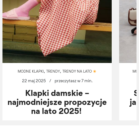
,
,
MODNE KLAPKI
TRENDY
TRENDY NA LATO
MO
22 maj 2025
/
przeczytasz w 7 min.
Klapki damskie –
S
najmodniejsze propozycje
ja
na lato 2025!