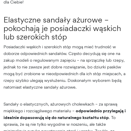
dla Ciebie!
Elastyczne sandały ażurowe –
pokochają je posiadaczki wąskich
lub szerokich stóp
Posiadaczki wąskich i szerokich stóp mogą mieć trudność w
doborze odpowiednich sandałów. Często decydują się one na
zakup modeli o regulowanym zapięciu – na sprzączkę lub rzepy,
jednak to nie zawsze jest dobre rozwiązanie, bo dziurki pasków
mogą być zrobione w nieodpowiednich dla ich stóp miejscach, a
rzepy szybko ulegają wysłużeniu. Doskonałym wyborem będą
natomiast elastyczne sandały ażurowe.
Sandały o elastycznych, ażurowych cholewkach – za sprawą
miękkiego i rozciągliwego materiału –
odpowiednio przylegają i
idealnie dopasowują się do naturalnego kształtu stóp
. To
sprawia, że są nie tylko wygodne w noszeniu, ale także
minimalizują ryzyko powstawania otarć i urazów. Zwykle, ze