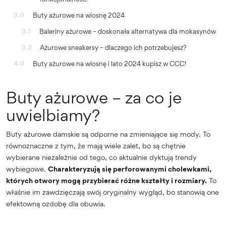
Buty ażurowe na wiosnę 2024
3.0
Baleriny ażurowe – doskonała alternatywa dla mokasynów
3.1
Ażurowe sneakersy – dlaczego ich potrzebujesz?
3.2
Buty ażurowe na wiosnę i lato 2024 kupisz w CCC!
4.0
Buty ażurowe – za co je
uwielbiamy?
Buty ażurowe damskie są odporne na zmieniające się mody. To
równoznaczne z tym, że mają wiele zalet, bo są chętnie
wybierane niezależnie od tego, co aktualnie dyktują trendy
wybiegowe.
Charakteryzują się perforowanymi cholewkami,
których otwory mogą przybierać różne kształty i rozmiary.
To
właśnie im zawdzięczają swój oryginalny wygląd, bo stanowią one
efektowną ozdobę dla obuwia.