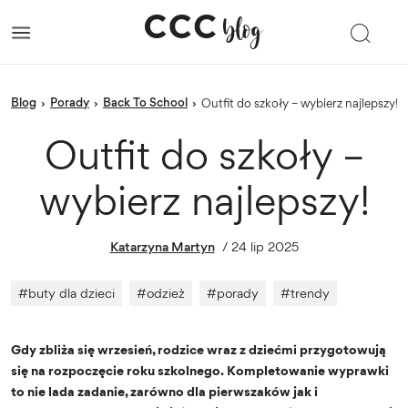
blog
porady
Back To School
›
›
›
Outfit do szkoły – wybierz najlepszy!
Outfit do szkoły –
wybierz najlepszy!
Katarzyna Martyn
/
24 lip 2025
#
buty dla dzieci
#
odzież
#
porady
#
trendy
Gdy zbliża się wrzesień, rodzice wraz z dziećmi przygotowują
się na rozpoczęcie roku szkolnego. Kompletowanie wyprawki
to nie lada zadanie, zarówno dla pierwszaków jak i