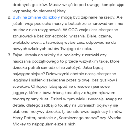
drobnych guzików. Musisz wziąć to pod uwagę, kompletując
wyprawkę do pierwszej klasy.
Buty na zmianę do szkoły
mogą być zapinane na rzepy. Ale
jeżeli Twoja pociecha marzy o butach ze sznurowadłami, nie
musisz z nich rezygnować. W CCC znajdziesz elastyczne
sznurowadła bez konieczności wiązania. Białe, czarne,
wielokolorowe… z łatwością wybierzesz odpowiednie do
nowych szkolnych butów Twojego dziecka.
Fajne ubrania do szkoły dla pociechy z zerówki czy
nauczania początkowego to przede wszystkim takie, które
dziecko potrafi samodzielnie założyć. Jakie będą
najwygodniejsze? Dziewczynki chętnie noszą elastyczne
legginsy i sukienki zakładane przez głowę, bez guzików i
suwaków. Chłopcy lubią spodnie dresowe i jeansowe
joggery, które z bawełnianą koszulką z długim rękawem
tworzą zgrany duet. Dzieci w tym wieku zwracają uwagę na
detale, dlatego zadbaj o to, aby na ubraniach pojawiły się
ulubione motywy dziecka, tj. bohaterowie bajek czy filmów.
Harry Potter, postacie z „Kosmicznego meczu” czy Myszka
Mickey to najpopularniejsze z nich.