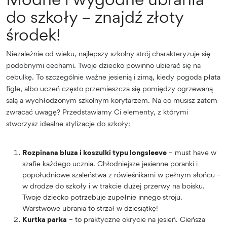
do szkoły – znajdź złoty
środek!
Niezależnie od wieku, najlepszy szkolny strój charakteryzuje się
podobnymi cechami. Twoje dziecko powinno ubierać się na
cebulkę. To szczególnie ważne jesienią i zimą, kiedy pogoda płata
figle, albo uczeń często przemieszcza się pomiędzy ogrzewaną
salą a wychłodzonym szkolnym korytarzem. Na co musisz zatem
zwracać uwagę? Przedstawiamy Ci elementy, z którymi
stworzysz idealne stylizacje do szkoły:
Rozpinana bluza i koszulki typu longsleeve
– must have w
szafie każdego ucznia. Chłodniejsze jesienne poranki i
popołudniowe szaleństwa z rówieśnikami w pełnym słońcu –
w drodze do szkoły i w trakcie dużej przerwy na boisku.
Twoje dziecko potrzebuje zupełnie innego stroju.
Warstwowe ubrania to strzał w dziesiątkę!
Kurtka parka
– to praktyczne okrycie na jesień. Cieńsza