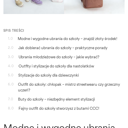
SPIS TREŚCI
Modne i wygodne ubrania do szkoły – znajdź złoty środek!
1.0
Jak dobierać ubrania do szkoły – praktyczne porady
2.0
Ubrania młodzieżowe do szkoły – jakie wybrać?
3.0
Outfity i stylizacje do szkoły dla nastolatków
4.0
Stylizacje do szkoły dla dziewczynki
5.0
Outfit do szkoły: chłopak – mistrz streetwearu czy grzeczny
6.0
uczeń?
Buty do szkoły – niezbędny element stylizacji
7.0
Fajny outfit do szkoły stworzysz z butami CCC!
8.0
Modne i wygodne ubrania