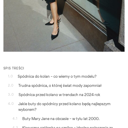
SPIS TREŚCI
Spódnica do kolan – co wiemy o tym modelu?
1.0
Trudna spódnica, o której świat mody zapomniał
2.0
Spódnica przed kolano w trendach na 2024 rok
3.0
Jakie buty do spódnicy przed kolano będą najlepszym
4.0
wyborem?
Buty Mary Jane na obcasie – w tylu lat 2000.
4.1
Klasyczne czółenka na szpilce – idealne połączenie ze
4.2