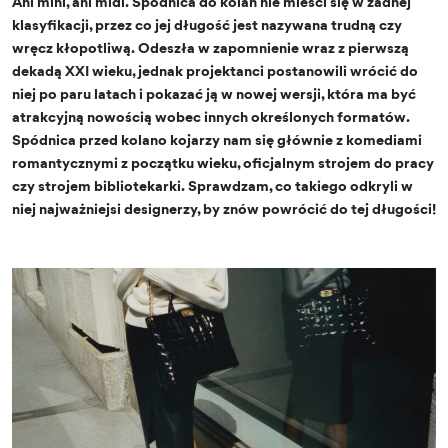
Ani mini, ani midi. Spódnica do kolan nie mieści się w żadnej
klasyfikacji, przez co jej długość jest nazywana trudną czy
wręcz kłopotliwą. Odeszła w zapomnienie wraz z pierwszą
dekadą XXI wieku, jednak projektanci postanowili wrócić do
niej po paru latach i pokazać ją w nowej wersji, która ma być
atrakcyjną nowością wobec innych określonych formatów.
Spódnica przed kolano kojarzy nam się głównie z komediami
romantycznymi z początku wieku, oficjalnym strojem do pracy
czy strojem bibliotekarki. Sprawdzam, co takiego odkryli w
niej najważniejsi designerzy, by znów powrócić do tej długości!