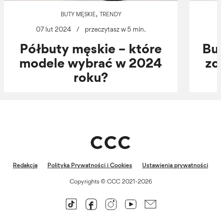
,
BUTY MĘSKIE
TRENDY
07 lut 2024
/
przeczytasz w 5 min.
Półbuty męskie – które
Bu
modele wybrać w 2024
zo
roku?
Redakcja
Polityka Prywatności i Cookies
Ustawienia prywatności
Copyrights © CCC 2021-2026