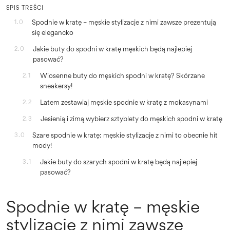
SPIS TREŚCI
Spodnie w kratę – męskie stylizacje z nimi zawsze prezentują
1.0
się elegancko
Jakie buty do spodni w kratę męskich będą najlepiej
2.0
pasować?
Wiosenne buty do męskich spodni w kratę? Skórzane
2.1
sneakersy!
Latem zestawiaj męskie spodnie w kratę z mokasynami
2.2
Jesienią i zimą wybierz sztyblety do męskich spodni w kratę
2.3
Szare spodnie w kratę: męskie stylizacje z nimi to obecnie hit
3.0
mody!
Jakie buty do szarych spodni w kratę będą najlepiej
3.1
pasować?
Spodnie w kratę – męskie
stylizacje z nimi zawsze