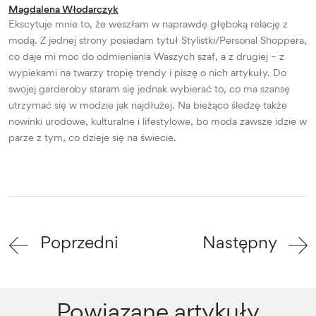
Magdalena Włodarczyk
Ekscytuje mnie to, że weszłam w naprawdę głęboką relację z
modą. Z jednej strony posiadam tytuł Stylistki/Personal Shoppera,
co daje mi moc do odmieniania Waszych szaf, a z drugiej – z
wypiekami na twarzy tropię trendy i piszę o nich artykuły. Do
swojej garderoby staram się jednak wybierać to, co ma szansę
utrzymać się w modzie jak najdłużej. Na bieżąco śledzę także
nowinki urodowe, kulturalne i lifestylowe, bo moda zawsze idzie w
parze z tym, co dzieje się na świecie.
Poprzedni
Następny
Powiązane artykuły