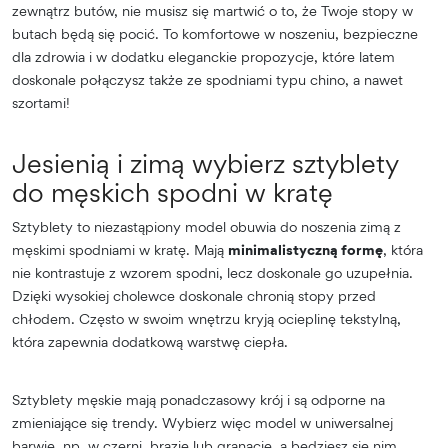
zewnątrz butów, nie musisz się martwić o to, że Twoje stopy w
butach będą się pocić. To komfortowe w noszeniu, bezpieczne
dla zdrowia i w dodatku eleganckie propozycje, które latem
doskonale połączysz także ze spodniami typu chino, a nawet
szortami!
Jesienią i zimą wybierz sztyblety
do męskich spodni w kratę
Sztyblety to niezastąpiony model obuwia do noszenia zimą z
męskimi spodniami w kratę. Mają
minimalistyczną formę
, która
nie kontrastuje z wzorem spodni, lecz doskonale go uzupełnia.
Dzięki wysokiej cholewce doskonale chronią stopy przed
chłodem. Często w swoim wnętrzu kryją ocieplinę tekstylną,
która zapewnia dodatkową warstwę ciepła.
Sztyblety męskie mają ponadczasowy krój i są odporne na
zmieniające się trendy. Wybierz więc model w uniwersalnej
barwie, np. w czerni, brązie lub granacie, a będziesz się nim