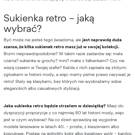
Sukienka retro – jaką
wybrać?
Być może nie jesteś tego świadoma, ale
jest naprawdę duża
szansa, że kilka sukienek retro masz już w swojej kolekcji.
Brzmi nieprawdopodobnie? W takim razie zastanów się: mała
czarna? sukienka w grochy? mini? maksi z falbankami? Czy nie
wiszą czasem w Twojej szafie? Każda z nich zapisała się złotymi
zgłoskami w historii mody, a więc mamy pełne prawo nazywać je
retro! Stały się klasykami, bez których nie wyobrażamy sobie
eleganckich albo casualowych stylizacji.
Jaka sukienka retro będzie strzałem w dziesiątkę?
Masz do
dyspozycji propozycje z co najmniej 80 lat historii mody, więc
jest w czym wybierać! Na co dzień sprawdzą się wygodne
modele lansowane w latach 40. – proste, z kieszeniami albo
koszulowe. Postaw na jednolity kolor albo kwiatowy wzór – bardzo