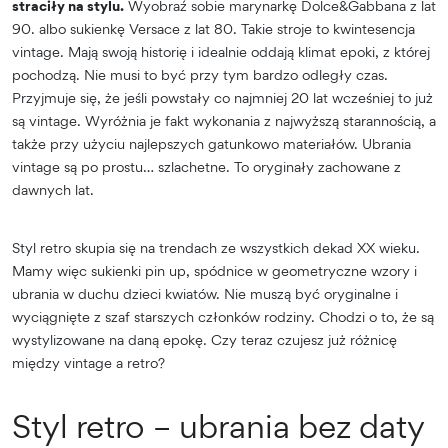
straciły na stylu.
Wyobraź sobie marynarkę Dolce&Gabbana z lat
90. albo sukienkę Versace z lat 80. Takie stroje to kwintesencja
vintage. Mają swoją historię i idealnie oddają klimat epoki, z której
pochodzą. Nie musi to być przy tym bardzo odległy czas.
Przyjmuje się, że jeśli powstały co najmniej 20 lat wcześniej to już
są vintage. Wyróżnia je fakt wykonania z najwyższą starannością, a
także przy użyciu najlepszych gatunkowo materiałów. Ubrania
vintage są po prostu… szlachetne. To oryginały zachowane z
dawnych lat.
Styl retro skupia się na trendach ze wszystkich dekad XX wieku.
Mamy więc sukienki pin up, spódnice w geometryczne wzory i
ubrania w duchu dzieci kwiatów. Nie muszą być oryginalne i
wyciągnięte z szaf starszych członków rodziny. Chodzi o to, że są
wystylizowane na daną epokę. Czy teraz czujesz już różnicę
między vintage a retro?
Styl retro – ubrania bez daty