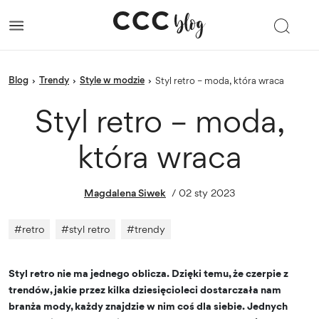
blog
trendy
Style w modzie
›
›
›
Styl retro – moda, która wraca
Styl retro – moda,
która wraca
Magdalena Siwek
/
02 sty 2023
#
retro
#
styl retro
#
trendy
Styl retro nie ma jednego oblicza. Dzięki temu, że czerpie z
trendów, jakie przez kilka dziesięcioleci dostarczała nam
branża mody, każdy znajdzie w nim coś dla siebie. Jednych