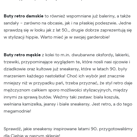
Buty retro damskie
to również wspomniane już baleriny, a także
sandały – zarówno na obcasie, jak i na płaskiej podeszwie. Jedne
sprawdzą się w looku jak z lat 50., drugie dobrze zaprezentują się
w stylizacji hippie. Warto mieć je w swojej garderobie!
Buty retro męskie
z kolei to m.in. dwubarwne oksfordy, lakierki,
trzewiki, przypominające wyglądem te, które nosili nasi ojcowie i
dziadkowie oraz kultowe już sneakersy, które w latach 90. były
marzeniem każdego nastolatka! Choć ich wybór jest znacznie
mniejszy niż w przypadku pań, trzeba przyznać, że styl retro daje
mężczyznom całkiem sporo możliwości stylizacyjnych, między
innymi za sprawą butów. Weźmy taki zestaw: biała koszula,
wełniana kamizelka, jeansy i białe sneakersy. Jest retro, a do tego
megamodnie!
Sprawdź, jakie sneakersy inspirowane latami 90. przygotowaliśmy
dla Ciebie w naszym sklepie!