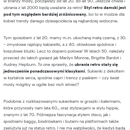
w branży mody, począwszy od lat 20. do lat 90. Jeszcze chwila i
ubrania z lat 2000 będą uważane za retro!
Styl retro damski jest
pod tym względem bardziej zróżnicowany
, bo to w modzie dla
kobiet trendy danego dziesięciolecia są najbardziej widoczne.
Tym sposobem z lat 20. mamy m.in. ukochaną małą czarną, z 30.
– zmysłowe rajstopy kabaretki, a z 40. ołówkowe spódnice i
koszulowe bluzki. Lecz to dopiero połowa! W latach 50. należały
przecież do takich gwiazd jak Marilyn Monroe, Brigitte Bardot i
Audrey Hepburn. To one sprawiły, że
ubrania retro stały się
jednocześnie ponadczasowymi klasykami
. Sukienki z dekoltem
w kształcie serca, spodnie capri i trencz z paskiem – czy świat
mody mógłby w ogóle bez nich istnieć?
Podobnie z rozkloszowanymi sukienkami w groszki i balerinami,
które przyniosły nam lata 60., oraz stylizacjami w stylu hippie,
znanymi z lat 70. Późniejsza fascynacja stylem disco, jak i
spodniami baggy, biodrówkami i butami na platformach także
zasłużyła już na status retro. I nie ma wątpliwości, że kiedyś będą