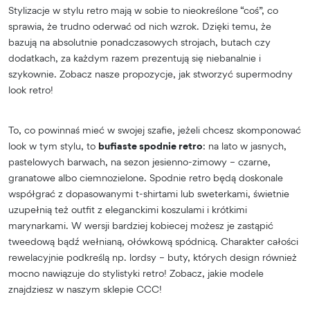
Stylizacje w stylu retro mają w sobie to nieokreślone “coś”, co
sprawia, że trudno oderwać od nich wzrok. Dzięki temu, że
bazują na absolutnie ponadczasowych strojach, butach czy
dodatkach, za każdym razem prezentują się niebanalnie i
szykownie. Zobacz nasze propozycje, jak stworzyć supermodny
look retro!
To, co powinnaś mieć w swojej szafie, jeżeli chcesz skomponować
look w tym stylu, to
bufiaste spodnie retro
: na lato w jasnych,
pastelowych barwach, na sezon jesienno-zimowy – czarne,
granatowe albo ciemnozielone. Spodnie retro będą doskonale
współgrać z dopasowanymi t-shirtami lub sweterkami, świetnie
uzupełnią też outfit z eleganckimi koszulami i krótkimi
marynarkami. W wersji bardziej kobiecej możesz je zastąpić
tweedową bądź wełnianą, ołówkową spódnicą. Charakter całości
rewelacyjnie podkreślą np. lordsy – buty, których design również
mocno nawiązuje do stylistyki retro! Zobacz, jakie modele
znajdziesz w naszym sklepie CCC!