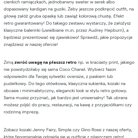
cienkich ramiączkach, jednobarwny sweter w serek albo
dopasowany kardigan na guziki. Żeby jeszcze podkręcić outfit, na
głowę załóż gruba opaskę lub zawiąż kolorową chustę. Efekt
retro gwarantowany! Do takiego zestawu wystarczy, że założysz
klasyczne balerinki (uwielbiane m.in. przez Audrey Hepburn), a
będziesz prezentować się zjawiskowo! Sprawdź, jakie propozycje
znajdziesz w naszej ofercie!
Zimą
zwróć uwagę na płaszcz retro
np. w kraciasty print, jakiego
nie powstydziłaby się sama Coco Chanel. Wybierz fason
odpowiedni dla Twojej sylwetki: oversize, z paskiem lub
pudełkowy. Do tego ołówkowa, klasyczna sukienka, kozaki na
obcasie i minimalistyczny, elegancki look w stylu retro gotowy.
Sama musisz przyznać, jak bardzo jest uniwersalny! Tak ubrana
możesz pójść do pracy, restauracji, na kawę z przyjaciółkami czy
rodzinną imprezę.
Zobacz kozaki Jenny Fairy, Simple czy Gino Rossi z naszej oferty,
które fenomenalnie odnajdą się w outficie z płaszczem retro!