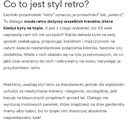
Co to jest styl retro?
Łaciński przedrostek “retro” oznacza „w przeszłości” lub „wstecz”.
To dlatego
moda retro dotyczy wszelkich trendów, które
kiedyś były na topie
. A jest z czego wybierać, bo XX wiek
naprawdę nam ich nie szczędził! Każda dekada była na swój
sposób zaskakująca, proponując kobietom i mężczyznom na
całym świecie niestandardowe połączenia kolorów, fasonów czy
dodatków. Wiele z nich okazało się na tyle przełomowych, że co
jakiś czas wracamy do nich i odkrywamy na nowo, nazywając je
przydomkiem retro.
Niektórzy uważają styl retro za staroświecki, jednak dla większości
uchodzi za niesłychanie kobiecy i elegancki, szczególnie, jeśli
bazuje na klasycznych projektach sprzed lat. Dlatego nie
wyrzucaj modowych perełek, które znajdziesz na dnie garderoby
mamy albo babci, bo to dzięki nim stworzysz absolutnie
niepowtarzalny look!