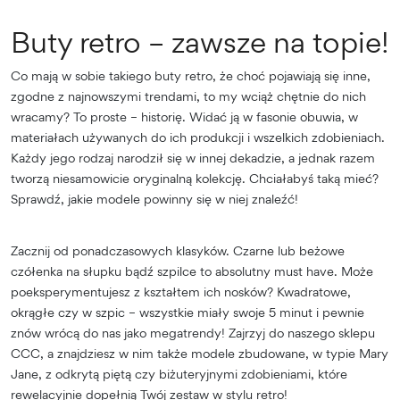
Buty retro – zawsze na topie!
Co mają w sobie takiego buty retro, że choć pojawiają się inne,
zgodne z najnowszymi trendami, to my wciąż chętnie do nich
wracamy? To proste – historię. Widać ją w fasonie obuwia, w
materiałach używanych do ich produkcji i wszelkich zdobieniach.
Każdy jego rodzaj narodził się w innej dekadzie, a jednak razem
tworzą niesamowicie oryginalną kolekcję. Chciałabyś taką mieć?
Sprawdź, jakie modele powinny się w niej znaleźć!
Zacznij od ponadczasowych klasyków. Czarne lub beżowe
czółenka na słupku bądź szpilce to absolutny must have. Może
poeksperymentujesz z kształtem ich nosków? Kwadratowe,
okrągłe czy w szpic – wszystkie miały swoje 5 minut i pewnie
znów wrócą do nas jako megatrendy! Zajrzyj do naszego sklepu
CCC, a znajdziesz w nim także modele zbudowane, w typie Mary
Jane, z odkrytą piętą czy biżuteryjnymi zdobieniami, które
rewelacyjnie dopełnią Twój zestaw w stylu retro!