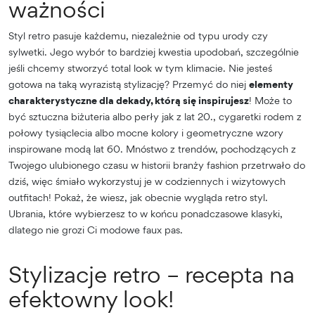
ważności
Styl retro pasuje każdemu, niezależnie od typu urody czy
sylwetki. Jego wybór to bardziej kwestia upodobań, szczególnie
jeśli chcemy stworzyć total look w tym klimacie. Nie jesteś
gotowa na taką wyrazistą stylizację? Przemyć do niej
elementy
charakterystyczne dla dekady, którą się inspirujesz
! Może to
być sztuczna biżuteria albo perły jak z lat 20., cygaretki rodem z
połowy tysiąclecia albo mocne kolory i geometryczne wzory
inspirowane modą lat 60. Mnóstwo z trendów, pochodzących z
Twojego ulubionego czasu w historii branży fashion przetrwało do
dziś, więc śmiało wykorzystuj je w codziennych i wizytowych
outfitach! Pokaż, że wiesz, jak obecnie wygląda retro styl.
Ubrania, które wybierzesz to w końcu ponadczasowe klasyki,
dlatego nie grozi Ci modowe faux pas.
Stylizacje retro – recepta na
efektowny look!