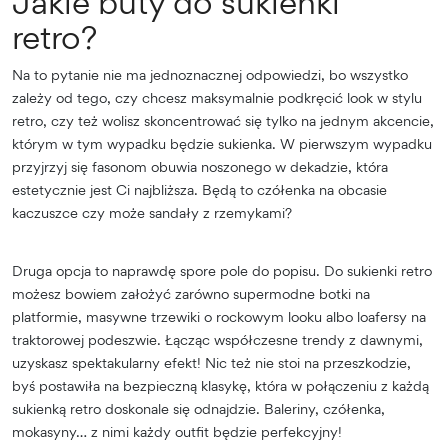
Jakie buty do sukienki
retro?
Na to pytanie nie ma jednoznacznej odpowiedzi, bo wszystko
zależy od tego, czy chcesz maksymalnie podkręcić look w stylu
retro, czy też wolisz skoncentrować się tylko na jednym akcencie,
którym w tym wypadku będzie sukienka. W pierwszym wypadku
przyjrzyj się fasonom obuwia noszonego w dekadzie, która
estetycznie jest Ci najbliższa. Będą to czółenka na obcasie
kaczuszce czy może sandały z rzemykami?
Druga opcja to naprawdę spore pole do popisu. Do sukienki retro
możesz bowiem założyć zarówno supermodne botki na
platformie, masywne trzewiki o rockowym looku albo loafersy na
traktorowej podeszwie. Łącząc współczesne trendy z dawnymi,
uzyskasz spektakularny efekt! Nic też nie stoi na przeszkodzie,
byś postawiła na bezpieczną klasykę, która w połączeniu z każdą
sukienką retro doskonale się odnajdzie. Baleriny, czółenka,
mokasyny… z nimi każdy outfit będzie perfekcyjny!