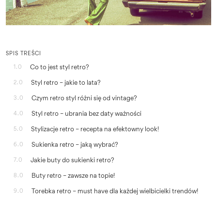
SPIS TREŚCI
Co to jest styl retro?
1.0
Styl retro – jakie to lata?
2.0
Czym retro styl różni się od vintage?
3.0
Styl retro – ubrania bez daty ważności
4.0
Stylizacje retro – recepta na efektowny look!
5.0
Sukienka retro – jaką wybrać?
6.0
Jakie buty do sukienki retro?
7.0
Buty retro – zawsze na topie!
8.0
Torebka retro – must have dla każdej wielbicielki trendów!
9.0