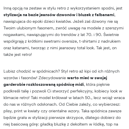
Inną opcją na zestaw w stylu retro z wykorzystaniem spodni, jest
stylizacja na bazie jeansów dzwonów i bluzek z falbanami
,
nawiązujaca do epoki dzieci kwiatów. Jeżeli zaś dzwony nie są
Twoim ulubionym fasonem, zwróć uwagę na modele z szerszymi
nogawkami, nawiązującymi do trendów z lat 70. i 90. Świetnie
współgrają z krótkimi swetrami oversize, t-shirtami z nadrukiem
oraz katanami, tworząc z nimi jeansowy total look. Tak jest, on
także jest retro!
Lubisz chodzić w spódnicach? Styl retro aż kipi od ich różnych
wzorów i fasonów! Zdecydowanie
warto mieć w swojej
garderobie rozkloszowaną spódnicę midi
, która pięknie
podkreśli talię i pozwoli Ci stworzyć perfekcyjny, kobiecy look w
klimacie retro! Taki model królował w latach 50., lecz wciąż wraca
do nas w różnych odsłonach. Od Ciebie zależy, co wybierzesz:
plisy, print w kwiaty czy orientalne wzory. Taka spódnica zawsze
będzie grała w stylizacji pierwsze skrzypce, dlatego dobierz do
niej basicową górę: gładką bluzkę z dekoltem w łódkę, top na