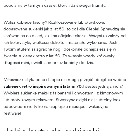
popularny w tamtym czasie, który i dziś święci triumfy.
Wolisz kobiece fasony? Rozkloszowane lub ołówkowe,
dopasowane sukienki jak z lat 50. to coś dla Ciebie! Sprawdzą się
zarówno na co dzień, jak i na oficjalne okazje. Wszystko zależy od
ich kolorystyki, wielkości dekoltu i materiału wykonania. Jeśli
Twoim atutem są zgrabne nogi, doskonale odnajdziesz się w
świecie sukienek retro z lat 60. To właśnie wtedy królowały
długości mini, uwielbiane przez kobiety do dziś.
Miłośniczki stylu boho i hippie nie mogą przejść obojętnie wobec
sukienek retro inspirowanymi latami 70.
! Jesteś jedną z nich?
Wybierz sukienkę maksi z falbanami i chwostami, z kimonowym
lub motylkowym rękawem. Stworzysz dzięki niej subtelny look
odpowiedni nie tylko na cieplejsze miesiące i wakacyjne
festiwale!