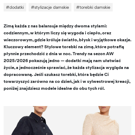
#
dodatki
#
stylizacje damskie
#
torebki damskie
Zimą każda z nas balansuje między dwoma stylami:
codziennym, w którym liczy się wygoda i ciepło, oraz
wieczorowym, gdzie króluje światło, błysk i wyjątkowe okazje.
Kluczowy element?
Stylowe torebki na zimę
, które potrafią
płynnie przechodzić z dnia w noc. Trendy na sezon AW
2025/2026 pokazują jedno — dodatki mają nam ułatwiać
życie, a jednocześnie sprawiać, że każda stylizacja wygląda na
dopracowaną. Jeśli szukasz torebki, która będzie Ci
towarzyszyć zarówno na co dzień, jak i w sylwestrowej kreacji,
poniżej znajdziesz modele idealne do obu tych ról.