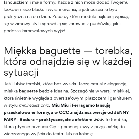
łańcuszkiem i małe formy. Każda z nich może dodać Twojemu
lookowi nieco blasku i wyrafinowania, a jednocześnie być
praktyczna na co dzień. Zobacz, które modele najlepiej wpisują
się w zimowy styl i sprawdzą się zarówno z puchówką, jak i
podczas karnawałowych wyjść.
Miękka baguette — torebka,
która odnajdzie się w każdej
sytuacji
Jeśli lubisz torebki, które bez wysiłku łączą casual z elegancją,
miękka
baguette
będzie idealna. Szczególnie w wersji miękkiej,
która świetnie wygląda z oversize’owym płaszczem i garniturem
w stylu
minimalist chic
.
Miu Miu i Ferragamo lansują
przeskalowane formy, a w CCC znajdziesz wersje od JENNY
FAIRY i Badura – praktyczne, ale z efektem
wow.
To torebka,
która płynnie przenosi Cię z porannej kawy z przyjaciółką do
wieczornego wyjścia do teatru lub na kolację.