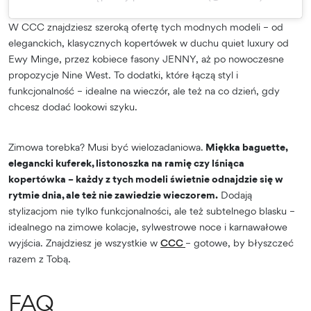
W CCC znajdziesz szeroką ofertę tych modnych modeli – od
eleganckich, klasycznych kopertówek w duchu quiet luxury od
Ewy Minge, przez kobiece fasony JENNY, aż po nowoczesne
propozycje Nine West. To dodatki, które łączą styl i
funkcjonalność – idealne na wieczór, ale też na co dzień, gdy
chcesz dodać lookowi szyku.
Zimowa torebka? Musi być wielozadaniowa.
Miękka baguette,
elegancki kuferek, listonoszka na ramię czy lśniąca
kopertówka – każdy z tych modeli świetnie odnajdzie się w
rytmie dnia, ale też nie zawiedzie wieczorem.
Dodają
stylizacjom nie tylko funkcjonalności, ale też subtelnego blasku –
idealnego na zimowe kolacje, sylwestrowe noce i karnawałowe
wyjścia. Znajdziesz je wszystkie w
CCC
– gotowe, by błyszczeć
razem z Tobą.
FAQ