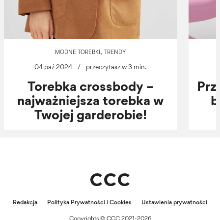
,
MODNE TOREBKI
TRENDY
04 paź 2024
/
przeczytasz w 3 min.
Torebka crossbody –
Prz
najważniejsza torebka w
b
Twojej garderobie!
Redakcja
Polityka Prywatności i Cookies
Ustawienia prywatności
Copyrights © CCC 2021-2026