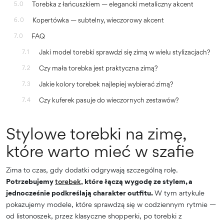
Torebka z łańcuszkiem — elegancki metaliczny akcent
5.0
Kopertówka — subtelny, wieczorowy akcent
6.0
FAQ
7.0
Jaki model torebki sprawdzi się zimą w wielu stylizacjach?
7.1
Czy mała torebka jest praktyczna zimą?
7.2
Jakie kolory torebek najlepiej wybierać zimą?
7.3
Czy kuferek pasuje do wieczornych zestawów?
7.4
Stylowe torebki na zimę,
które warto mieć w szafie
Zima to czas, gdy dodatki odgrywają szczególną rolę.
Potrzebujemy
torebek,
które łączą wygodę ze stylem, a
jednocześnie podkreślają charakter outfitu.
W tym artykule
pokazujemy modele, które sprawdzą się w codziennym rytmie —
od listonoszek, przez klasyczne shopperki, po torebki z