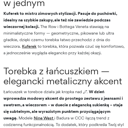
w jednym
Kuferek to mistrz zimowych stylizacji. Pasuje do puchówki,
idealny na szybkie zakupy, ale też nie zawiedzie podczas
wieczornej kolacji.
The Row i Bottega Veneta stawiają na
minimalistyczne formy — geometryczne, pikowane lub ultra
gładkie, dzięki czemu torebka łatwo przechodzi z dnia do
wieczora.
Kuferek
to torebka, która pozwala czuć się komfortowo,
a jednocześnie wygląda elegancko przy każdej okazji.
Torebka z łańcuszkiem —
elegancki metaliczny akcent
Łańcuszek w torebce działa jak kropka nad „i”.
W dzień
wprowadza modowy akcent do prostego zestawu z jeansami i
swetrem, a wieczorem – w duecie z elegancką sukienką – staje
się subtelnym, ale wyrazistym punktem przyciągającym
uwagę.
Modele
Nine West
i Badura w CCC łączą trend z
codzienną funkcjonalnością. To dodatek, który podkreśla Twój styl