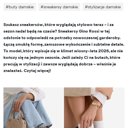
#
buty damskie
#
sneakersy damskie
#
stylizacje damskie
Szukasz sneakersów, które wyglądają stylowo teraz – i za
sezon nadal będą na czasie? Sneakersy Gino Rossi w tej
odsłonie to odpowiedź na potrzeby nowoczesnej garderoby.
Łączą smukłą formę, zamszowe wykończenie i subtelne detale.
To model, który wpisuje się w klimat wiosny–lata 2026, ale nie
kończy się na jednym sezonie. Jeśli zależy Ci na butach, które
pracują w stylizacji i zawsze wyglądają dobrze – właśnie je
znalazłaś.
Czytaj więcej!