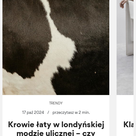
TRENDY
17 paź 2024
/
przeczytasz w 2 min.
Krowie łaty w londyńskiej
Kla
modzie ulicznej – czy