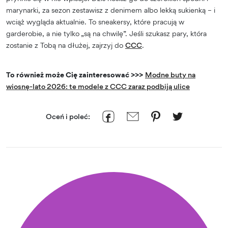
marynarki, za sezon zestawisz z denimem albo lekką sukienką – i
wciąż wygląda aktualnie. To sneakersy, które pracują w
garderobie, a nie tylko „są na chwilę”. Jeśli szukasz pary, która
zostanie z Tobą na dłużej, zajrzyj do
CCC
.
To również może Cię zainteresować >>>
Modne buty na
wiosnę-lato 2026: te modele z CCC zaraz podbiją ulice
Oceń i poleć: