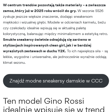
W centrum trendów pozostają także materiały – a zwłaszcza
zamsz, który już w 2025 roku wrócił do gry.
W sezonie SS26
zyskuje jeszcze większe znaczenie, dodając sneakersom
miękkości i wizualnej głębi. Modele w odcieniach karmelu, beżu
czy czekolady idealnie wpisują się w aktualną paletę
kolorystyczną, balansując między minimalizmem a estetyką retro.
Smukłe sneakersy świetnie odnajdują się zarówno w
stylizacjach inspirowanych clean girl, jak i w bardziej
wyrazistych zestawach w duchu Y2K.
To ich największa siła – są
lekkie, wygodne i uniwersalne, ale jednocześnie wyraźnie oddają
klimat sezonu.
Znajdź modne sneakersy damskie w CCC
Ten model Gino Rossi
idealnie wpisuje się w trend