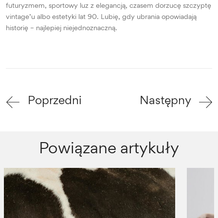
futuryzmem, sportowy luz z elegancją, czasem dorzucę szczyptę
vintage’u albo estetyki lat 90. Lubię, gdy ubrania opowiadają
historię – najlepiej niejednoznaczną.
Poprzedni
Następny
Powiązane artykuły