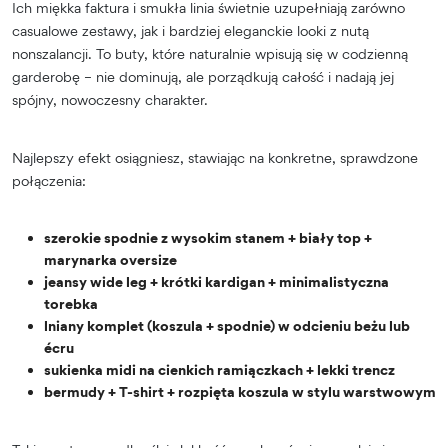
Ich miękka faktura i smukła linia świetnie uzupełniają zarówno
casualowe zestawy, jak i bardziej eleganckie looki z nutą
nonszalancji. To buty, które naturalnie wpisują się w codzienną
garderobę – nie dominują, ale porządkują całość i nadają jej
spójny, nowoczesny charakter.
Najlepszy efekt osiągniesz, stawiając na konkretne, sprawdzone
połączenia:
szerokie spodnie z wysokim stanem + biały top +
marynarka oversize
jeansy wide leg + krótki kardigan + minimalistyczna
torebka
lniany komplet (koszula + spodnie) w odcieniu beżu lub
écru
sukienka midi na cienkich ramiączkach + lekki trencz
bermudy + T-shirt + rozpięta koszula w stylu warstwowym