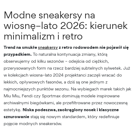
Modne sneakersy na
wiosnę–lato 2026: kierunek
minimalizm i retro
Trend na smukłe
sneakersy
z retro rodowodem nie pojawił się
przypadkiem.
To naturalna kontynuacja zmiany, którą
obserwujemy od kilku sezonów – odejścia od ciężkich,
przerysowanych form na rzecz bardziej subtelnych sylwetek. Już
w kolekcjach wiosna–lato 2024 projektanci zaczęli wracać do
lekkich, opływowych fasonów, a dziś są one jednym z
najmocniejszych punktów sezonu. Na wybiegach marek takich jak
Miu Miu, Fendi czy Sportmax dominują modele inspirowane
archiwalnymi biegówkami, ale przefiltrowane przez nowoczesną
estetykę.
Niska podeszwa, zaokrąglony nosek i klasyczne
sznurowanie
stają się nowym standardem, który redefiniuje
pojęcie modnych sneakersów.