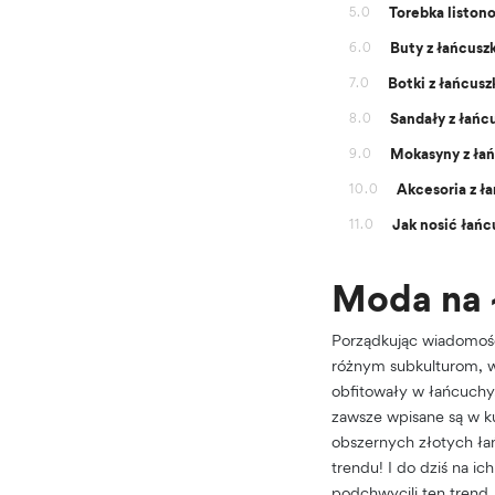
Torebka liston
5.0
Buty z łańcusz
6.0
Botki z łańcus
7.0
Sandały z łańcu
8.0
Mokasyny z łań
9.0
Akcesoria z ł
10.0
Jak nosić łań
11.0
Moda na 
Porządkując wiadomośc
różnym subkulturom, w
obfitowały w łańcuchy
zawsze wpisane są w ku
obszernych złotych ł
trendu! I do dziś na 
podchwycili ten trend,