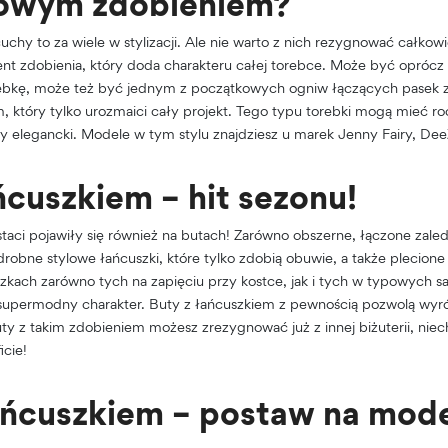
owym zdobieniem?
chy to za wiele w stylizacji. Ale nie warto z nich rezygnować całko
nt zdobienia, który doda charakteru całej torebce. Może być oprócz
ebkę, może też być jednym z początkowych ogniw łączących pasek z 
 który tylko urozmaici cały projekt. Tego typu torebki mogą mieć ro
zy elegancki. Modele w tym stylu znajdziesz u marek Jenny Fairy, De
ńcuszkiem – hit sezonu!
aci pojawiły się również na butach! Zarówno obszerne, łączone zale
 drobne stylowe łańcuszki, które tylko zdobią obuwie, a także plecione
czkach zarówno tych na zapięciu przy kostce, jak i tych w typowych s
supermodny charakter. Buty z łańcuszkiem z pewnością pozwolą wyróż
buty z takim zdobieniem możesz zrezygnować już z innej biżuterii, nie
icie!
łańcuszkiem – postaw na mod