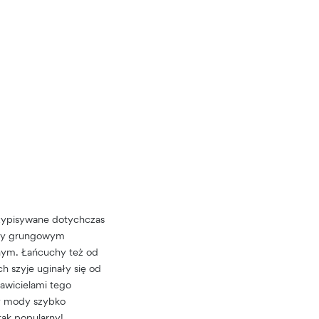
rzypisywane dotychczas
y grungowym
jnym. Łańcuchy też od
h szyje uginały się od
awicielami tego
zy mody szybko
tak popularny!