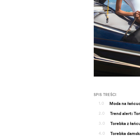
SPIS TREŚCI
Moda na łańcu
1.0
Trend alert: To
2.0
Torebka z łań
3.0
Torebka damsk
4.0