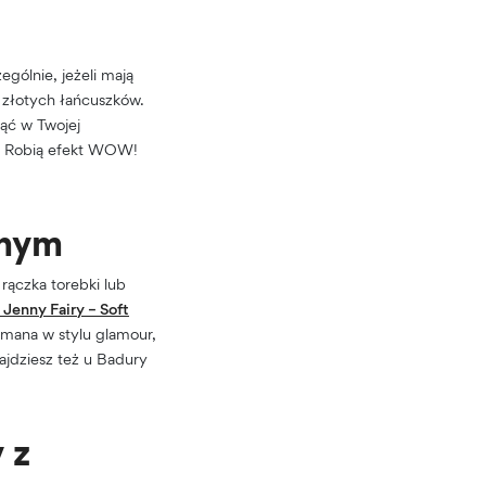
gólnie, jeżeli mają
h złotych łańcuszków.
ąć w Twojej
i! Robią efekt WOW!
onym
rączka torebki lub
 Jenny Fairy – Soft
ymana w stylu glamour,
ajdziesz też u Badury
 z