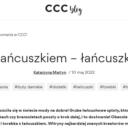
szkomania w CCC!
z łańcuszkiem – łańcu
Katarzyna Martyn
/
10 maj 2022
soria
#
buty damskie
#
dodatki
#
łańcuszki
#
torebki
#
t
ściła się w świecie mody na dobre! Grube łańcuchowe sploty, kt
kach czy bransoletach poszły o krok dalej, i to dosłownie! Obecn
 i torebka z łańcuszkiem. Witryny najbardziej znanych kreatorów 