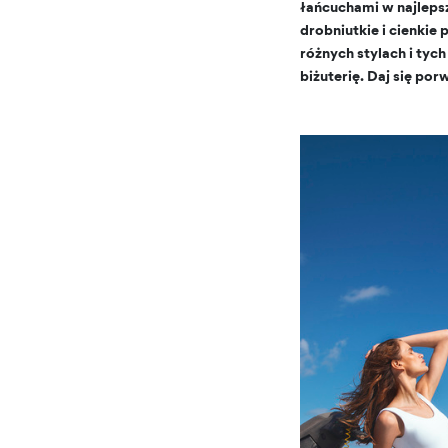
łańcuchami w najleps
drobniutkie i cienkie 
różnych stylach i ty
biżuterię. Daj się p