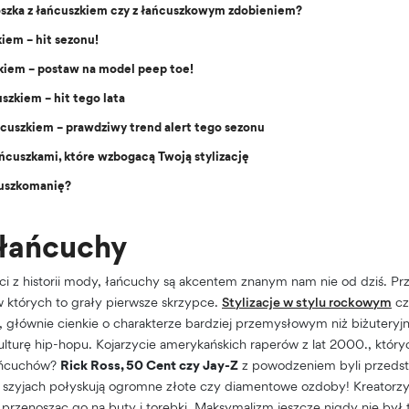
oszka z łańcuszkiem czy z łańcuszkowym zdobieniem?
kiem – hit sezonu!
zkiem – postaw na model peep toe!
szkiem – hit tego lata
cuszkiem – prawdziwy trend alert tego sezonu
ańcuszkami, które wzbogacą Twoją stylizację
cuszkomanię?
łańcuchy
i z historii mody, łańcuchy są akcentem znanym nam nie od dziś. P
 których to grały pierwsze skrzypce.
Stylizacje w stylu rockowym
cz
, głównie cienkie o charakterze bardziej przemysłowym niż biżutery
lturę hip-hopu. Kojarzycie amerykańskich raperów z lat 2000., któryc
ańcuchów?
Rick Ross, 50 Cent czy Jay-Z
z powodzeniem byli przedst
ich szyjach połyskują ogromne złote czy diamentowe ozdoby! Kreator
 przenosząc go na buty i torebki. Maksymalizm jeszcze nigdy nie był 