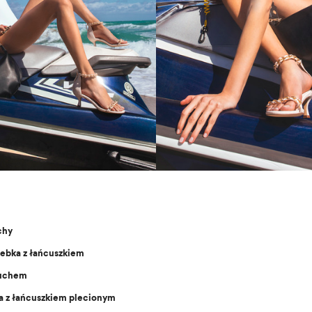
chy
rebka z łańcuszkiem
cuchem
a z łańcuszkiem plecionym