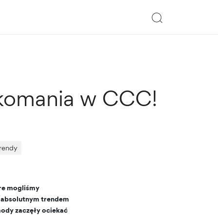
szkomania w CCC!
rendy
óre mogliśmy
ie absolutnym trendem
mody zaczęły ociekać