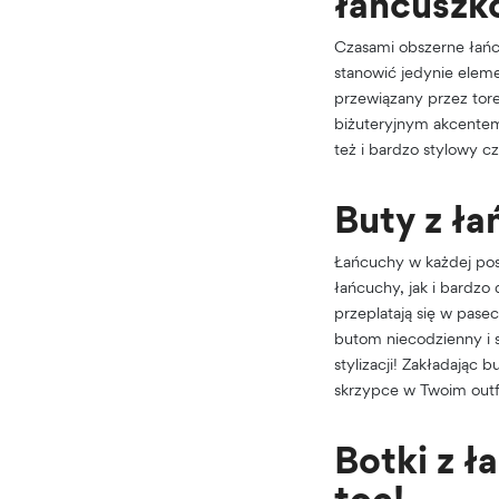
łańcuszk
Czasami obszerne łańcu
stanowić jedynie eleme
przewiązany przez tor
biżuteryjnym akcentem,
też i bardzo stylowy c
Buty z ła
Łańcuchy w każdej post
łańcuchy, jak i bardzo
przeplatają się w pase
butom niecodzienny i 
stylizacji! Zakładając 
skrzypce w Twoim outf
Botki z 
toe!