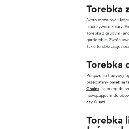
Torebka 
Skoro może być i łańcu
nieoczywiste kolory. P
Torebka z grubym łańc
garderobie. Zwróć uwa
Takie torebki znajdzie
Torebka 
Połączenie tradycyjneg
przeplatany pasek są t
Chains
, są przepełnio
nawiązującym do obowią
czy Quazi.
Torebka l