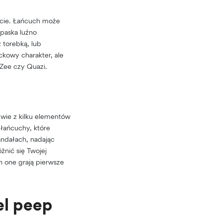
wicie. Łańcuch może
 paska luźno
torebką, lub
ckowy charakter, ale
eZee czy Quazi.
dwie z kilku elementów
 łańcuchy, które
andałach, nadając
nić się Twojej
ch one grają pierwsze
el peep