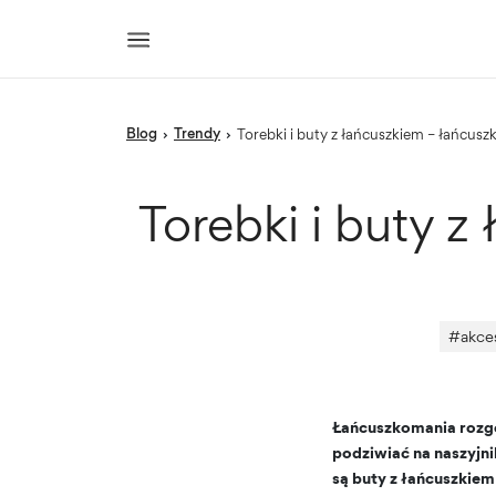
blog
trendy
›
›
Torebki i buty z łańcuszkiem – łańcu
Torebki i buty 
#
akce
Łańcuszkomania rozgo
podziwiać na naszyjni
są buty z łańcuszkiem