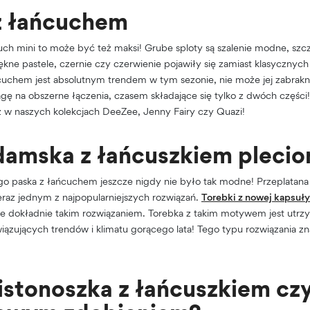
z łańcuchem
ch mini to może być też maksi! Grube sploty są szalenie modne, szcze
iękne pastele, czernie czy czerwienie pojawiły się zamiast klasycznyc
uchem jest absolutnym trendem w tym sezonie, nie może jej zabrakn
gę na obszerne łączenia, czasem składające się tylko z dwóch częśc
sz w naszych kolekcjach DeeZee, Jenny Fairy czy Quazi!
damska z łańcuszkiem pleci
o paska z łańcuchem jeszcze nigdy nie było tak modne! Przeplatana 
eraz jednym z najpopularniejszych rozwiązań.
Torebki z nowej kapsuły
ne dokładnie takim rozwiązaniem. Torebka z takim motywem jest utrz
zujących trendów i klimatu gorącego lata! Tego typu rozwiązania zn
istonoszka z łańcuszkiem czy