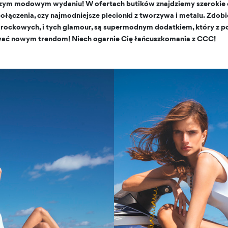
zym modowym wydaniu! W ofertach butików znajdziemy szerokie o
połączenia, czy najmodniejsze plecionki z tworzywa i metalu. Zdobi
ch rockowych, i tych glamour, są supermodnym dodatkiem, który z 
orwać nowym trendom! Niech ogarnie Cię łańcuszkomania z CCC!