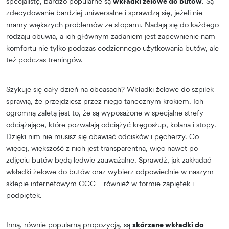
specjalistę, bardzo popularne są
wkładki żelowe do butów
. Są
zdecydowanie bardziej uniwersalne i sprawdzą się, jeżeli nie
mamy większych problemów ze stopami. Nadają się do każdego
rodzaju obuwia, a ich głównym zadaniem jest zapewnienie nam
komfortu nie tylko podczas codziennego użytkowania butów, ale
też podczas treningów.
Szykuje się cały dzień na obcasach? Wkładki żelowe do szpilek
sprawią, że przejdziesz przez niego tanecznym krokiem. Ich
ogromną zaletą jest to, że są wyposażone w specjalne strefy
odciążające, które pozwalają odciążyć kręgosłup, kolana i stopy.
Dzięki nim nie musisz się obawiać odcisków i pęcherzy. Co
więcej, większość z nich jest transparentna, więc nawet po
zdjęciu butów będą ledwie zauważalne. Sprawdź, jak zakładać
wkładki żelowe do butów oraz wybierz odpowiednie w naszym
sklepie internetowym CCC – również w formie zapiętek i
podpiętek.
Inną, równie popularną propozycją, są
skórzane wkładki do