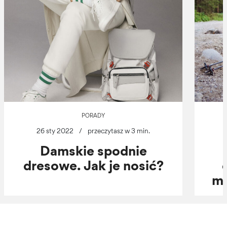
PORADY
26 sty 2022
/
przeczytasz w 3 min.
Damskie spodnie
dresowe. Jak je nosić?
mo