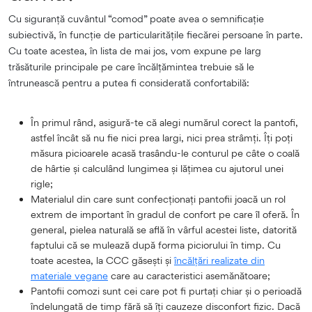
Cu siguranță cuvântul “comod” poate avea o semnificație
subiectivă, în funcție de particularitățile fiecărei persoane în parte.
Cu toate acestea, în lista de mai jos, vom expune pe larg
trăsăturile principale pe care încălțămintea trebuie să le
întrunească pentru a putea fi considerată confortabilă:
În primul rând, asigură-te că alegi numărul corect la pantofi,
astfel încât să nu fie nici prea largi, nici prea strâmți. Îți poți
măsura picioarele acasă trasându-le conturul pe câte o coală
de hârtie și calculând lungimea și lățimea cu ajutorul unei
rigle;
Materialul din care sunt confecționați pantofii joacă un rol
extrem de important în gradul de confort pe care îl oferă. În
general, pielea naturală se află în vârful acestei liste, datorită
faptului că se mulează după forma piciorului în timp. Cu
toate acestea, la CCC găsești și
încălțări realizate din
materiale vegane
care au caracteristici asemănătoare;
Pantofii comozi sunt cei care pot fi purtați chiar și o perioadă
îndelungată de timp fără să îți cauzeze disconfort fizic. Dacă