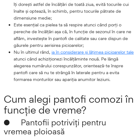
îți dorești astfel de încălțări de toată ziua, evită tocurile cui
înalte și optează, în schimb, pentru tocurile pătrate de
dimensiune medie;
Este esențial ca pielea ta să respire atunci când porți o
pereche de încălțări așa că, în funcție de sezonul în care ne
aflăm, investește în pantofi de calitate sau care dispun de
găurele pentru aerisirea picioarelor;
Nu în ultimul rând,
ia în considerare și lățimea picioarelor tale
atunci când achiziționezi încălțăminte nouă. Pe lângă
alegerea numărului corespunzător, orientează-te înspre
pantofi care să nu te strângă în laterale pentru a evita
formarea monturilor sau apariția anumitor leziuni.
Cum alegi pantofi comozi în
funcție de vreme?
● Pantofii potriviți pentru
vremea ploioasă