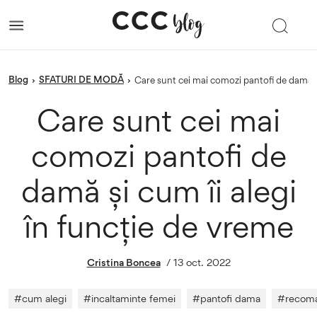
blog
SFATURI DE MODĂ
›
›
Care sunt cei mai comozi pantofi de damă ș
Care sunt cei mai
comozi pantofi de
damă și cum îi alegi
în funcție de vreme
Cristina Boncea
/
13 oct. 2022
#
cum alegi
#
incaltaminte femei
#
pantofi dama
#
recoma