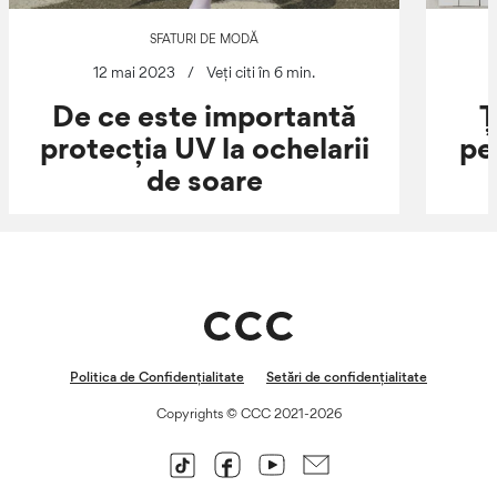
SFATURI DE MODĂ
12 mai 2023
/
Veți citi în 6 min.
De ce este importantă
Ț
protecția UV la ochelarii
pe
de soare
Politica de Confidențialitate
Setări de confidențialitate
Copyrights © CCC 2021-2026