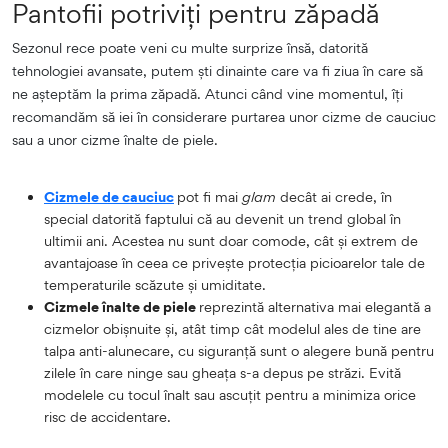
Pantofii potriviți pentru zăpadă
Sezonul rece poate veni cu multe surprize însă, datorită
tehnologiei avansate, putem ști dinainte care va fi ziua în care să
ne așteptăm la prima zăpadă. Atunci când vine momentul, îți
recomandăm să iei în considerare purtarea unor cizme de cauciuc
sau a unor cizme înalte de piele.
Cizmele de cauciuc
pot fi mai
glam
decât ai crede, în
special datorită faptului că au devenit un trend global în
ultimii ani. Acestea nu sunt doar comode, cât și extrem de
avantajoase în ceea ce privește protecția picioarelor tale de
temperaturile scăzute și umiditate.
Cizmele înalte de piele
reprezintă alternativa mai elegantă a
cizmelor obișnuite și, atât timp cât modelul ales de tine are
talpa anti-alunecare, cu siguranță sunt o alegere bună pentru
zilele în care ninge sau gheața s-a depus pe străzi. Evită
modelele cu tocul înalt sau ascuțit pentru a minimiza orice
risc de accidentare.