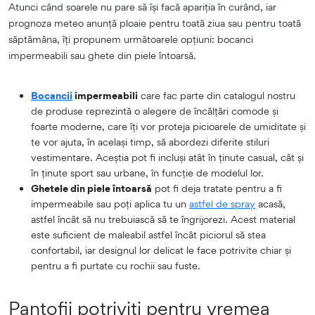
Atunci când soarele nu pare să își facă apariția în curând, iar
prognoza meteo anunță ploaie pentru toată ziua sau pentru toată
săptămâna, îți propunem următoarele opțiuni: bocanci
impermeabili sau ghete din piele întoarsă.
Bocancii
impermeabili
care fac parte din catalogul nostru
de produse reprezintă o alegere de încălțări comode și
foarte moderne, care îți vor proteja picioarele de umiditate și
te vor ajuta, în același timp, să abordezi diferite stiluri
vestimentare. Aceștia pot fi incluși atât în ținute casual, cât și
în ținute sport sau urbane, în funcție de modelul lor.
Ghetele din piele întoarsă
pot fi deja tratate pentru a fi
impermeabile sau poți aplica tu un
astfel de spray
acasă,
astfel încât să nu trebuiască să te îngrijorezi. Acest material
este suficient de maleabil astfel încât piciorul să stea
confortabil, iar designul lor delicat le face potrivite chiar și
pentru a fi purtate cu rochii sau fuste.
Pantofii potriviți pentru vremea