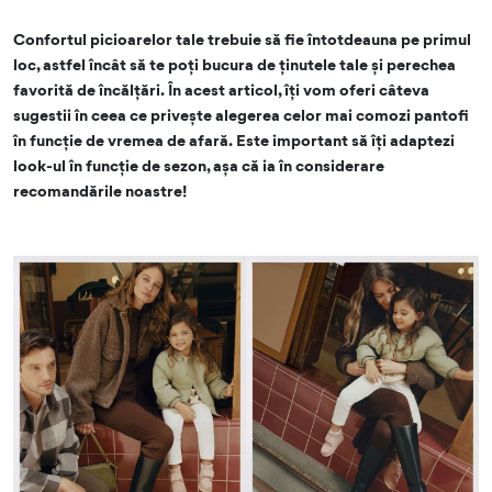
Confortul picioarelor tale trebuie să fie întotdeauna pe primul
loc, astfel încât să te poți bucura de ținutele tale și perechea
favorită de încălțări. În acest articol, îți vom oferi câteva
sugestii în ceea ce privește alegerea celor mai comozi pantofi
în funcție de vremea de afară. Este important să îți adaptezi
look-ul în funcție de sezon, așa că ia în considerare
recomandările noastre!