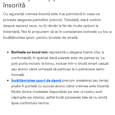
însorită
Cu siguranță vremea însorită este mai permisivă în ceea ce
privește alegerea pantofilor potriviți. Totodată, dacă vorbim
despre sezonul rece, nu îți rămân la fel de multe opțiuni la
îndemână. Noi îți propunem să iei în considerare botinele cu toc și
încălțămintea sport, pentru ținutele de stradă.
Botinele cu tocul mic
reprezintă o alegere foarte chic și
confortabilă, în special dacă soarele este de partea ta. Le
poți purta inclusiv la birou, incluse într-o ținută smart casual
sau atunci când urmează să participi la o petrecere semi-
formală.
Încălțămintea sport de damă
precum sneakerșii sau tenișii
poate fi purtată cu succes atunci când vremea este însorită.
Multe dintre modelele disponibile pe site-ul nostru sunt
căptușite pe interior, astfel încât picioarele tale să nu simtă
lipsa confortului termic.