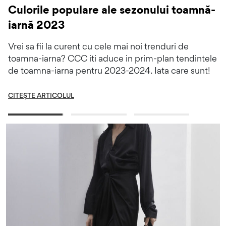
orile populare ale sezonului toamnă-
rnă 2023
 sa fii la curent cu cele mai noi trenduri de
na-iarna? CCC iti aduce in prim-plan tendintele
toamna-iarna pentru 2023-2024. Iata care sunt!
ȘTE ARTICOLUL