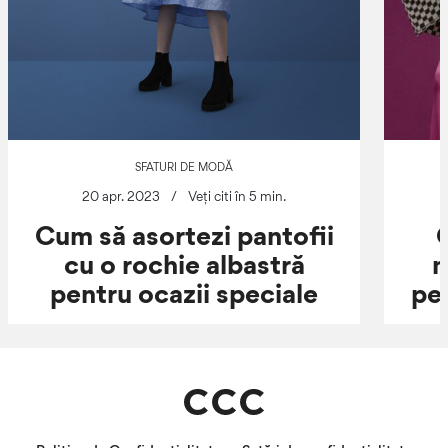
SFATURI DE MODĂ
20 apr. 2023
/
Veți citi în 5 min.
Cum să asortezi pantofii
cu o rochie albastră
m
pentru ocazii speciale
pe