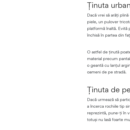
Ținuta urba
Dacă vrei să arăți plină
piele, un pulover trico
platformă înaltă. Evită 
închisă în partea din faț
O astfel de ținută poate
material precum pantalo
o geantă cu lanțul argin
oameni de pe stradă.
Ținuta de p
Dacă urmează să partici
a încerca rochiile tip s
reprezintă, pune-ți în 
totuși nu lasă foarte mu