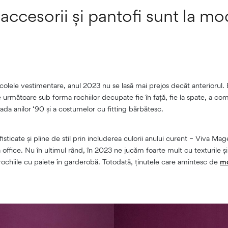
accesorii și pantofi sunt la mo
icolele vestimentare, anul 2023 nu se lasă mai prejos decât anteriorul. 
 următoare sub forma rochiilor decupate fie în față, fie la spate, a comb
da anilor ‘90 și a costumelor cu fitting bărbătesc.
ticate și pline de stil prin includerea culorii anului curent – Viva Mag
la office. Nu în ultimul rând, în 2023 ne jucăm foarte mult cu texturile 
rochiile cu paiete în garderobă. Totodată, ținutele care amintesc de
mo