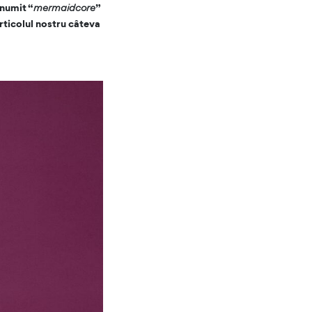
 numit “
mermaidcore
”
rticolul nostru câteva