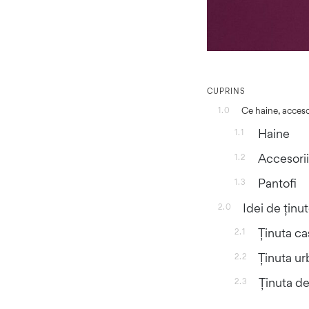
CUPRINS
Ce haine, acceso
1.0
Haine
1.1
Accesorii
1.2
Pantofi
1.3
Idei de ținu
2.0
Ținuta ca
2.1
Ținuta u
2.2
Ținuta d
2.3