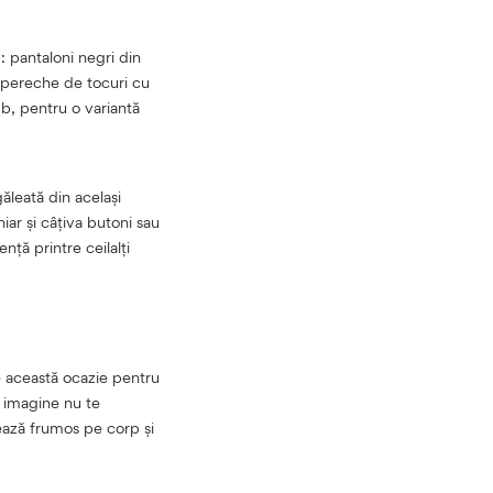
m: pantaloni negri din
o pereche de tocuri cu
mb, pentru o variantă
găleată din același
iar și câțiva butoni sau
nță printre ceilalți
e această ocazie pentru
ă imagine nu te
rează frumos pe corp și