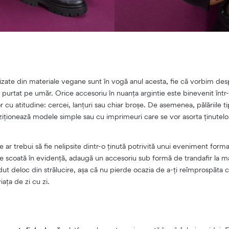
lizate din materiale vegane sunt în vogă anul acesta, fie că vorbim de
 purtat pe umăr. Orice accesoriu în nuanța argintie este binevenit într
lor cu atitudine: cercei, lanțuri sau chiar broșe. De asemenea, pălăriile ti
ziționează modele simple sau cu imprimeuri care se vor asorta ținutelor
 ar trebui să fie nelipsite dintr-o ținută potrivită unui eveniment forma
e scoată în evidență, adaugă un accesoriu sub formă de trandafir la mâ
dut deloc din strălucire, așa că nu pierde ocazia de a-ți reîmprospăta c
iața de zi cu zi.