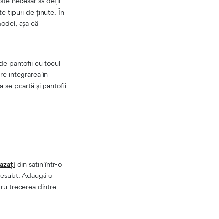
Este necesar să deții
 tipuri de ținute. În
odei, așa că
de pantofii cu tocul
re integrarea în
a se poartă și pantofii
azați
din satin într-o
edesubt. Adaugă o
tru trecerea dintre