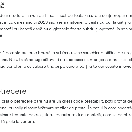
nă
 de încredere într-un outfit sofisticat de toată ziua, iată ce îți propune
tat în culoarea anului 2023 sau asemănătoare, o vestă cu puf la gât și 
pantofii cu baretă dacă nu ai gleznele foarte subțiri și optează, în schi
ă.
 fi completată cu o beretă în stil franțuzesc sau chiar o pălărie de tip 
nii. Nu uita să adaugi câteva dintre accesoriile menționate mai sus: ch
tiu vor oferi plus valoare ținutei pe care o porți și te vor scoate în evide
etrecere
pi la o petrecere care nu are un dress code prestabilit, poți profita d
irenă, cu sclipiri asemănătoare solzilor de pește. În cazul în care aceast
valoare feminitatea cu ajutorul rochiilor midi cu dantelă, care se camb
ltă piele la vedere.