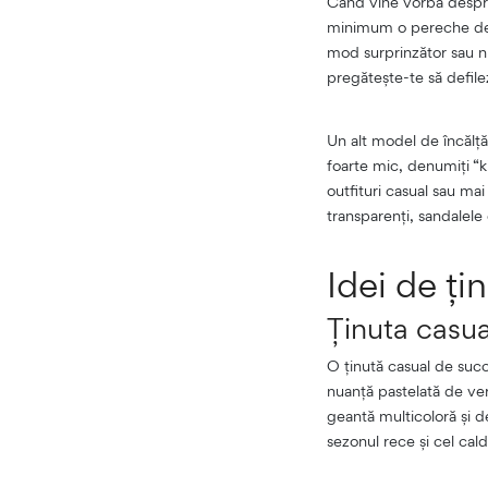
Când vine vorba desp
minimum o pereche de pa
mod surprinzător sau n
pregătește-te să defile
Un alt model de încălță
foarte mic, denumiți “k
outfituri casual sau mai
transparenți, sandalel
Idei de ți
Ținuta casua
O ținută casual de succe
nuanță pastelată de ve
geantă multicoloră și d
sezonul rece și cel cal