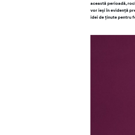
această perioadă, rochi
vor ieși în evidență p
idei de ținute pentru 