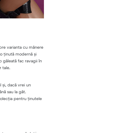
spre varianta cu mânere
-o ținută modernă și
p găleată fac ravagii în
 tale.
l și, dacă vrei un
nă sau la gât.
olecția pentru ținutele