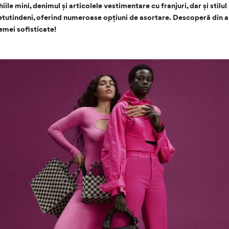
ile mini, denimul și articolele vestimentare cu franjuri, dar și stilul
retutindeni, oferind numeroase opțiuni de asortare. Descoperă din a
femei sofisticate!