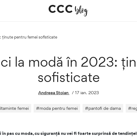
 ținute pentru femei sofisticate
ci la modă în 2023: țin
sofisticate
Andreea Stoian
/
17 ian. 2023
altaminte femei
#
moda pentru femei
#
pantofi de dama
#
reg
i în pas cu moda, cu siguranță nu vei fi foarte surprinsă de tendințel