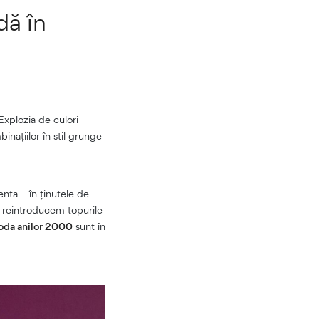
dă în
Explozia de culori
inațiilor în stil grunge
enta – în ținutele de
și reintroducem topurile
da anilor 2000
sunt în