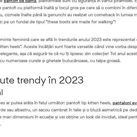
re
pantofi de damă
, platformele sunt cu siguranță în vârful piramidei. 
ntofi cu platformă înaltă și tocul gros pe care să o combini în diferite
u, cizmele înalte până la genunchi au realizat un comeback în lumea m
zi pe un fundal de tipul “these boots are made for walking”!
minte feminină care se află în trendurile anului 2023 este reprezentat 
itten heels”. Aceste încălțări sunt foarte versatile când vine vorba desp
 elegante, așa că asigură-te că nu îți lipsesc din colecție! Tot anul acest
e cu numeroase curele și ghetele butucănoase, cu talpa groasă.
nute trendy în 2023
l
s ar putea arăta în felul următor: pantofi tip kitten heels,
pantaloni ev
rde sau albastru, un sacou cambrat în talie și o bluză asimetrică pe d
e mari dimensiuni în ecuație și vei obține un look de invidiat, ideal pen
d.