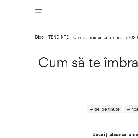
blog
TENDINȚE
›
›
Cum să te îmbraci la modă în 2023:
Cum să te îmbra
#
idei de tinute
#
inc
Dacă îți place să rămâ