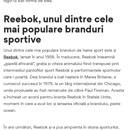
logo-ul sub formă de stea.
Reebok, unul dintre cele
mai populare branduri
sportive
Unul dintre cele mai populare branduri de haine sport este și
Reebok
, lansat în anul 1958. În traducere, Reebok înseamnă
„gazelă africană”, grația și viteza animalului fiind transpuse prin
intermediul pantofilor sport Reebok și performanțele sportivilor
care-i poartă. Deși brandul a luat naștere în Marea Britanie, a
cunoscut succesul în 1979, la un târg internațional din Chicago,
unde produsele au fost remarcate de către Paul Fireman. Acesta
a încheiat un acord pentru licența Reebok în Statele Unite,
moment în care a avut loc și lansarea oficială a brandului, peste
ocean.
În anii următori, Reebok și-a pus amprenta în istoria sporturilor,