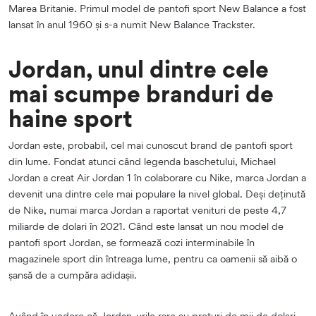
Marea Britanie. Primul model de pantofi sport New Balance a fost
lansat în anul 1960 și s-a numit New Balance Trackster.
Jordan, unul dintre cele
mai scumpe branduri de
haine sport
Jordan este, probabil, cel mai cunoscut brand de pantofi sport
din lume. Fondat atunci când legenda baschetului, Michael
Jordan a creat Air Jordan 1 în colaborare cu Nike, marca Jordan a
devenit una dintre cele mai populare la nivel global. Deși deținută
de Nike, numai marca Jordan a raportat venituri de peste 4,7
miliarde de dolari în 2021. Când este lansat un nou model de
pantofi sport Jordan, se formează cozi interminabile în
magazinele sport din întreaga lume, pentru ca oamenii să aibă o
șansă de a cumpăra adidașii.
Având în vedere că Jordan-urile rare au prețuri de mii de dolari