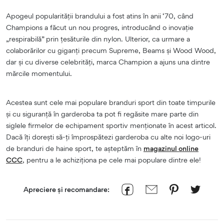
Apogeul popularității brandului a fost atins în anii ‘70, când
Champions a făcut un nou progres, introducând o inovație
„respirabilă” prin țesăturile din nylon. Ulterior, ca urmare a
colaborărilor cu giganți precum Supreme, Beams și Wood Wood,
dar și cu diverse celebrități, marca Champion a ajuns una dintre
mărcile momentului.
Acestea sunt cele mai populare branduri sport din toate timpurile
și cu siguranță în garderoba ta pot fi regăsite mare parte din
siglele firmelor de echipament sportiv menționate în acest articol.
Dacă îți dorești să-ți împrospătezi garderoba cu alte noi logo-uri
de branduri de haine sport, te așteptăm în
magazinul online
CCC
, pentru a le achiziționa pe cele mai populare dintre ele!
Apreciere și recomandare: