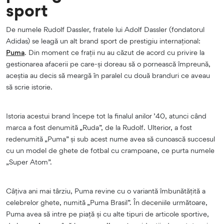
sport
De numele Rudolf Dassler, fratele lui Adolf Dassler (fondatorul
Adidas) se leagă un alt brand sport de prestigiu internațional:
Puma
. Din moment ce frații nu au căzut de acord cu privire la
gestionarea afacerii pe care-și doreau să o pornească împreună,
aceștia au decis să meargă în paralel cu două branduri ce aveau
să scrie istorie.
Istoria acestui brand începe tot la finalul anilor ’40, atunci când
marca a fost denumită „Ruda”, de la Rudolf. Ulterior, a fost
redenumită „Puma” și sub acest nume avea să cunoască succesul
cu un model de ghete de fotbal cu crampoane, ce purta numele
„Super Atom”.
Câțiva ani mai târziu, Puma revine cu o variantă îmbunătățită a
celebrelor ghete, numită „Puma Brasil”. În deceniile următoare,
Puma avea să intre pe piață și cu alte tipuri de articole sportive,