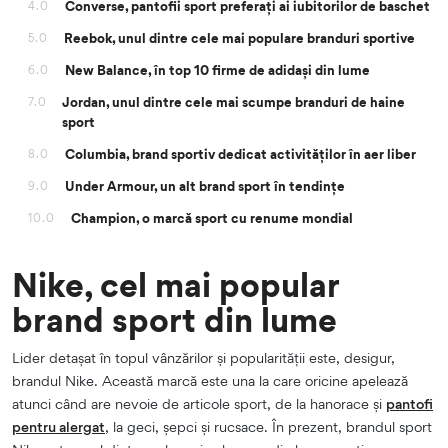
Converse, pantofii sport preferați ai iubitorilor de baschet
4.0
Reebok, unul dintre cele mai populare branduri sportive
5.0
New Balance, în top 10 firme de adidași din lume
6.0
Jordan, unul dintre cele mai scumpe branduri de haine
7.0
sport
Columbia, brand sportiv dedicat activităților în aer liber
8.0
Under Armour, un alt brand sport în tendințe
9.0
Champion, o marcă sport cu renume mondial
10.0
Nike, cel mai popular
brand sport din lume
Lider detașat în topul vânzărilor și popularității este, desigur,
brandul Nike. Această marcă este una la care oricine apelează
atunci când are nevoie de articole sport, de la hanorace și
pantofi
pentru alergat
, la geci, șepci și rucsace. În prezent, brandul sport