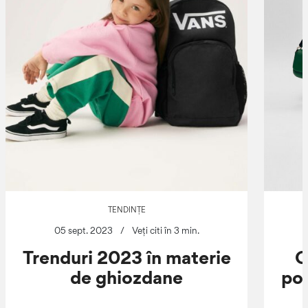
TENDINȚE
05 sept. 2023
/
Veți citi în 3 min.
Trenduri 2023 în materie
C
de ghiozdane
pot