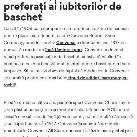
preferați ai iubitorilor de
baschet
Lansat în 1908 ca o companie care producea cizme de cauciuc
pentru ploaie, sub denumirea de Converse Rubber Shoe
Company, brandul sportiv
Converse
a debutat în anul 1917 cu
primul său model de
încălțăminte sport
. Converse a devenit
rapid preferata pasionaților de baschet, aceștia rămânând în
continuare cei mai bine vânduți pantofi pentru baschet din toate
timpurile. Să nu mai vorbim de faptul că modelele de Converse
se numără printre cele mai bune
tipuri de adidași care merg cu
rochii
!
Până în urmă cu câțiva ani, pantofii sport Converse Chuck Taylor
și-au păstrat aceeași linie și model inițiale. Ulterior, în 2015, a fost
lansată o nouă linie de încălțăminte sport, cu mai multă căptușeală
și un suport cu arc. În 1917, Converse își schimbă și numele
brandului în Converse All Stars, cunoscut astăzi la nivel global prin