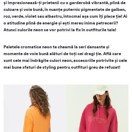
și impresionează-ți prietenii cu o garderobă vibrantă, plină de
culoare și voie bună, în nuanțe puternic pigmentate de galben,
roz, verde, violet sau albastru, întocmai așa cum îți place ție! Ai
o atitudine plină de energie și ești mereu inima petrecerii?
Atunci culorile neon se vor potrivi la fix în outfiturile tale!
Paletele cromatice neon te cheamă la seri dansante și
momente de voie bună alături de toți cei dragi ție. Află care
sunt cele mai îndrăgite culori neon, accesoriile potrivite și cele
mai bune sfaturi de styling pentru outfituri greu de refuzat!