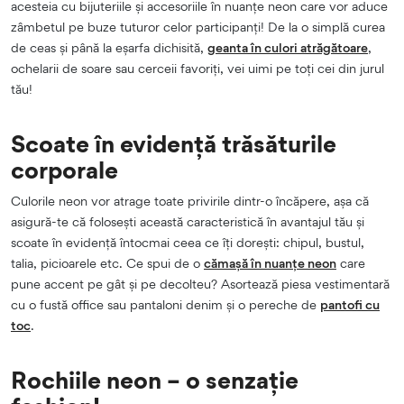
acesteia cu bijuteriile și accesoriile în nuanțe neon care vor aduce
zâmbetul pe buze tuturor celor participanți! De la o simplă curea
de ceas și până la eșarfa dichisită,
geanta în culori atrăgătoare
,
ochelarii de soare sau cerceii favoriți, vei uimi pe toți cei din jurul
tău!
Scoate în evidență trăsăturile
corporale
Culorile neon vor atrage toate privirile dintr-o încăpere, așa că
asigură-te că folosești această caracteristică în avantajul tău și
scoate în evidență întocmai ceea ce îți dorești: chipul, bustul,
talia, picioarele etc. Ce spui de o
cămașă în nuanțe neon
care
pune accent pe gât și pe decolteu? Asortează piesa vestimentară
cu o fustă office sau pantaloni denim și o pereche de
pantofi cu
toc
.
Rochiile neon – o senzație