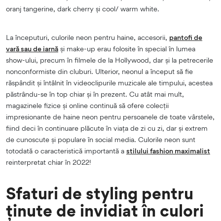
oranj tangerine, dark cherry și cool/ warm white.
La începuturi, culorile neon pentru haine, accesorii,
pantofi de
vară sau de iarnă
și make-up erau folosite în special în lumea
show-ului, precum în filmele de la Hollywood, dar și la petrecerile
nonconformiste din cluburi. Ulterior, neonul a început să fie
răspândit și întâlnit în videoclipurile muzicale ale timpului, acestea
păstrându-se în top chiar și în prezent. Cu atât mai mult,
magazinele fizice și online continuă să ofere colecții
impresionante de haine neon pentru persoanele de toate vârstele,
fiind deci în continuare plăcute în viața de zi cu zi, dar și extrem
de cunoscute și populare în social media. Culorile neon sunt
totodată o caracteristică importantă a
stilului fashion maximalist
reinterpretat chiar în 2022!
Sfaturi de styling pentru
ținute de invidiat în culori