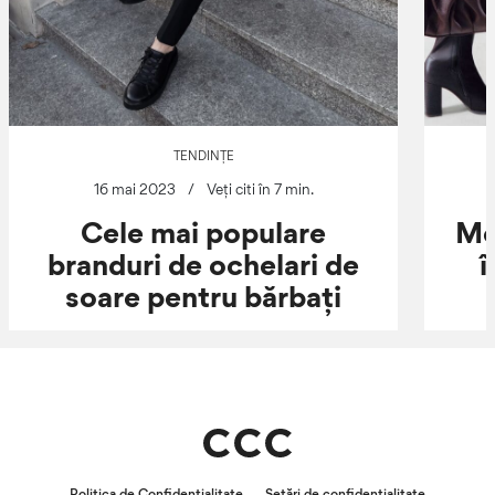
TENDINȚE
16 mai 2023
/
Veți citi în 7 min.
Cele mai populare
Mo
branduri de ochelari de
î
soare pentru bărbați
Politica de Confidențialitate
Setări de confidențialitate