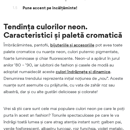
Pune accent pe încălțăminte!
1.5
Tendința culorilor neon.
Caracteristici și paletă cromatică
Îmbrăcămintea, pantofii,
bijuteriile și accesoriile
pot avea toate
palete cromatice cu nuanțe neon, culori puternic pigmentate,
foarte luminoase și chiar fluorescente. Neon-ul a apărut în jurul
anilor ’80 – ‘90, iar iubitorii de fashion și casele de modă au
adoptat numaidecât aceste
culori îndrăznețe și dinamice
.
Denumirea trendului reprezenta inițial noțiunea de „nou”. Aceste
nuanțe sunt asemuite cu prăjiturile, cu vata de zahăr roz sau
albastră, dar și cu alte gustări delicioase și colorate!
Vrei să știi care sunt cele mai populare culori neon pe care le poți
purta în acest an fashion? Tonurile spectaculoase pe care le va
îndrăgi toată lumea și care atrag atenția instant sunt: galben pai,
verde fosforescent, albastru turcoaz, roz funchsia, violet metalic,