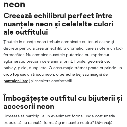
neon
Creează echilibrul perfect între
nuanțele neon și celelalte culori
ale outfitului
Ținutele în nuanțe neon trebuie combinate cu tonuri calme și
discrete pentru a crea un echilibru cromatic, care să ofere un look
fermecător. Nu combina nuanțele puternice cu imprimeuri
aglomerate, precum cele animal print, florale, geometrice,
paisley, plaid, dungi etc. O costumație trăsnet poate cuprinde un
crop top sau un tricou
neon, o
pereche bej sau neagră de
pantaloni largi
și sneakers confortabili.
Îmbogățește outfitul cu bijuterii și
accesorii neon
Urmează să participi la un eveniment formal unde costumația
trebuie să fie rafinată, formală și în nuanțe neutre? Dă-i viață