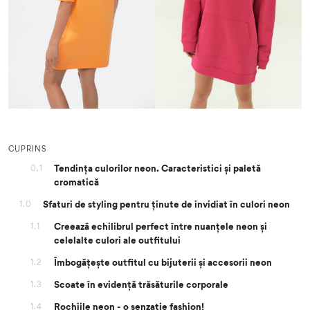
CUPRINS
Tendința culorilor neon. Caracteristici și paletă
0.1
cromatică
Sfaturi de styling pentru ținute de invidiat în culori neon
1.0
Creează echilibrul perfect între nuanțele neon și
1.1
celelalte culori ale outfitului
Îmbogățește outfitul cu bijuterii și accesorii neon
1.2
Scoate în evidență trăsăturile corporale
1.3
Rochiile neon - o senzație fashion!
1.4