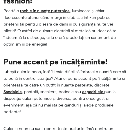
fashion!
Poartă o
rochie în nuanțe puternice
, luminoase și chiar
fluorescente atunci când mergi în club sau într-un pub cu
prietenii tăi pentru o seară de dans și cu siguranță nu te vei
plictisi! O astfel de culoare electrică și metalică nu doar că te
îndeamnă la distracție, ci le oferă și celorlați un sentiment de
optimism și de energie!
Pune accent pe încălțăminte!
Iubești culorile neon, însă îți este dificil să îmbraci o nuanță care să
te pună în centrul atenției? Atunci pune accent pe încălțăminte și
orientează-te către un outfit în nuanțe pastelate, discrete.
Sandalele
, pantofii, sneakers, botinele sau
espadrilele
pun la
dispoziție culori puternice și diverse, pentru orice gust și
eveniment, așa că nu mai sta pe gânduri și alege produsele
perfecte!
Culorile neon nu sunt pentru toate gusturile, însă pentru un