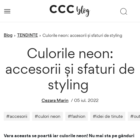
blog
TENDINȚE
›
›
Culorile neon: accesorii și sfaturi de styling
Culorile neon:
accesorii și sfaturi de
styling
Cezara Marin
/
05 iul. 2022
#
accesorii
#
culori neon
#
fashion
#
idei de tinute
#
out
Vara aceasta se poartă iar culorile neon! Nu mai sta pe gânduri