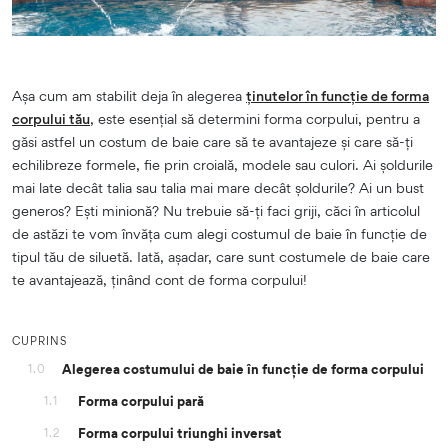
Așa cum am stabilit deja în alegerea
ținutelor în funcție de forma
corpului tău
, este esențial să determini forma corpului, pentru a
găsi astfel un costum de baie care să te avantajeze și care să-ți
echilibreze formele, fie prin croială, modele sau culori. Ai șoldurile
mai late decât talia sau talia mai mare decât șoldurile? Ai un bust
generos? Ești minionă? Nu trebuie să-ți faci griji, căci în articolul
de astăzi te vom învăța cum alegi costumul de baie în funcție de
tipul tău de siluetă. Iată, așadar, care sunt costumele de baie care
te avantajează, ținând cont de forma corpului!
CUPRINS
Alegerea costumului de baie în funcție de forma corpului
1.0
Forma corpului pară
1.1
Forma corpului triunghi inversat
1.2