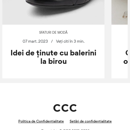
SFATURI DE MODĂ
07 mart. 2023
/
Veți citi în 3 min.
Idei de ținute cu balerini
G
la birou
or
Politica de Confidențialitate
Setări de confidențialitate