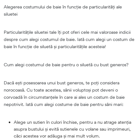
Alegerea costumului de baie în funcție de particularități ale
siluetei
Particularitățile siluetei tale îți pot oferi cele mai valoroase indicii
despre cum alegi costumul de baie. Iată cum alegi un costum de
baie în funcție de siluetă și particularitățile acesteia!
Cum alegi costumul de baie pentru o siluetă cu bust generos?
Dacă ești posesoarea unui bust generos, te poți considera
norocoasă. Cu toate acestea, sânii voluptoși pot deveni o
corvoadă în circumstanțele în care ai ales un costum de baie
nepotrivit. Iată cum alegi costume de baie pentru sâni mari:
Alege un sutien în culori închise, pentru a nu atrage atenția
asupra bustului și evită sutienele cu volane sau imprimeuri,
căci acestea vor adăuga și mai mult volum.