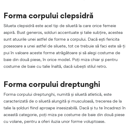
Forma corpului clepsidră
Silueta clepsidră este acel tip de siluetă la care orice femeie
aspiră. Bust generos, solduri accentuate și talie subțire, acestea
sunt atuurile unei astfel de forme a corpului. Dacă ești fericita
posesoare a unei astfel de siluete, tot ce trebuie să faci este să-ți
pui în valoare aceste forme atrăgătoare și să alegi costume de
baie din două piese, în orice model. Poți miza chiar și pentru
costume de baie cu talie înaltă, dacă iubești stilul retro.
Forma corpului dreptunghi
Forma corpului dreptunghi, numită și siluetă atletică, este
caracterizată de o siluetă alungită și musculoasă, trecerea de la
talie la șolduri fiind aproape insesizabilă. Dacă și tu te încadrezi în
această categorie, poți miza pe costume de baie din două piese
cu volane, pentru a oferi iluzia unor forme voluptoase.