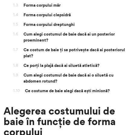
Forma corpului măr
1.3
Forma corpului clepsidră
1.4
Forma corpului dreptunghi
1.5
Cum alegi costumul de baie dacă ai un posterior
1.6
proeminent?
Ce costum de baie ți se potrivește dacă ai posteriorul
1.7
plat?
Ce porți la plajă dacă ai siluetă atletică?
1.8
Cum alegi costumul de baie dacă ai o siluetă cu
1.9
abdomen rotund?
Ce costume de baie alegi dacă ești minionă?
1.10
Alegerea costumului de
baie în funcție de forma
corpului