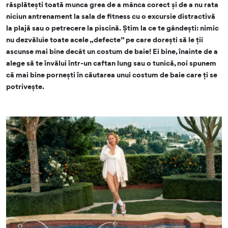
răsplătești toată munca grea de a mânca corect și de a nu rata
niciun antrenament la sala de fitness cu o excursie distractivă
la plajă sau o petrecere la piscină. Știm la ce te gândești: nimic
nu dezvăluie toate acele „defecte” pe care dorești să le ții
ascunse mai bine decât un costum de baie! Ei bine, înainte de a
alege să te învălui într-un caftan lung sau o tunică, noi spunem
că mai bine pornești în căutarea unui costum de baie care ți se
potrivește.