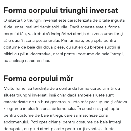
Forma corpului triunghi inversat
O siluetă tip triunghi inversat este caracterizată de o talie îngustă
și de umeri mai lați decât șoldurile. Dacă aceasta este și forma
corpului tău, va trebui să îndepărtezi atenția din zona umerilor și
să o duci în zona posteriorului. Prin urmare, poți opta pentru
costume de baie din două piese, cu sutien cu bretele subțiri și
bikini cu pliuri decorative, dar și pentru costume de baie întregi,
cu aceleași caracteristici.
Forma corpului măr
Multe femei au tendința de a confunda forma corpului măr cu
silueta triunghi inversat, însă chiar dacă ambele siluete sunt
caracterizate de un bust generos, silueta măr presupune și câteva
kilograme în plus în zona abdomenului. În acest caz, poți opta
pentru costume de baie întregi, care să mascheze zona
abdomenului. Poți opta chiar și pentru costume de baie întregi
decupate, cu pliuri atent plasate pentru a-ți avantaja silueta.