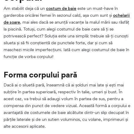
Am stabilit deja că un
costum de baie
este un must-have în
garderoba oricărei femei în sezonul cald, așa cum sunt și
ochelarii
de soare
, mai ales dacă se anunță vacanțe la malul mării sau răsfăț
la piscină. Totuși, cum alegi costumul de baie care să ți se
potrivească perfect? Soluția este una simplă: trebuie să-ți cunoști
silueta și să fii conștientă de punctele forte, dar și cum să
maschezi micile imperfecțiuni. Iată cum alegi costumul de baie în
funcție de vorba corpului!
Forma corpului pară
Dacă ai o siluetă pară, înseamnă că ai șolduri mai late și ești mai
subțire în partea superioară, respectiv în talie, umeri și bust. În
acest caz, va trebui să adaugi volum în partea de sus, pentru a
compensa din punct de vedere vizual. Această formă a corpului e
avantajată de costumele de baie alcătuite dintr-un slip decupat în
părțile laterale și de un sutien voluminos, cu volane, imprimeuri și
alte accesorii aplicate.