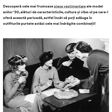
Descoperă cele mai frumoase
piese vestimentare
ale modei
anilor ’30, alături de caracteristicile, cultura și vibe-ul pe care-l
oferă această perioadă, astfel încât să poți adăuga în
outfiturile purtate astăzi cele mai îndrăgite combinații!