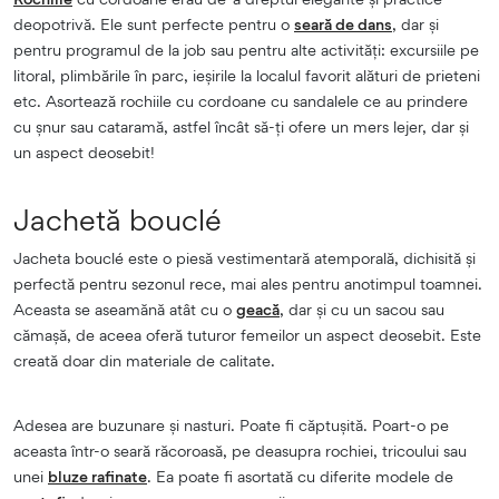
deopotrivă. Ele sunt perfecte pentru o
seară de dans
, dar și
pentru programul de la job sau pentru alte activități: excursiile pe
litoral, plimbările în parc, ieșirile la localul favorit alături de prieteni
etc. Asortează rochiile cu cordoane cu sandalele ce au prindere
cu șnur sau cataramă, astfel încât să-ți ofere un mers lejer, dar și
un aspect deosebit!
Jachetă bouclé
Jacheta bouclé este o piesă vestimentară atemporală, dichisită și
perfectă pentru sezonul rece, mai ales pentru anotimpul toamnei.
Aceasta se aseamănă atât cu o
geacă
, dar și cu un sacou sau
cămașă, de aceea oferă tuturor femeilor un aspect deosebit. Este
creată doar din materiale de calitate.
Adesea are buzunare și nasturi. Poate fi căptușită. Poart-o pe
aceasta într-o seară răcoroasă, pe deasupra rochiei, tricoului sau
unei
bluze rafinate
. Ea poate fi asortată cu diferite modele de