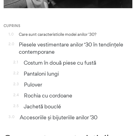
CUPRINS
Care sunt caracteristicile modei anilor '30?
1.0
Piesele vestimentare anilor ‘30 în tendințele
2.0
contemporane
Costum în două piese cu fustă
2.1
Pantaloni lungi
2.2
Pulover
2.3
Rochia cu cordoane
2.4
Jachetă bouclé
2.5
Accesoriile și bijuteriile anilor '30
3.0