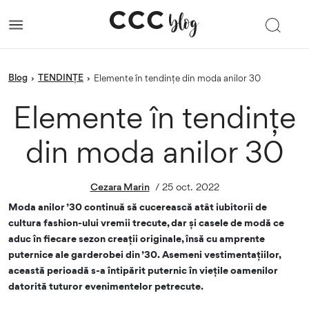
blog
TENDINȚE
›
›
Elemente în tendințe din moda anilor 30
Elemente în tendințe
din moda anilor 30
Cezara Marin
/
25 oct. 2022
Moda anilor ’30 continuă să cucerească atât iubitorii de
cultura fashion-ului vremii trecute, dar și casele de modă ce
aduc în fiecare sezon creații originale, însă cu amprente
puternice ale garderobei din ’30. Asemeni vestimentațiilor,
această perioadă s-a întipărit puternic în viețile oamenilor
datorită tuturor evenimentelor petrecute.