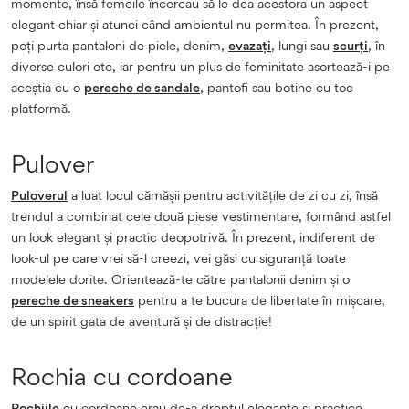
momente, însă femeile încercau să le dea acestora un aspect
elegant chiar și atunci când ambientul nu permitea. În prezent,
poți purta pantaloni de piele, denim,
evazați
, lungi sau
scurți
, în
diverse culori etc, iar pentru un plus de feminitate asortează-i pe
aceștia cu o
pereche de sandale
, pantofi sau botine cu toc
platformă.
Pulover
Puloverul
a luat locul cămășii pentru activitățile de zi cu zi, însă
trendul a combinat cele două piese vestimentare, formând astfel
un look elegant și practic deopotrivă. În prezent, indiferent de
look-ul pe care vrei să-l creezi, vei găsi cu siguranță toate
modelele dorite. Orientează-te către pantalonii denim și o
pereche de sneakers
pentru a te bucura de libertate în mișcare,
de un spirit gata de aventură și de distracție!
Rochia cu cordoane
Rochiile
cu cordoane erau de-a dreptul elegante și practice