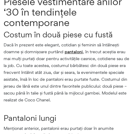
Piesele vestimentare anilor
‘30 în tendințele
contemporane
Costum în două piese cu fustă
Dacă în prezent este elegant, cotidian și feminin să întâlnești
doamne și domnișoare purtând
pantaloni
, în trecut aceștia erau
mai mulți purtați doar pentru activitățile casnice, cotidiene sau de
la job. Cu toate acestea, costumul bărbătesc din două piese era
frecvent întâlnit atât ziua, dar și seara, la evenimentele speciale
asistate, însă în loc de pantaloni erau purtate fuste. Costumul din
jerseu de lână este unul dintre favoritele publicului: două piese –
sacou până în talie și fustă până la mijlocul gambei. Modelul este
realizat de Coco Chanel.
Pantaloni lungi
Menționat anterior, pantalonii erau purtați doar în anumite