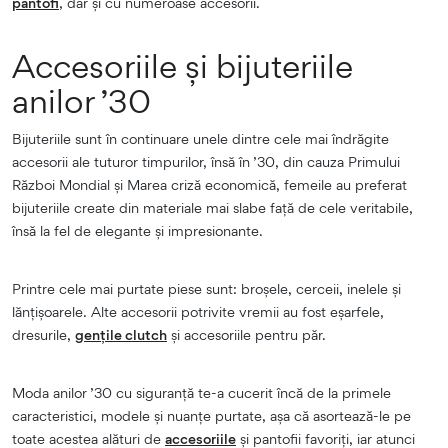
pantofi
, dar și cu numeroase accesorii.
Accesoriile și bijuteriile
anilor ’30
Bijuteriile sunt în continuare unele dintre cele mai îndrăgite
accesorii ale tuturor timpurilor, însă în ’30, din cauza Primului
Război Mondial și Marea criză economică, femeile au preferat
bijuteriile create din materiale mai slabe față de cele veritabile,
însă la fel de elegante și impresionante.
Printre cele mai purtate piese sunt: broșele, cerceii, inelele și
lănțișoarele. Alte accesorii potrivite vremii au fost eșarfele,
dresurile,
gențile clutch
și accesoriile pentru păr.
Moda anilor ’30 cu siguranță te-a cucerit încă de la primele
caracteristici, modele și nuanțe purtate, așa că asortează-le pe
toate acestea alături de
accesoriile
și pantofii favoriți, iar atunci