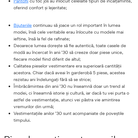
Pantofii
cu toc jos au înlocuit celelalte tipuri de încălțăminte,
oferind confort și lejeritate;
Bijuteriile
continuau să joace un rol important în lumea
modei, însă cele veritabile erau înlocuite cu modele mai
ieftine, însă la fel de rafinate;
Deoarece lumea dorește să fie autentică, toate casele de
modă au încercat în anii ’30 să creeze doar piese unice,
fiecare model fiind diferit de altul;
Calitatea pieselor vestimentare era superioară cantității
acestora. Chiar dacă aveai în garderobă 5 piese, acestea
rezistau ani îndelungați fără să se strice;
Îmbrăcămintea din anii ’30 nu înseamnă doar un trend al
modei, ci înseamnă istorie și cultură, iar dacă tu vei purta o
astfel de vestimentație, atunci vei păstra vie amintirea
vremurilor din urmă;
Vestimentațiile anilor ’30 sunt acompaniate de poveștile
timpului.