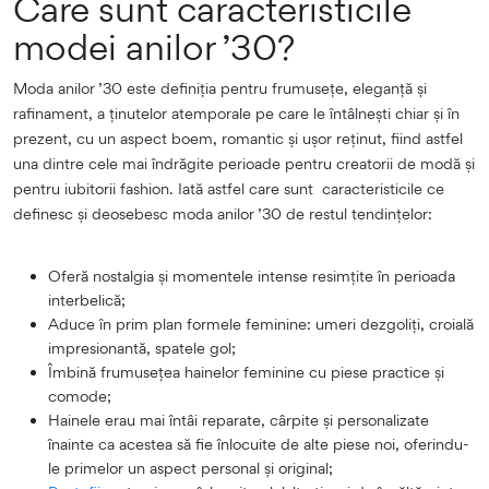
Care sunt caracteristicile
modei anilor ’30?
Moda anilor ’30 este definiția pentru frumusețe, eleganță și
rafinament, a ținutelor atemporale pe care le întâlnești chiar și în
prezent, cu un aspect boem, romantic și ușor reținut, fiind astfel
una dintre cele mai îndrăgite perioade pentru creatorii de modă și
pentru iubitorii fashion. Iată astfel care sunt caracteristicile ce
definesc și deosebesc moda anilor ’30 de restul tendințelor:
Oferă nostalgia și momentele intense resimțite în perioada
interbelică;
Aduce în prim plan formele feminine: umeri dezgoliți, croială
impresionantă, spatele gol;
Îmbină frumusețea hainelor feminine cu piese practice și
comode;
Hainele erau mai întâi reparate, cârpite și personalizate
înainte ca acestea să fie înlocuite de alte piese noi, oferindu-
le primelor un aspect personal și original;