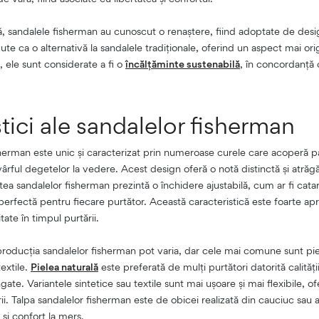
sandalele fisherman au cunoscut o renaștere, fiind adoptate de desi
zute ca o alternativă la sandalele tradiționale, oferind un aspect mai orig
, ele sunt considerate a fi o
încălțăminte sustenabilă
, în concordanță 
tici ale sandalelor fisherman
herman este unic și caracterizat prin numeroase curele care acoperă p
 vârful degetelor la vedere. Acest design oferă o notă distinctă și atrăg
a sandalelor fisherman prezintă o închidere ajustabilă, cum ar fi cat
perfectă pentru fiecare purtător. Această caracteristică este foarte a
itate în timpul purtării.
n producția sandalelor fisherman pot varia, dar cele mai comune sunt pie
textile.
Pielea naturală
este preferată de mulți purtători datorită calități
ungate. Variantele sintetice sau textile sunt mai ușoare și mai flexibile, o
ii. Talpa sandalelor fisherman este de obicei realizată din cauciuc sau a
 și confort la mers.