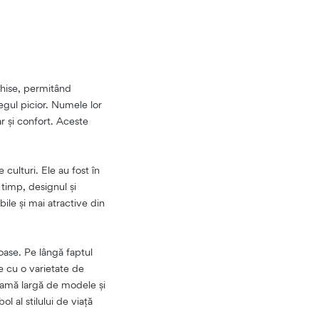
chise, permitând
regul picior. Numele lor
r și confort. Aceste
 culturi. Ele au fost în
 timp, designul și
ile și mai atractive din
ase. Pe lângă faptul
te cu o varietate de
 gamă largă de modele și
l al stilului de viață