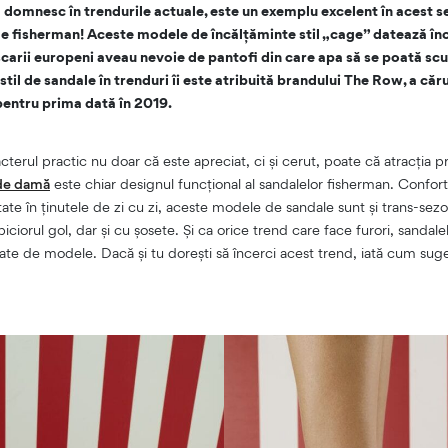
 domnesc în trendurile actuale, este un exemplu excelent în acest sen
le fisherman! Aceste modele de încălțăminte stil „cage” datează în
carii europeni aveau nevoie de pantofi din care apa să se poată scur
til de sandale în trenduri îi este atribuită brandului The Row, a căr
ă pentru prima dată în 2019.
cterul practic nu doar că este apreciat, ci și cerut, poate că atracția p
de damă
este chiar designul funcțional al sandalelor fisherman. Conforta
ate în ținutele de zi cu zi, aceste modele de sandale sunt și trans-sezon
iciorul gol, dar și cu șosete. Și ca orice trend care face furori, sandal
tate de modele. Dacă și tu dorești să încerci acest trend, iată cum suger