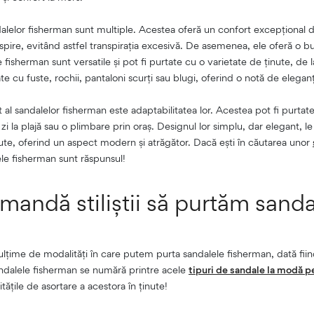
dalelor fisherman sunt multiple. Acestea oferă un confort excepțional d
spire, evitând astfel transpirația excesivă. De asemenea, ele oferă o bun
 fisherman sunt versatile și pot fi purtate cu o varietate de ținute, de 
te cu fuste, rochii, pantaloni scurți sau blugi, oferind o notă de eleganță 
 al sandalelor fisherman este adaptabilitatea lor. Acestea pot fi purtat
i la plajă sau o plimbare prin oraș. Designul lor simplu, dar elegant, le
nute, oferind un aspect modern și atrăgător. Dacă ești în căutarea unor
ele fisherman sunt răspunsul!
andă stiliștii să purtăm sanda
ulțime de modalități în care putem purta sandalele fisherman, dată fiind
dalele fisherman se numără printre acele
tipuri de sandale la modă p
tățile de asortare a acestora în ținute!