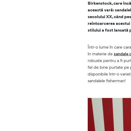
Birkenstock, care încă
această vară: sandale
secolului XX, când pes
reîntoarcerea acestui s
stilului a fost lansat
Într-o lume în care cara
în materie de
sandale 
robuste pentru a fi purt
fel de bine purtate pe p
disponibile într-o varie
sandalele fisherman!