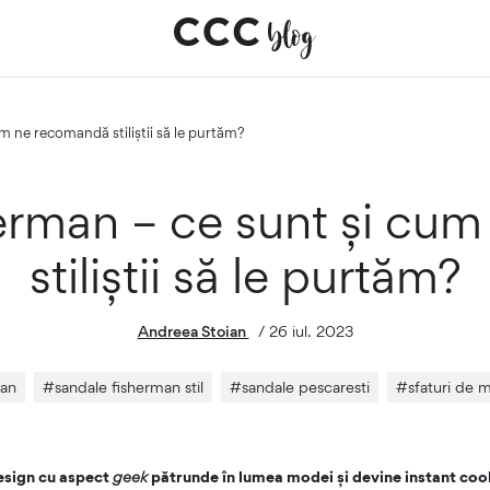
um ne recomandă stiliștii să le purtăm?
herman – ce sunt și cu
stiliștii să le purtăm?
Andreea Stoian
/
26 iul. 2023
man
#
sandale fisherman stil
#
sandale pescaresti
#
sfaturi de 
design cu aspect
geek
pătrunde în lumea modei și devine instant cool.