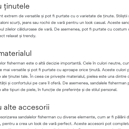
 ținutele
t extrem de versatile și pot fi purtate cu o varietate de ținute. Stilișt
loni scurți, jeans sau rochii de vară pentru un look casual. Aceste sa
mpul zilelor călduroase de vară. De asemenea, pot fi purtate cu costum d
ct relaxat și trendy.
materialul
elor fisherman este o altă decizie importantă. Cele în culori neutre, cum
e mai versatile și pot fi purtate cu aproape orice ținută. Aceste culori
 ale ținutei tale. În ceea ce privește materialul, pielea este una dintre
ității și confortului pe care îl oferă. De asemenea, sandalele fisherman p
 alte tipuri de piele, în funcție de preferințe și de stilul personal.
 alte accesorii
esorizarea sandalelor fisherman cu diverse elemente, cum ar fi pălării d
e, pentru a crea un look de vară perfect. Aceste accesorii pot completa 