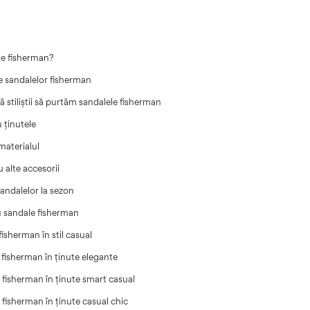
le fisherman?
le sandalelor fisherman
tiliștii să purtăm sandalele fisherman
 ținutele
materialul
 alte accesorii
andalelor la sezon
cu sandale fisherman
fisherman în stil casual
 fisherman în ținute elegante
 fisherman în ținute smart casual
 fisherman în ținute casual chic