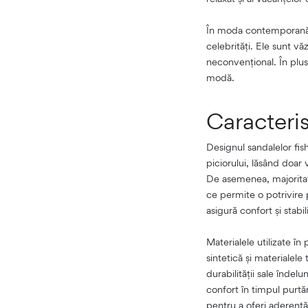
În moda contemporană, 
celebrități. Ele sunt vă
neconvențional. În plus
modă.
Caracteris
Designul sandalelor fis
piciorului, lăsând doar
De asemenea, majoritate
ce permite o potrivire 
asigură confort și stabil
Materialele utilizate î
sintetică și materialele 
durabilității sale îndel
confort în timpul purtăr
pentru a oferi aderență