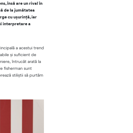
s, însă are un rival în
că de la jumătatea
ge cu ușurință, iar
ui interpretare a
rincipală a acestui trend
bile și suficient de
iere, întrucât arată la
ele fisherman sunt
ează stiliștii să purtăm