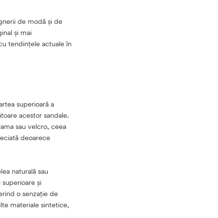
gnerii de modă și de
inal și mai
cu tendințele actuale în
artea superioară a
ătoare acestor sandale.
arama sau velcro, ceea
preciată deoarece
lea naturală sau
i superioare și
ferind o senzație de
lte materiale sintetice,