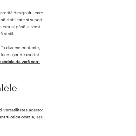
atorită designului care
ă stabilitate și suport
la casual până la semi-
și stil.
e în diverse contexte,
 face ușor de asortat
sandale de vară eco-
lele
 versatilitatea acestor
entru orice ocazie
, așa