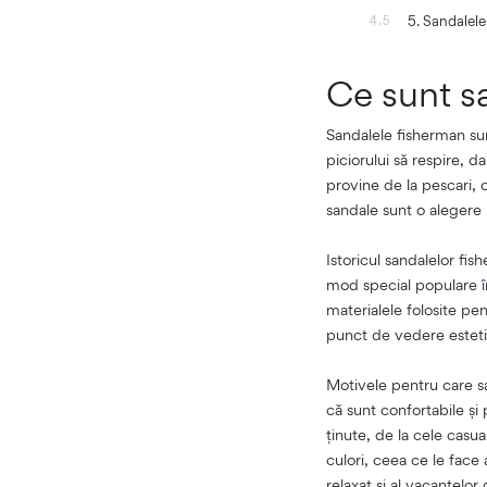
5. Sandalele
4.5
Ce sunt s
Sandalele fisherman sun
piciorului să respire, d
provine de la pescari, 
sandale sunt o alegere po
Istoricul sandalelor fis
mod special populare în
materialele folosite pe
punct de vedere esteti
Motivele pentru care s
că sunt confortabile și 
ținute, de la cele casu
culori, ceea ce le face 
relaxat și al vacanțelor 