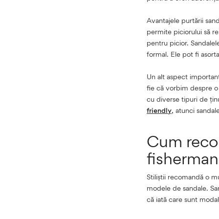
Avantajele purtării san
permite piciorului să re
pentru picior. Sandalele
formal. Ele pot fi asorta
Un alt aspect important
fie că vorbim despre o z
cu diverse tipuri de ți
friendly
, atunci sandal
Cum recom
fisherman
Stiliștii recomandă o m
modele de sandale. San
că iată care sunt modali