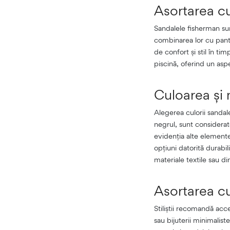
Asortarea cu
Sandalele fisherman sun
combinarea lor cu panta
de confort și stil în ti
piscină, oferind un aspe
Culoarea și 
Alegerea culorii sandal
negrul, sunt considerat
evidenția alte elemente
opțiuni datorită durabil
materiale textile sau din
Asortarea cu
Stiliștii recomandă acc
sau bijuterii minimalist