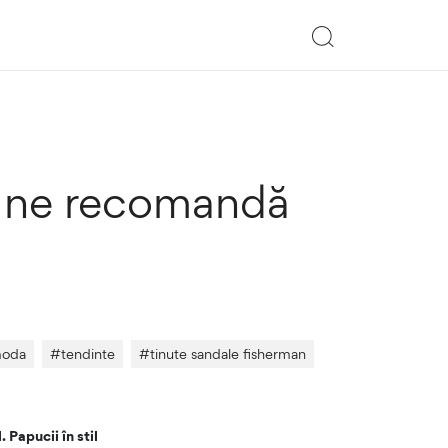
m ne recomandă
moda
#
tendinte
#
tinute sandale fisherman
 Papucii în stil