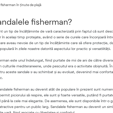
 fisherman în ținute de plajă
andalele fisherman?
t un tip de încălțăminte de vară caracterizată prin faptul că sunt des
ar în același timp protejate, având o serie de curele care înconjoară înt
care aveau nevoie de un tip de încălțăminte care să ofere protecție, da
pulară în zilele noastre datorită aspectului lor practic și versatilității.
herman este unul îndelungat, fiind purtate de mii de ani de către diverse
 culturile mediteraneene, unde pescuitul era o activitate obișnuită. În
ntru aceste sandale s-au schimbat și au evoluat, devenind mai confortab
c.
andalele fisherman au devenit atât de populare în prezent sunt numero
permit piciorului să respire, ele sunt și foarte versatile, putând fi purta
al până la cele mai elegante. De asemenea, ele sunt disponibile într-o
atractive pentru un public larg. Sandalele fisherman au devenit un simbo
de vară, fiind asociate cu libertatea și confortul.