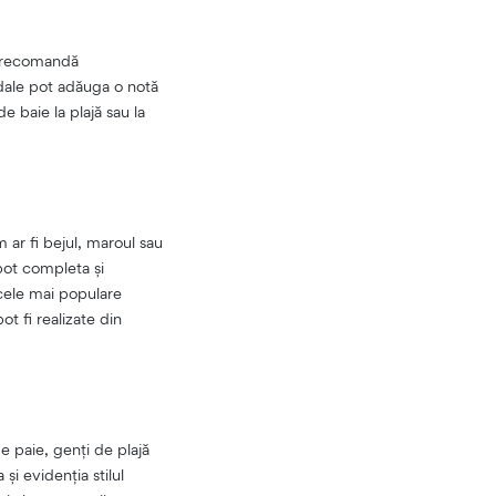
ii recomandă
ndale pot adăuga o notă
e baie la plajă sau la
 ar fi bejul, maroul sau
 pot completa și
 cele mai populare
ot fi realizate din
e paie, genți de plajă
și evidenția stilul