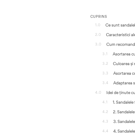
CUPRINS
Ce sunt sandale
1.0
Caracteristici a
2.0
Cum recomandă s
3.0
Asortarea cu
3.1
Culoarea și 
3.2
Asortarea cu
3.3
Adaptarea s
3.4
Idei de ținute 
4.0
1. Sandalele 
4.1
2. Sandalele
4.2
3. Sandalele
4.3
4. Sandalele
4.4