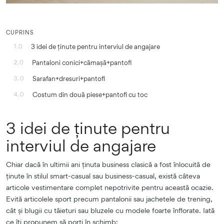
CUPRINS
3 idei de ținute pentru interviul de angajare
1.0
Pantaloni conici+cămașă+pantofi
2.0
Sarafan+dresuri+pantofi
3.0
Costum din două piese+pantofi cu toc
4.0
3 idei de ținute pentru
interviul de angajare
Chiar dacă în ultimii ani ținuta business clasică a fost înlocuită de
ținute în stilul smart-casual sau business-casual, există câteva
articole vestimentare complet nepotrivite pentru această ocazie.
Evită articolele sport precum pantalonii sau jachetele de trening,
cât și blugii cu tăieturi sau bluzele cu modele foarte înflorate. Iată
ce îți propunem să porți în schimb: