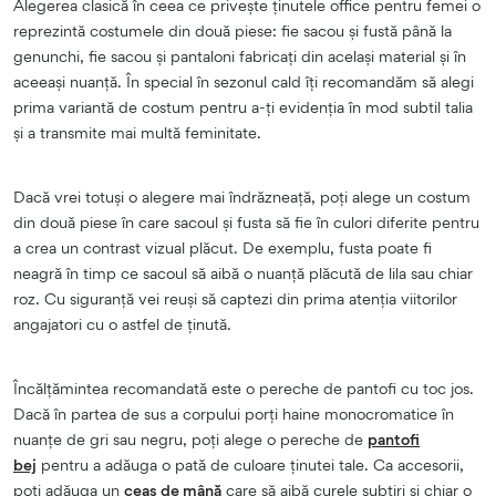
Alegerea clasică în ceea ce privește ținutele office pentru femei o
reprezintă costumele din două piese: fie sacou și fustă până la
genunchi, fie sacou și pantaloni fabricați din același material și în
aceeași nuanță. În special în sezonul cald îți recomandăm să alegi
prima variantă de costum pentru a-ți evidenția în mod subtil talia
și a transmite mai multă feminitate.
Dacă vrei totuși o alegere mai îndrăzneață, poți alege un costum
din două piese în care sacoul și fusta să fie în culori diferite pentru
a crea un contrast vizual plăcut. De exemplu, fusta poate fi
neagră în timp ce sacoul să aibă o nuanță plăcută de lila sau chiar
roz. Cu siguranță vei reuși să captezi din prima atenția viitorilor
angajatori cu o astfel de ținută.
Încălțămintea recomandată este o pereche de pantofi cu toc jos.
Dacă în partea de sus a corpului porți haine monocromatice în
nuanțe de gri sau negru, poți alege o pereche de
pantofi
bej
pentru a adăuga o pată de culoare ținutei tale. Ca accesorii,
poți adăuga un
ceas de mână
care să aibă curele subțiri și chiar o