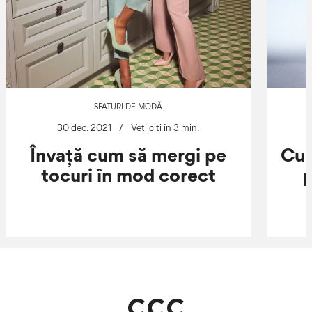
SFATURI DE MODĂ
30 dec. 2021
/
Veți citi în 3 min.
Învață cum să mergi pe
Cum
tocuri în mod corect
p