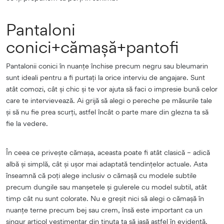
Pantaloni
conici+cămașă+pantofi
Pantalonii conici în nuanțe închise precum negru sau bleumarin
sunt ideali pentru a fi purtați la orice interviu de angajare. Sunt
atât comozi, cât și chic și te vor ajuta să faci o impresie bună celor
care te intervievează. Ai grijă să alegi o pereche pe măsurile tale
și să nu fie prea scurți, astfel încât o parte mare din glezna ta să
fie la vedere.
În ceea ce privește cămașa, aceasta poate fi atât clasică – adică
albă și simplă, cât și ușor mai adaptată tendințelor actuale. Asta
înseamnă că poți alege inclusiv o cămașă cu modele subtile
precum dungile sau manșetele și gulerele cu model subtil, atât
timp cât nu sunt colorate. Nu e greșit nici să alegi o cămașă în
nuanțe terne precum bej sau crem, însă este important ca un
singur articol vestimentar din ținuta ta să iasă astfel în evidență.