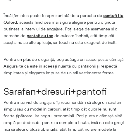
Încălțămintea poate fi reprezentată de o pereche de
pantofi tip
Oxford
, aceasta fiind cea mai sigură alegere pentru o ținută
business la interviul de angajare. Poți alege de asemenea și o
pereche de
pantofi cu toc
de culoare închisă, atât timp cât
aceștia nu au alte aplicații, iar tocul nu este exagerat de înalt.
Pentru un plus de eleganță, poți adăuga un sacou peste cămașă.
Asigură-te că este în aceeași nuanță cu pantalonii și respectă
simplitatea și eleganța impuse de un stil vestimentar formal.
Sarafan+dresuri+pantofi
Pentru interviul de angajare îți recomandăm să alegi un sarafan
simplu sau cu model în carouri, atât timp cât culorile nu sunt
foarte țipătoare, iar negrul predomină. Poți purta o cămașă albă
simplă pe dedesubt pentru a completa ținuta, însă nu este greșit
nici să alegi o bluză obișnuită, atât timp cât nu are modele la