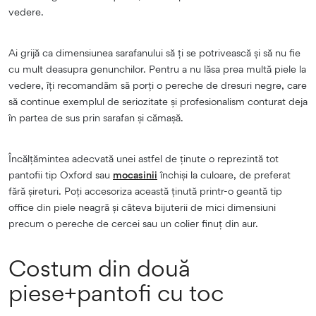
vedere.
Ai grijă ca dimensiunea sarafanului să ți se potrivească și să nu fie
cu mult deasupra genunchilor. Pentru a nu lăsa prea multă piele la
vedere, îți recomandăm să porți o pereche de dresuri negre, care
să continue exemplul de seriozitate și profesionalism conturat deja
în partea de sus prin sarafan și cămașă.
Încălțămintea adecvată unei astfel de ținute o reprezintă tot
pantofii tip Oxford sau
mocasinii
închiși la culoare, de preferat
fără șireturi. Poți accesoriza această ținută printr-o geantă tip
office din piele neagră și câteva bijuterii de mici dimensiuni
precum o pereche de cercei sau un colier finuț din aur.
Costum din două
piese+pantofi cu toc