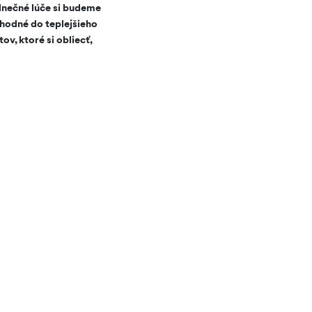
Slnečné lúče si budeme
vhodné do teplejšieho
v, ktoré si obliecť,