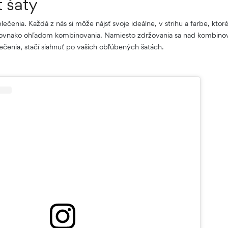
 šaty
lečenia. Každá z nás si môže nájsť svoje ideálne, v strihu a farbe, kto
rovnako ohľadom kombinovania. Namiesto zdržovania sa nad kombin
ečenia, stačí siahnuť po vašich obľúbených šatách.