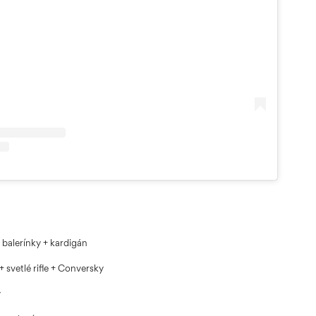
 balerínky + kardigán
 svetlé rifle + Conversky
y