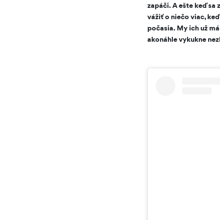
zapáči. A ešte keď sa
vážiť o niečo viac, ke
počasia. My ich už mám
akonáhle vykukne nez