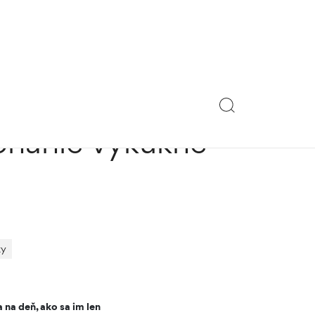
akonáhle vykukne
ky
 na deň, ako sa im len