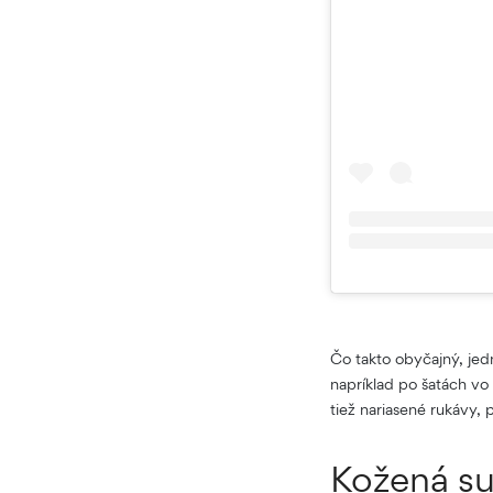
Čo takto obyčajný, jed
napríklad po šatách vo
tiež nariasené rukávy, p
Kožená su