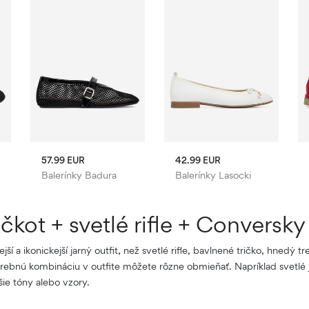
57.99 EUR
42.99 EUR
Balerínky Badura
Balerínky Lasocki
kot + svetlé rifle + Conversky
 a ikonickejší jarný outfit, než svetlé rifle, bavlnené tričko, hnedý 
Farebnú kombináciu v outfite môžete rôzne obmieňať. Napríklad svetlé 
šie tóny alebo vzory.