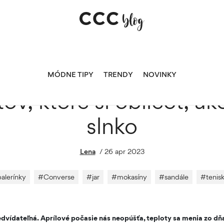
iecť, akonáhle vykukne slnko
MÓDNE TIPY
TRENDY
NOVINKY
tov, ktoré si obliecť, 
slnko
Lena
/
26 apr 2023
balerínky
#
Converse
#
jar
#
mokasíny
#
sandále
#
tenis
edvídateľná. Aprílové počasie nás neopúšťa, teploty sa menia zo dňa