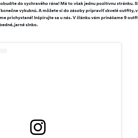
 zobudíte do sychravého rána! Má to však jednu pozitívnu stránku. 
ď konečne vykuknú. A môžete si do zásoby pripraviť skvelé outfity, 
e prichystané! Inšpirujte sa u nás. V článku vám prinášame 9 outfito
bedné, jarné slnko.