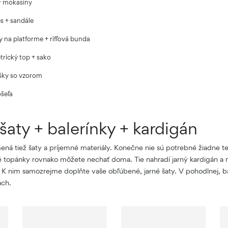
+ mokasíny
s + sandále
y na platforme + rifľová bunda
trický top + sako
šky so vzorom
ošeľa
šaty + balerínky + kardigán
ená tiež šaty a príjemné materiály. Konečne nie sú potrebné žiadne 
topánky rovnako môžete nechať doma. Tie nahradí jarný kardigán a mi
 K nim samozrejme doplňte vaše obľúbené, jarné šaty. V pohodlnej, ba
ách.