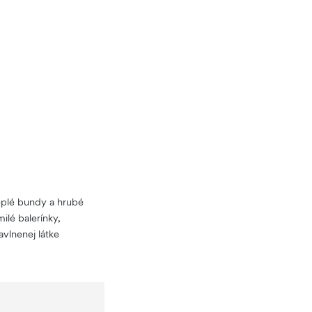
teplé bundy a hrubé
lé balerínky,
vlnenej látke