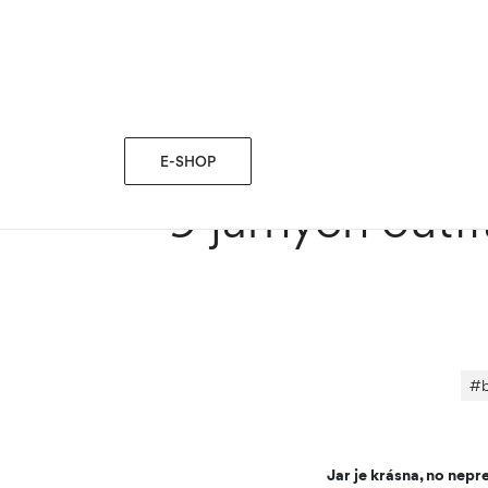
blog
MÓDNE TIPY
›
›
9 jarných outfitov, ktoré si obl
E-SHOP
9 jarných outfi
#
Jar je krásna, no nepr