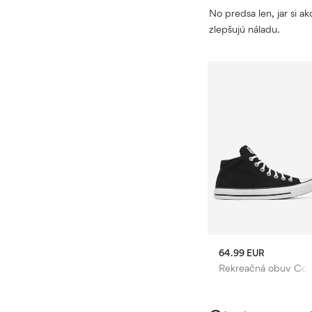
No predsa len, jar si a
zlepšujú náladu.
54.99 EUR
64.99 EUR
obuv Converse
Rekreačná obuv Converse
Rekreačná obuv Con