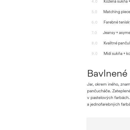
Kožená sukňa 
4.0
Matching piece
5.0
Farebné tenisk
6.0
Jeansy + asyme
7.0
Kvalitné panču
8.0
Midi sukňa + k
9.0
Bavlnené 
Jar, okrem iného, znam
pančucháče. Zateplené 
v pastelových farbách.
a jednofarebných farb