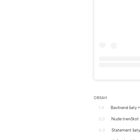
OBSAH
Bavlnené šaty +
1.0
Nude trenčkot +
2.0
Statement šat
3.0