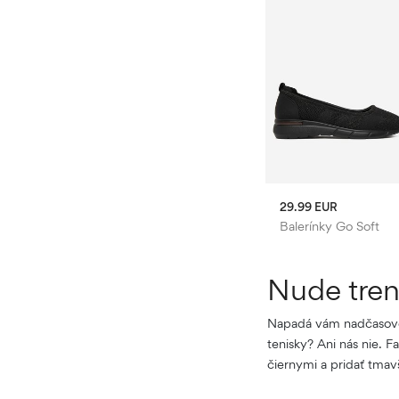
24.99 EUR
29.99 EUR
Jenny
Balerínky Jenny
Balerínky Go Soft
Nude trenč
Napadá vám nadčasovejší
tenisky? Ani nás nie. 
čiernymi a pridať tmav