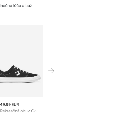
lnečné lúče a tiež
49.99 EUR
Rekreačná obuv Converse