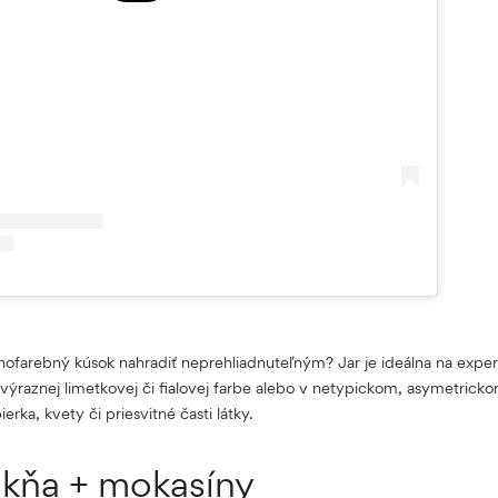
nofarebný kúsok nahradiť neprehliadnuteľným? Jar je ideálna na exper
 výraznej limetkovej či fialovej farbe alebo v netypickom, asymetrick
ierka, kvety či priesvitné časti látky.
kňa + mokasíny