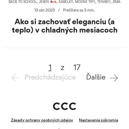
,
,
,
,
,
BACK TO SCHOOL
JESEŇ
KABELKY
MÓDNE TIPY
TENISKY
ZIMA
13 okt 2025
/
Prečítate za 3 min.
Ako si zachovať eleganciu (a
teplo) v chladných mesiacoch
1
z
17
Predchádzajúce
Ďalšie
Zásady ochrany osobných údajov
Nastavenia súkromia