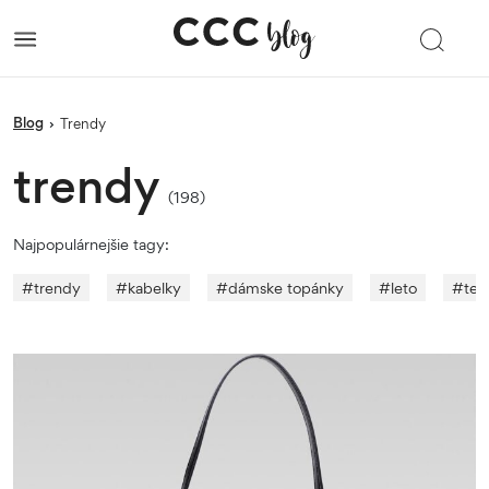
blog
›
trendy
trendy
(198)
Najpopulárnejšie tagy:
#
trendy
#
kabelky
#
dámske topánky
#
leto
#
ten