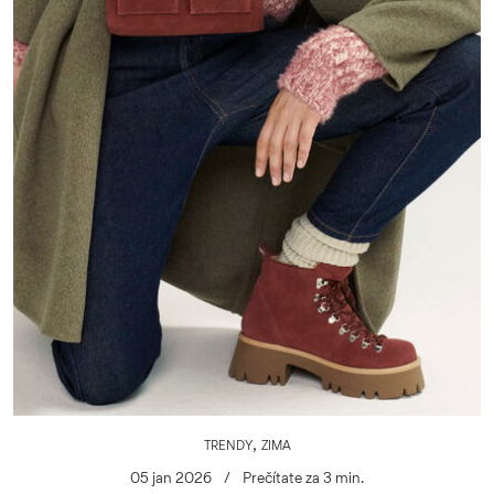
,
TRENDY
ZIMA
05 jan 2026
/
Prečítate za 3 min.