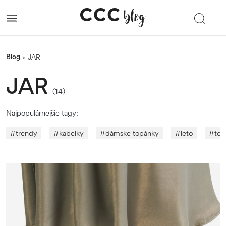
blog
›
JAR
JAR
(14)
Najpopulárnejšie tagy:
#
trendy
#
kabelky
#
dámske topánky
#
leto
#
ten