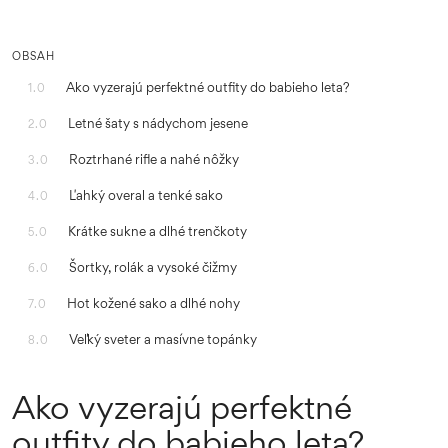
OBSAH
Ako vyzerajú perfektné outfity do babieho leta?
1.0
Letné šaty s nádychom jesene
2.0
Roztrhané rifle a nahé nôžky
3.0
Ľahký overal a tenké sako
4.0
Krátke sukne a dlhé trenčkoty
5.0
Šortky, rolák a vysoké čižmy
6.0
Hot kožené sako a dlhé nohy
7.0
Veľký sveter a masívne topánky
8.0
Ako vyzerajú perfektné
outfity do babieho leta?