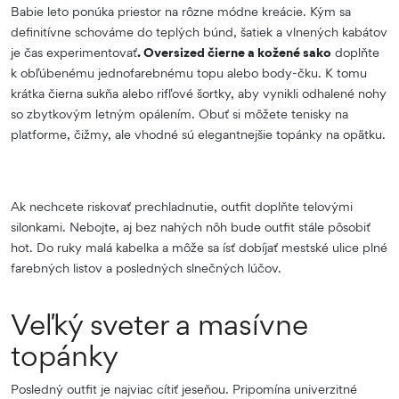
Babie leto ponúka priestor na rôzne módne kreácie. Kým sa
definitívne schováme do teplých búnd, šatiek a vlnených kabátov
je čas experimentovať
. Oversized čierne a kožené sako
doplňte
k obľúbenému jednofarebnému topu alebo body-čku. K tomu
krátka čierna sukňa alebo rifľové šortky, aby vynikli odhalené nohy
so zbytkovým letným opálením. Obuť si môžete tenisky na
platforme, čižmy, ale vhodné sú elegantnejšie topánky na opätku.
Ak nechcete riskovať prechladnutie, outfit doplňte telovými
silonkami. Nebojte, aj bez nahých nôh bude outfit stále pôsobiť
hot. Do ruky malá kabelka a môže sa ísť dobíjať mestské ulice plné
farebných listov a posledných slnečných lúčov.
Veľký sveter a masívne
topánky
Posledný outfit je najviac cítiť jeseňou. Pripomína univerzitné