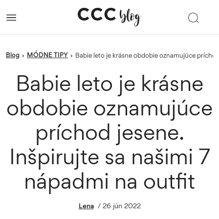
blog
MÓDNE TIPY
›
›
Babie leto je krásne obdobie oznamujúce príchod 
Babie leto je krásne
obdobie oznamujúce
príchod jesene.
Inšpirujte sa našimi 7
nápadmi na outfit
Lena
/
26 jún 2022