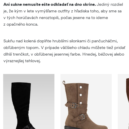
Ani sukne nemusíte ešte odkladať na dno skrine.
Jediný rozdiel
je, že kým v lete vymýšľame outfity z hľadiska toho, aby sme sa
v tých horúčavách neroztopili, počas jesene na to ideme
z opačného konca.
Sukňu nad kolená doplňte hrubšími silonkami či pančucháčmi,
obľúbeným topom. V prípade väčšieho chladu môžete tiež pridať
dlhší trenčkot, v obľúbenej jesennej farbe. Hnedej, béžovej alebo
výraznejšej tehlovej.