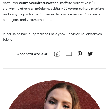
časy. Pod
veľký oversized sveter
si môžete obliecť košeľu
s dlhým rukávom a límčekom, sukňu v áčkovom strihu a masívne
mokasíny na platforme. Sukňa sa dá pokojne nahradiť nohavicami
alebo jeansami v rovnom strihu.
A hor sa na nákup ingrediencii na dyňovú polievku či okrasných
tekvíc!
Ohodnotiť a zdieľať: