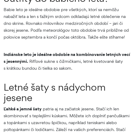
Babie leto je ideálne obdobie pre všetkých, ktorí sa nemôžu
nabažiť leta a len s ťažkým srdcom odkladajú letné oblečenie na
dno skrine. Rovnako milovníkov medziročných období – jari či
skorej jesene. Podľa meteorológov toto obdobie trvá približne od
polovice septembra a končí počas októbra. Takže ešte stíhame!
Indiánske leto je ideálne obdobie na kombinovanie letných vecí
s jesennými.
Rifľové sukne s čižmičkami, letné kvetované šaty
s krátkou bundou či tielka so sakom.
Letné šaty s nádychom
jesene
Ľahké a jemné šaty
patria aj na začiatok jesene. Stačí ich len
skombinovať s teplejšími kúskami. Môžete ich doplniť pančuškami
a topánkami s uzavretou špičkou, napríklad teniskami alebo
poltopánkami či lodičkami. Záleží na vašich preferenciách. Stačí