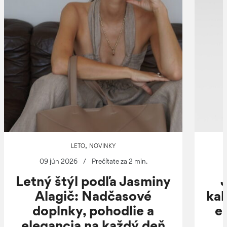
,
LETO
NOVINKY
09 jún 2026
/
Prečítate za 2 min.
Letný štýl podľa Jasminy
J
Alagič: Nadčasové
kab
doplnky, pohodlie a
e
elegancia na každý deň