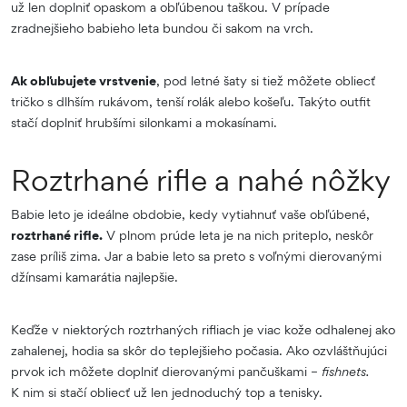
už len doplniť opaskom a obľúbenou taškou. V prípade
zradnejšieho babieho leta bundou či sakom na vrch.
Ak obľubujete vrstvenie
, pod letné šaty si tiež môžete obliecť
tričko s dlhším rukávom, tenší rolák alebo košeľu. Takýto outfit
stačí doplniť hrubšími silonkami a mokasínami.
Roztrhané rifle a nahé nôžky
Babie leto je ideálne obdobie, kedy vytiahnuť vaše obľúbené,
roztrhané rifle.
V plnom prúde leta je na nich priteplo, neskôr
zase príliš zima. Jar a babie leto sa preto s voľnými dierovanými
džínsami kamarátia najlepšie.
Keďže v niektorých roztrhaných rifliach je viac kože odhalenej ako
zahalenej, hodia sa skôr do teplejšieho počasia. Ako ozvláštňujúci
prvok ich môžete doplniť dierovanými pančuškami –
fishnets.
K nim si stačí obliecť už len jednoduchý top a tenisky.