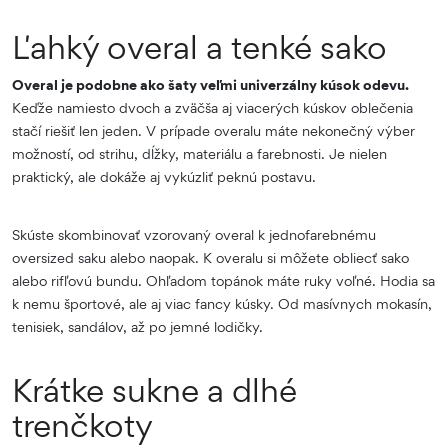
Ľahký overal a tenké sako
Overal je podobne ako šaty veľmi univerzálny kúsok odevu.
Keďže namiesto dvoch a zväčša aj viacerých kúskov oblečenia
stačí riešiť len jeden. V prípade overalu máte nekonečný výber
možností, od strihu, dĺžky, materiálu a farebnosti. Je nielen
praktický, ale dokáže aj vykúzliť peknú postavu.
Skúste skombinovať vzorovaný overal k jednofarebnému
oversized saku alebo naopak. K overalu si môžete obliecť sako
alebo rifľovú bundu. Ohľadom topánok máte ruky voľné. Hodia sa
k nemu športové, ale aj viac fancy kúsky. Od masívnych mokasín,
tenisiek, sandálov, až po jemné lodičky.
Krátke sukne a dlhé
trenčkoty