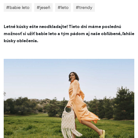
#
babie leto
#
jeseň
#
leto
#
trendy
Letné kúsky ešte neodkladajte! Tieto dni máme poslednú
možnosť si užiť babie leto a tým pádom aj naše obľúbené, ľahšie
kúsky oblečenia.