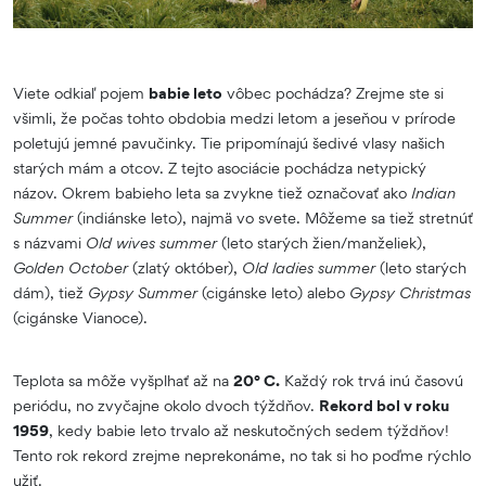
Viete odkiaľ pojem
babie leto
vôbec pochádza? Zrejme ste si
všimli, že počas tohto obdobia medzi letom a jeseňou v prírode
poletujú jemné pavučinky. Tie pripomínajú šedivé vlasy našich
starých mám a otcov. Z tejto asociácie pochádza netypický
názov. Okrem babieho leta sa zvykne tiež označovať ako
Indian
Summer
(indiánske leto), najmä vo svete. Môžeme sa tiež stretnúť
s názvami
Old wives summer
(leto starých žien/manželiek),
Golden October
(zlatý október),
Old ladies summer
(leto starých
dám), tiež
Gypsy Summer
(cigánske leto) alebo
Gypsy Christmas
(cigánske Vianoce).
Teplota sa môže vyšplhať až na
20° C.
Každý rok trvá inú časovú
periódu, no zvyčajne okolo dvoch týždňov.
Rekord bol v roku
1959
, kedy babie leto trvalo až neskutočných sedem týždňov!
Tento rok rekord zrejme neprekonáme, no tak si ho poďme rýchlo
užiť.