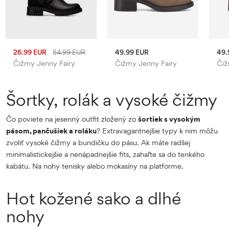
26.99 EUR
54.99 EUR
49.99 EUR
49.
Čižmy Jenny Fairy
Čižmy Jenny Fairy
Čiž
Šortky, rolák a vysoké čižmy
Čo poviete na jesenný outfit zložený zo
šortiek s vysokým
pásom, pančušiek a roláku
? Extravagantnejšie typy k nim môžu
zvoliť vysoké čižmy a bundičku do pásu. Ak máte radšej
minimalistickejšie a nenápadnejšie fits, zahaľte sa do tenkého
kabátu. Na nohy tenisky alebo mokasíny na platforme.
Hot kožené sako a dlhé
nohy