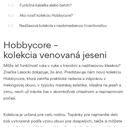
Funkčná kabelka alebo batoh?
3.0
Ako nosiť kolekciu Hobbycore?
4.0
Nadčasová kolekcia s neobmedzenou trvanlivosťou
5.0
Hobbycore –
kolekcia venovaná jeseni
Môže ísť funkčnosť ruka v ruke s trendmi a nadčasovou klasikou?
Značka Lasocki dokazuje, že áno. Predstavuje nám novú kolekciu
Hobbycore, ktorá zahŕňa praktické riešenia a inšpiráciu z
trekingovej obuvi, v typicky mestskej estetike. Ideálna na jeseň a
zimu, nech už trávite čas v akomkoľvek chladnom a nepriaznivom
počasí.
Kolekcia je určená pre celú rodinu. Topánky pre najmenšie deti
boli vytvorené podľa vzoru obuvi pre dospelých, takže si môžete