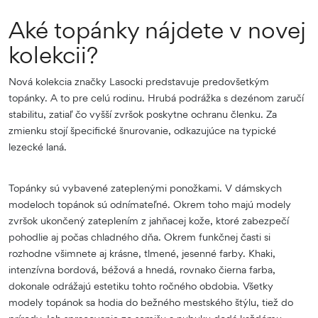
Aké topánky nájdete v novej
kolekcii?
Nová kolekcia značky Lasocki predstavuje predovšetkým
topánky. A to pre celú rodinu. Hrubá podrážka s dezénom zaručí
stabilitu, zatiaľ čo vyšší zvršok poskytne ochranu členku. Za
zmienku stojí špecifické šnurovanie, odkazujúce na typické
lezecké laná.
Topánky sú vybavené zateplenými ponožkami. V dámskych
modeloch topánok sú odnímateľné. Okrem toho majú modely
zvršok ukončený zateplením z jahňacej kože, ktoré zabezpečí
pohodlie aj počas chladného dňa. Okrem funkčnej časti si
rozhodne všimnete aj krásne, tlmené, jesenné farby. Khaki,
intenzívna bordová, béžová a hnedá, rovnako čierna farba,
dokonale odrážajú estetiku tohto ročného obdobia. Všetky
modely topánok sa hodia do bežného mestského štýlu, tiež do