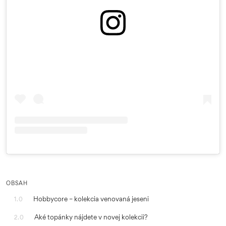
OBSAH
Hobbycore – kolekcia venovaná jeseni
1.0
Aké topánky nájdete v novej kolekcii?
2.0