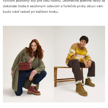
vytvoriť jednotný štýl pre celú rodinu. Jedinečné jesenné farby sa
dokonale hodia k sezónnym odevom a funkčné prvky obuvi vám
budú robiť radosť pri každom kroku.