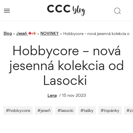
blog
Jeseň
NOVINKY
›
›
›
Hobbycore – nová jesenná kolekcia od
Hobbycore – nová
jesenná kolekcia od
Lasocki
Lena
/
15 nov 2023
#
hobbycore
#
jeseň
#
lasocki
#
tašky
#
topánky
#
z