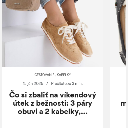
,
CESTOVANIE
KABELKY
15 jún 2026
/
Prečítate za 3 min.
Čo si zbaliť na víkendový
útek z bežnosti: 3 páry
m
obuvi a 2 kabelky,...