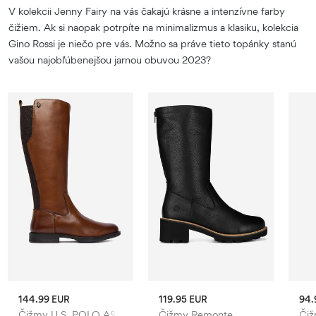
V kolekcii Jenny Fairy na vás čakajú krásne a intenzívne farby
čižiem. Ak si naopak potrpíte na minimalizmus a klasiku, kolekcia
Gino Rossi je niečo pre vás. Možno sa práve tieto topánky stanú
vašou najobľúbenejšou jarnou obuvou 2023?
144.99 EUR
119.95 EUR
94.
 Beverly Hills Polo Club
Čižmy U.S. POLO ASSN.
Čižmy Remonte
Čiž