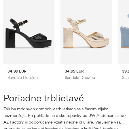
34.99 EUR
34.99 EUR
39.
Sandále DeeZee
Sandále DeeZee
San
Poriadne trblietavé
Záľuba módnych domoch v trblietkach sa s časom nijako
nezmenšuje. Pri pohľade na disko topánky od JW Anderson alebo
AZ Factory si odporúčame vziať slnečné okuliare. Varujeme vás,
pripravte sa na jagavé kamienky, kvetinovo krištáľové topánky,