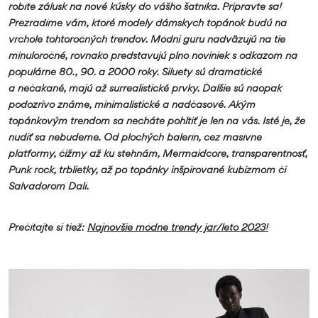
robíte zálusk na nové kúsky do vášho šatníka. Pripravte sa!
Prezradíme vám, ktoré modely dámskych topánok budú na
vrchole tohtoročných trendov. Módni guru nadväzujú na tie
minuloročné, rovnako predstavujú plno noviniek s odkazom na
populárne 80., 90. a 2000 roky. Siluety sú dramatické
a nečakané, majú až surrealistické prvky. Ďalšie sú naopak
podozrivo známe, minimalistické a nadčasové. Akým
topánkovým trendom sa necháte pohltiť je len na vás. Isté je, že
nudiť sa nebudeme. Od plochých balerín, cez masívne
platformy, čižmy až ku stehnám, Mermaidcore, transparentnosť,
Punk rock, trblietky, až po topánky inšpirované kubizmom či
Salvadorom Dalí.
Prečítajte si tiež:
Najnovšie módne trendy jar/leto 2023!