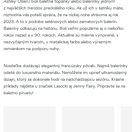
Ashley Olsen)
boli baletné topánky alebo balerínky jedným
z najväčších trendov predošlého roku. Ak už ich v šatníku máte,
rozhodne vás poteší správa, že na nízkej nohe strávime aj rok
2023. A to v podobe saténových alebo zamatových balerín.
Baleríny odkazujú na históriu. Boli veľmi populárne aj o niekoľko
rokov nazad a v 90. rokoch. Aktuálne sú mierne vynovené, s
nezvyčajným tvarom, v metalickej farbe alebo výrazným
remienkom na podporu nohy.
Nositeľke dodávajú elegantný francúzsky pôvab. Najmä balerínky
odeté do luxusného materiálu. Nemôžete im uprieť ultramoderný
dizajn, ktorý sa dokonale hodí na nadchádzajúcu sezónu. Krásne
príklady nájdete u značiek Lasocki aj Jenny Fairy. Pripravte sa na
baletnú piruetu!