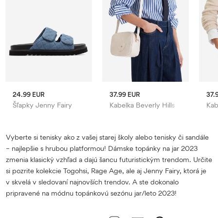
24.99 EUR
37.99 EUR
37.
Šľapky Jenny Fairy
Kabelka Beverly Hills Polo Club
Kab
Vyberte si tenisky ako z vašej starej školy alebo tenisky či sandále
– najlepšie s hrubou platformou! Dámske topánky na jar 2023
zmenia klasický vzhľad a dajú šancu futuristickým trendom. Určite
si pozrite kolekcie Togohsi, Rage Age, ale aj Jenny Fairy, ktorá je
v skvelá v sledovaní najnovších trendov. A ste dokonalo
pripravené na módnu topánkovú sezónu jar/leto 2023!