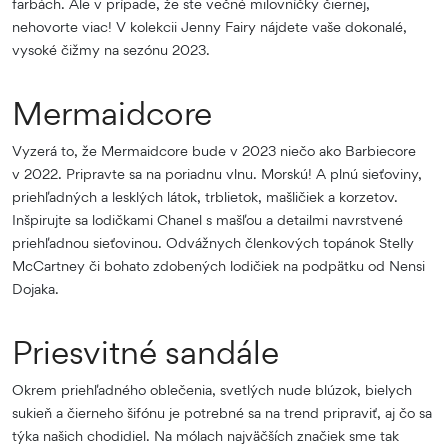
farbách. Ale v prípade, že ste večné milovníčky čiernej,
nehovorte viac! V kolekcii Jenny Fairy nájdete vaše dokonalé,
vysoké čižmy na sezónu 2023.
Mermaidcore
Vyzerá to, že Mermaidcore bude v 2023 niečo ako Barbiecore
v 2022. Pripravte sa na poriadnu vlnu. Morskú! A plnú sieťoviny,
priehľadných a lesklých látok, trblietok, mašličiek a korzetov.
Inšpirujte sa lodičkami Chanel s mašľou a detailmi navrstvené
priehľadnou sieťovinou. Odvážnych členkových topánok Stelly
McCartney či bohato zdobených lodičiek na podpätku od Nensi
Dojaka.
Priesvitné sandále
Okrem priehľadného oblečenia, svetlých nude blúzok, bielych
sukieň a čierneho šifónu je potrebné sa na trend pripraviť, aj čo sa
týka našich chodidiel. Na mólach najväčších značiek sme tak