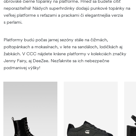
obrovské čierne topánky na platforme. Hneď sa budete cítiť
neporaziteľná! Nádych superhrdinky dodajú punkové topánky na
veľkej platforme s reťazami a prackami či elegantnejšia verzia
s perlami.
Platformy budú počas jarnej sezóny stále na čižmách,
poltopánkach a mokasínach, v lete na sandáloch, lodičkách aj
žabkách. V CCC nájdete krásne platformy v kolekciách značky
Jenny Fairy, aj DeeZee. Nezľaknite sa ich nebezpečne
podmanivej výšky!