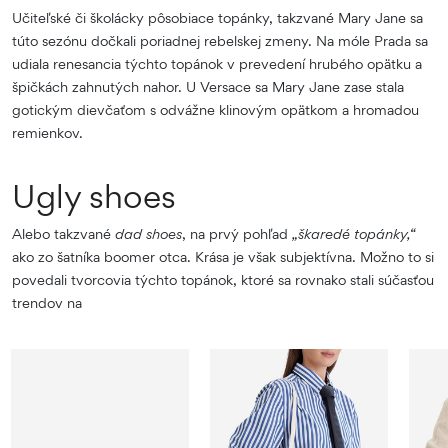
Učiteľské či školácky pôsobiace topánky, takzvané Mary Jane sa
túto sezónu dočkali poriadnej rebelskej zmeny. Na móle Prada sa
udiala renesancia týchto topánok v prevedení hrubého opätku a
špičkách zahnutých nahor. U Versace sa Mary Jane zase stala
gotickým dievčaťom s odvážne klinovým opätkom a hromadou
remienkov.
Ugly shoes
Alebo takzvané
dad shoes
, na prvý pohľad
„škaredé topánky,“
ako zo šatníka boomer otca. Krása je však subjektívna. Možno to si
povedali tvorcovia týchto topánok, ktoré sa rovnako stali súčasťou
trendov na