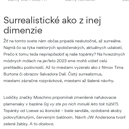
Surrealistické ako z inej
dimenzie
Žiť na tomto svete nám občas pripadá neskutočné, až surreálne.
Najmä čo sa týka niektorých spoločenských, aktuálnych udalostí.
Prečo k tomu teda neprispôsobiť aj naše topánky? Na hviezdnych
módnych mólach na jar/leto 2023 sme mohli vidieť celú
prehliadku podivností. Až to miestami vyzeralo ako z filmov Tima
Burtona či obrazov Salvadora Dalí. Čistý surrealizmus,
miestami zázračne rozprávkové, miestami až šialené návrhy.
Lodičky značky Moschino pripomínali zmenšené nafukovacie
plameniaky v bazéne
(aj vy ste po nich minulé leto tak túžili?).
Topánky od Loewe sú ikonické – biele sandále, ozdobené akoby
polovyfúknutým, červeným balónom. Návrh JW Andersona tvoril
zelené žabky. A to
doslova.