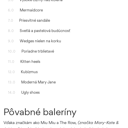
Mermaidcore
6.0
Priesvitné sandále
7.0
Svetlá a pastelová budúcnosť
8.0
Wedges nielen na korku
9.0
Poriadne trblietavé
10.0
Kitten heels
11.0
Kubizmus
12.0
Moderná Mary Jane
13.0
Ugly shoes
14.0
Pôvabné baleríny
Vďaka značkám ako Miu Miu a The Row,
(značka Mary-Kate &