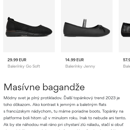
29.99 EUR
14.99 EUR
57.
Balerínky Go Soft
Balerínky Jenny
Bal
Masívne bagandže
Módny svet je plný protikladov. Ďalší topánkový trend 2023 je
toho dôkazom. Ako kontrast k jemným a baletným flats
s francúzskym nádychom, tu máme poriadne boots. Topánky na
platforme boli hitom už v minulom roku. Inak to nebude ani tento.
Ak by ste náhodou mali ráno pri chystaní zlú náladu, stačí si obuť