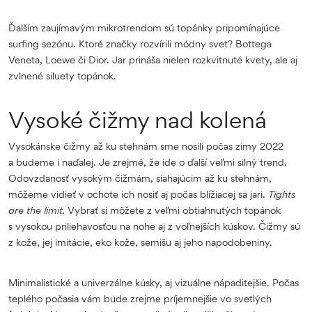
Ďalším zaujímavým mikrotrendom sú topánky pripomínajúce
surfing sezónu. Ktoré značky rozvírili módny svet? Bottega
Veneta, Loewe či Dior. Jar prináša nielen rozkvitnuté kvety, ale aj
zvlnené siluety topánok.
Vysoké čižmy nad kolená
Vysokánske čižmy až ku stehnám sme nosili počas zimy 2022
a budeme i naďalej. Je zrejmé, že ide o ďalší veľmi silný trend.
Odovzdanosť vysokým čižmám, siahajúcim až ku stehnám,
môžeme vidieť v ochote ich nosiť aj počas blížiacej sa jari.
Tights
are the limit.
Vybrať si môžete z veľmi obtiahnutých topánok
s vysokou priliehavosťou na nohe aj z voľnejších kúskov. Čižmy sú
z kože, jej imitácie, eko kože, semišu aj jeho napodobeniny.
Minimalistické a univerzálne kúsky, aj vizuálne nápaditejšie. Počas
teplého počasia vám bude zrejme príjemnejšie vo svetlých