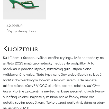
42.99 EUR
Šľapky Jenny Fairy
Kubizmus
Sú kľúčom k úspechu vášho letného stylingu. Módne topánky na
jar/leto 2023 majú geometricky neobvyklé podpätky. A to
napríklad v podobe štýlovej krištáľovej gule, stĺpca alebo
vrúbkovaného valca. Tieto typy sandálov alebo šľapiek sa budú
hodiť k dovolenkovým lookom a ľahkým šatám. Kde nájdete
takéto krásne kúsky? V CCC si určite pozrite kolekciu
od Gino
Rossi,
ktorá je založená na nevšednej kráse geometrických tvarov.
V bežnej kolekcii nájdete aj minimalistické žabky, ktoré vás
potešia svojím podpätkom. Takto vyzerá perfektná, dámska obuv
na jar/leto 2023!