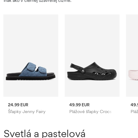
inak ako v čiernej uzavretej čižme.
24.99 EUR
49.99 EUR
49.
Šľapky Jenny Fairy
Plážové šľapky Crocs
Plá
Svetlá a pastelová