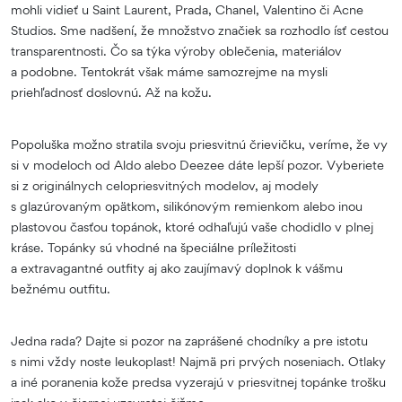
mohli vidieť u Saint Laurent, Prada, Chanel, Valentino či Acne
Studios. Sme nadšení, že množstvo značiek sa rozhodlo ísť cestou
transparentnosti. Čo sa týka výroby oblečenia, materiálov
a podobne. Tentokrát však máme samozrejme na mysli
priehľadnosť doslovnú. Až na kožu.
Popoluška možno stratila svoju priesvitnú črievičku, veríme, že vy
si v modeloch od Aldo alebo Deezee dáte lepší pozor. Vyberiete
si z originálnych celopriesvitných modelov, aj modely
s glazúrovaným opätkom, silikónovým remienkom alebo inou
plastovou časťou topánok, ktoré odhaľujú vaše chodidlo v plnej
kráse. Topánky sú vhodné na špeciálne príležitosti
a extravagantné outfity aj ako zaujímavý doplnok k vášmu
bežnému outfitu.
Jedna rada? Dajte si pozor na zaprášené chodníky a pre istotu
s nimi vždy noste leukoplast! Najmä pri prvých noseniach. Otlaky
a iné poranenia kože predsa vyzerajú v priesvitnej topánke trošku