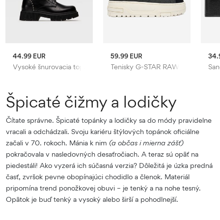
44.99 EUR
59.99 EUR
34.
Vysoké šnurovacia topánky DeeZee
Tenisky G-STAR RAW
San
Špicaté čižmy a lodičky
Čítate správne. Špicaté topánky a lodičky sa do módy pravidelne
vracali a odchádzali. Svoju kariéru štýlových topánok oficiálne
začali v 70. rokoch. Mánia k nim
(a občas i mierna zášť)
pokračovala v nasledovných desaťročiach. A teraz sú opäť na
piedestáli! Ako vyzerá ich súčasná verzia? Dôležitá je úzka predná
časť, zvršok pevne obopínajúci chodidlo a členok. Materiál
pripomína trend ponožkovej obuvi – je tenký a na nohe tesný.
Opätok je buď tenký a vysoký alebo širší a pohodlnejší.