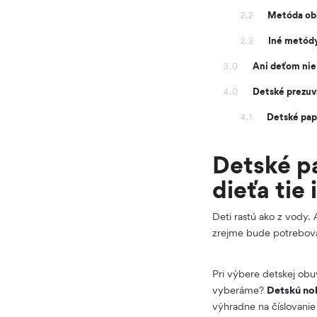
Metóda obk
2.2
Iné metódy
2.3
Ani deťom nie 
3.0
Detské prezuvk
4.0
Detské pap
4.1
Detské pa
dieťa tie
Deti rastú ako z vody.
zrejme bude potrebov
Pri výbere detskej obuv
vyberáme?
Detskú no
výhradne na číslovanie 