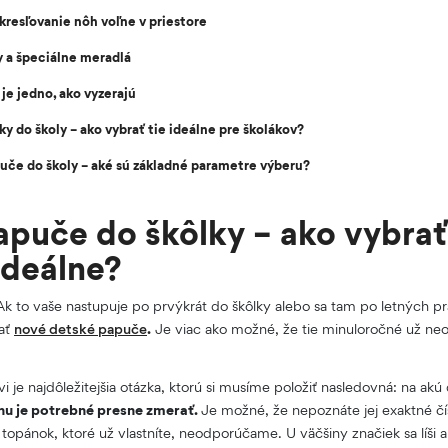
resľovanie nôh voľne v priestore
 a špeciálne meradlá
je jedno, ako vyzerajú
y do školy – ako vybrať tie ideálne pre školákov?
uče do školy – aké sú základné parametre výberu?
puče do škôlky – ako vybrať
 ideálne?
 Ak to vaše nastupuje po prvýkrát do škôlky alebo sa tam po letných p
ať
nové detské papuče
.
Je viac ako možné, že tie minuloročné už neo
i je najdôležitejšia otázka, ktorú si musíme položiť nasledovná: na a
hu je potrebné presne zmerať.
Je možné, že nepoznáte jej exaktné čís
topánok, ktoré už vlastníte, neodporúčame. U väčšiny značiek sa líši 