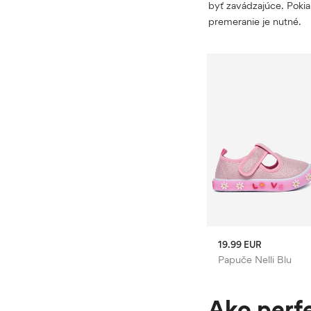
byť zavádzajúce. Poki
premeranie je nutné.
13.99 EUR
19.99 EUR
i Blu
Papuče Nelli Blu
Papuče Nelli Blu
Ako perf