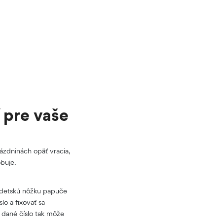
 pre vaše
rázdninách opäť vracia,
buje.
kú detskú nôžku papuče
lo a fixovať sa
a dané číslo tak môže