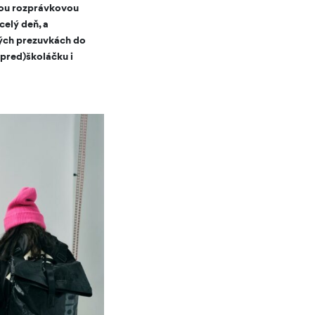
enou rozprávkovou
celý deň, a
kých prezuvkách do
(pred)školáčku i