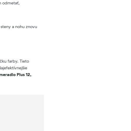
en odmetať,
 steny a nohu znovu
čku farby. Tieto
jefektívnejšie
meradlo Plus 12,