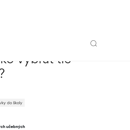
ko vybrať tie
?
vky do školy
tých učebných