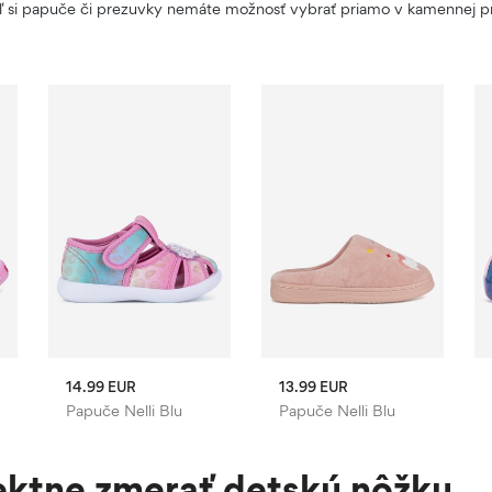
aľ si papuče či prezuvky nemáte možnosť vybrať priamo v kamennej pr
14.99 EUR
13.99 EUR
Papuče Nelli Blu
Papuče Nelli Blu
ektne zmerať detskú nôžku