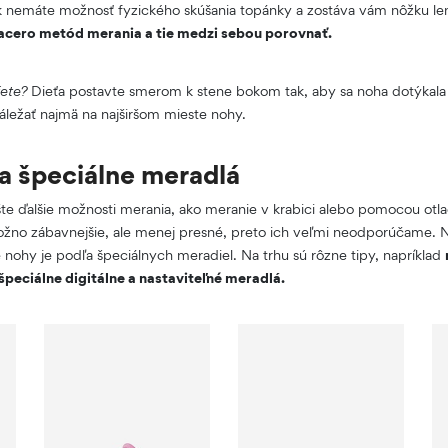
ak nemáte možnosť fyzického skúšania topánky a zostáva vám nôžku l
acero metód merania a tie medzi sebou porovnať.
jete?
Dieťa postavte smerom k stene bokom tak, aby sa noha dotýkala
áležať najmä na najširšom mieste nohy.
a špeciálne meradlá
te ďalšie možnosti merania, ako meranie v krabici alebo pomocou otla
žno zábavnejšie, ale menej presné, preto ich veľmi neodporúčame. Na
e nohy je podľa špeciálnych meradiel. Na trhu sú rôzne tipy, napríklad
špeciálne digitálne a nastaviteľné meradlá.