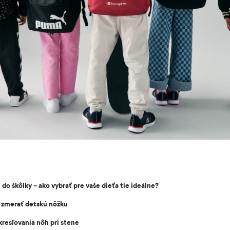
do škôlky – ako vybrať pre vaše dieťa tie ideálne?
 zmerať detskú nôžku
resľovania nôh pri stene