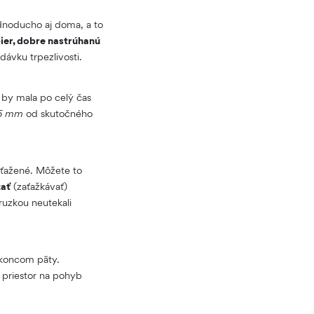
ednoducho aj doma, a to
ier, dobre nastrúhanú
dávku trpezlivosti.
á by mala po celý čas
o 5 mm
od skutočného
aťažené. Môžete to
žať
(zaťažkávať)
ruzkou neutekali
 koncom päty.
 priestor na pohyb