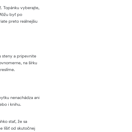
ť. Topánku vyberajte,
ôžu byť po
ate preto reálnejšiu
 steny a pripevnite
rovnomerne, na šírku
reslíme.
bytku nenachádza ani
bo i knihu.
ko stať, že sa
 líšiť od skutočnej