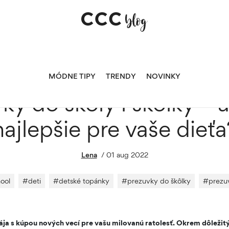
 – ako vybrať tie najlepšie pre vaše dieťa?
MÓDNE TIPY
TRENDY
NOVINKY
y do školy i škôlky – a
najlepšie pre vaše dieťa
Lena
/
01 aug 2022
ool
#
deti
#
detské topánky
#
prezuvky do škôlky
#
prezu
ája s kúpou nových vecí pre vašu milovanú ratolesť. Okrem dôleži