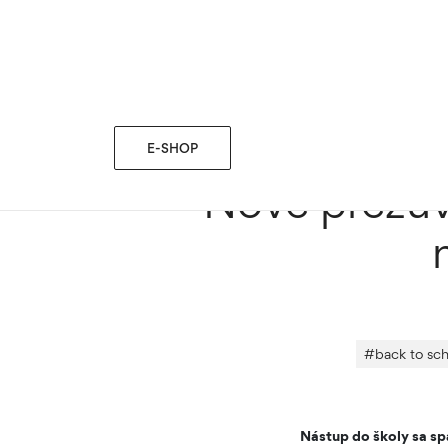
blog
MÓDNE TIPY
›
›
Nové prezuvky do školy i škôlky
E-SHOP
Nové prezuvk
#
back to sch
Nástup do školy sa sp