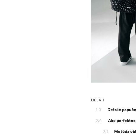
OBSAH
Detské papuče 
1.0
Ako perfektne
2.0
Metóda obk
2.1