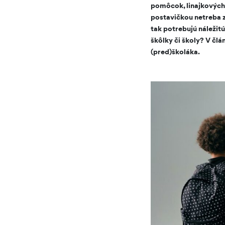
pomôcok, linajkových 
postavičkou netreba za
tak potrebujú náležit
škôlky či školy? V čl
(pred)školáka.