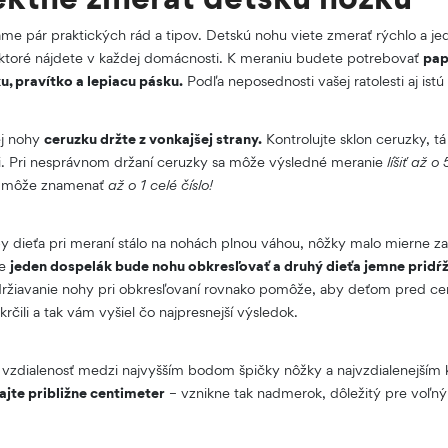
me pár praktických rád a tipov. Detskú nohu viete zmerať rýchlo a j
toré nájdete v každej domácnosti. K meraniu budete potrebovať
pap
u, pravítko a lepiacu pásku.
Podľa neposednosti vašej ratolesti aj istú 
ej nohy
ceruzku držte z vonkajšej strany.
Kontrolujte sklon ceruzky, t
. Pri nesprávnom držaní ceruzky sa môže výsledné meranie
líšiť až 
o môže znamenať
až o 1 celé číslo!
by dieťa pri meraní stálo na nohách plnou váhou, nôžky malo mierne z
že
jeden dospelák bude nohu obkresľovať a druhý dieťa jemne pridŕ
držiavanie nohy pri obkresľovaní rovnako pomôže, aby deťom pred ce
krčili a tak vám vyšiel čo najpresnejší výsledok.
e vzdialenosť medzi najvyšším bodom špičky nôžky a najvzdialenejším
ajte približne centimeter
– vznikne tak nadmerok, dôležitý pre voľný