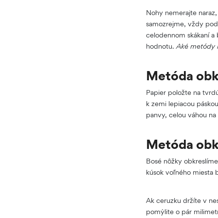
Nohy nemerajte naraz, 
samozrejme, vždy pod
celodennom skákaní a b
hodnotu.
Aké metódy 
Metóda obkr
Papier položte na tvrd
k zemi lepiacou páskou
panvy, celou váhou na 
Metóda obkr
Bosé nôžky obkreslíme
kúsok voľného miesta b
Ak ceruzku držíte v n
pomýlite o pár milimetr