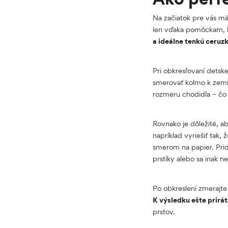
Na začiatok pre vás má
len vďaka pomôckam, k
a ideálne tenkú ceruzk
Pri obkresľovaní detsk
smerovať kolmo k zemi
rozmeru chodidla – č
Rovnako je dôležité, a
napríklad vyriešiť tak, 
smerom na papier. Pri
prstíky alebo sa inak ne
Po obkreslení zmerajt
K výsledku ešte prirát
prstov.