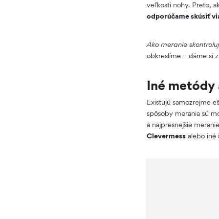
veľkosti nohy. Preto, 
odporúčame skúsiť vi
Ako meranie skontrolu
obkreslíme – dáme si z
Iné metódy 
Existujú samozrejme eš
spôsoby merania sú mo
a najpresnejšie merani
Clevermess
alebo iné